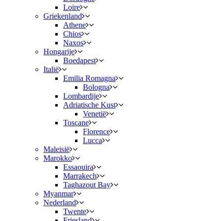
Loire
Griekenland
Athene
Chios
Naxos
Hongarije
Boedapest
Italië
Emilia Romagna
Bologna
Lombardije
Adriatische Kust
Venetië
Toscane
Florence
Lucca
Maleisië
Marokko
Essaouira
Marrakech
Taghazout Bay
Myanmar
Nederland
Twente
Friesland