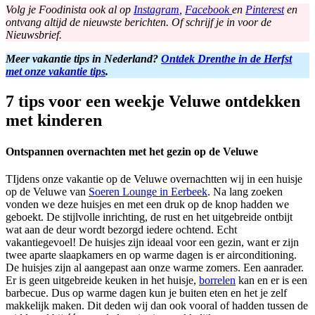
Volg je Foodinista ook al op
Instagram
,
Facebook
en
Pinterest
en
ontvang altijd de nieuwste berichten. Of schrijf je in voor de
Nieuwsbrief.
Meer vakantie tips in Nederland?
Ontdek Drenthe in de Herfst
met onze vakantie tips
.
7 tips voor een weekje Veluwe ontdekken
met kinderen
Ontspannen overnachten met het gezin op de Veluwe
TIjdens onze vakantie op de Veluwe overnachtten wij in een huisje
op de Veluwe van
Soeren Lounge in Eerbeek
. Na lang zoeken
vonden we deze huisjes en met een druk op de knop hadden we
geboekt. De stijlvolle inrichting, de rust en het uitgebreide ontbijt
wat aan de deur wordt bezorgd iedere ochtend. Echt
vakantiegevoel! De huisjes zijn ideaal voor een gezin, want er zijn
twee aparte slaapkamers en op warme dagen is er airconditioning.
De huisjes zijn al aangepast aan onze warme zomers. Een aanrader.
Er is geen uitgebreide keuken in het huisje,
borrelen
kan en er is een
barbecue. Dus op warme dagen kun je buiten eten en het je zelf
makkelijk maken. Dit deden wij dan ook vooral of hadden tussen de