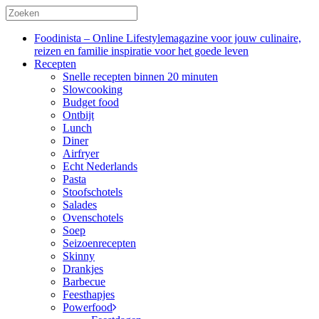
Foodinista – Online Lifestylemagazine voor jouw culinaire,
reizen en familie inspiratie voor het goede leven
Recepten
Snelle recepten binnen 20 minuten
Slowcooking
Budget food
Ontbijt
Lunch
Diner
Airfryer
Echt Nederlands
Pasta
Stoofschotels
Salades
Ovenschotels
Soep
Seizoenrecepten
Skinny
Drankjes
Barbecue
Feesthapjes
Powerfood