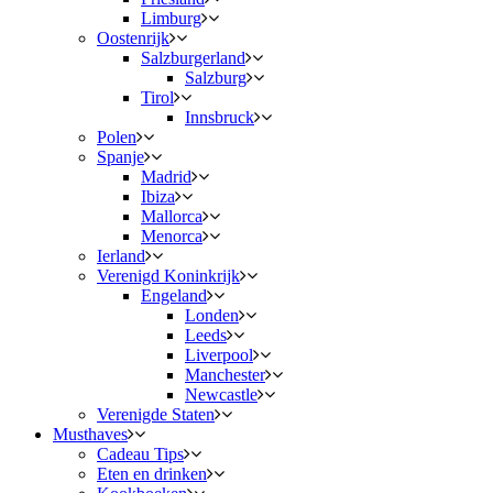
Limburg
Oostenrijk
Salzburgerland
Salzburg
Tirol
Innsbruck
Polen
Spanje
Madrid
Ibiza
Mallorca
Menorca
Ierland
Verenigd Koninkrijk
Engeland
Londen
Leeds
Liverpool
Manchester
Newcastle
Verenigde Staten
Musthaves
Cadeau Tips
Eten en drinken