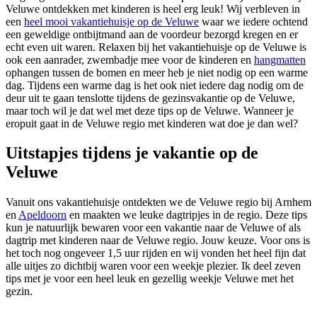
Veluwe ontdekken met kinderen is heel erg leuk! Wij verbleven in
een
heel mooi vakantiehuisje op de Veluwe
waar we iedere ochtend
een geweldige ontbijtmand aan de voordeur bezorgd kregen en er
echt even uit waren. Relaxen bij het vakantiehuisje op de Veluwe is
ook een aanrader, zwembadje mee voor de kinderen en
hangmatten
ophangen tussen de bomen en meer heb je niet nodig op een warme
dag. Tijdens een warme dag is het ook niet iedere dag nodig om de
deur uit te gaan tenslotte tijdens de gezinsvakantie op de Veluwe,
maar toch wil je dat wel met deze tips op de Veluwe. Wanneer je
eropuit gaat in de Veluwe regio met kinderen wat doe je dan wel?
Uitstapjes tijdens je vakantie op de
Veluwe
Vanuit ons vakantiehuisje ontdekten we de Veluwe regio bij Arnhem
en
Apeldoorn
en maakten we leuke dagtripjes in de regio. Deze tips
kun je natuurlijk bewaren voor een vakantie naar de Veluwe of als
dagtrip met kinderen naar de Veluwe regio. Jouw keuze. Voor ons is
het toch nog ongeveer 1,5 uur rijden en wij vonden het heel fijn dat
alle uitjes zo dichtbij waren voor een weekje plezier. Ik deel zeven
tips met je voor een heel leuk en gezellig weekje Veluwe met het
gezin.