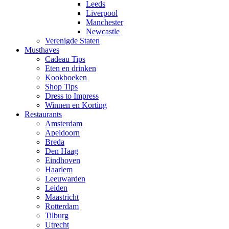
Leeds
Liverpool
Manchester
Newcastle
Verenigde Staten
Musthaves
Cadeau Tips
Eten en drinken
Kookboeken
Shop Tips
Dress to Impress
Winnen en Korting
Restaurants
Amsterdam
Apeldoorn
Breda
Den Haag
Eindhoven
Haarlem
Leeuwarden
Leiden
Maastricht
Rotterdam
Tilburg
Utrecht