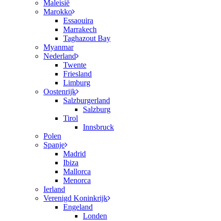
Maleisië
Marokko
Essaouira
Marrakech
Taghazout Bay
Myanmar
Nederland
Twente
Friesland
Limburg
Oostenrijk
Salzburgerland
Salzburg
Tirol
Innsbruck
Polen
Spanje
Madrid
Ibiza
Mallorca
Menorca
Ierland
Verenigd Koninkrijk
Engeland
Londen