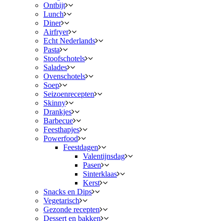
Ontbijt
Lunch
Diner
Airfryer
Echt Nederlands
Pasta
Stoofschotels
Salades
Ovenschotels
Soep
Seizoenrecepten
Skinny
Drankjes
Barbecue
Feesthapjes
Powerfood
Feestdagen
Valentijnsdag
Pasen
Sinterklaas
Kerst
Snacks en Dips
Vegetarisch
Gezonde recepten
Dessert en bakken