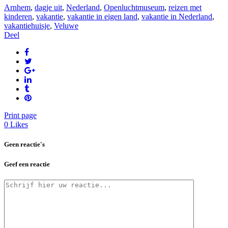
Arnhem
,
dagje uit
,
Nederland
,
Openluchtmuseum
,
reizen met
kinderen
,
vakantie
,
vakantie in eigen land
,
vakantie in Nederland
,
vakantiehuisje
,
Veluwe
Deel
Print page
0
Likes
Geen reactie's
Geef een reactie