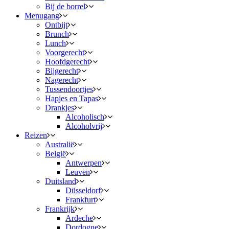
Bij de borrel
Menugang
Ontbijt
Brunch
Lunch
Voorgerecht
Hoofdgerecht
Bijgerecht
Nagerecht
Tussendoortjes
Hapjes en Tapas
Drankjes
Alcoholisch
Alcoholvrij
Reizen
Australië
België
Antwerpen
Leuven
Duitsland
Düsseldorf
Frankfurt
Frankrijk
Ardeche
Dordogne