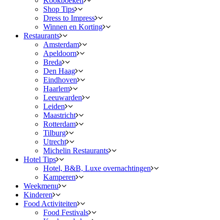
Kookboeken
Shop Tips
Dress to Impress
Winnen en Korting
Restaurants
Amsterdam
Apeldoorn
Breda
Den Haag
Eindhoven
Haarlem
Leeuwarden
Leiden
Maastricht
Rotterdam
Tilburg
Utrecht
Michelin Restaurants
Hotel Tips
Hotel, B&B, Luxe overnachtingen
Kamperen
Weekmenu
Kinderen
Food Activiteiten
Food Festivals