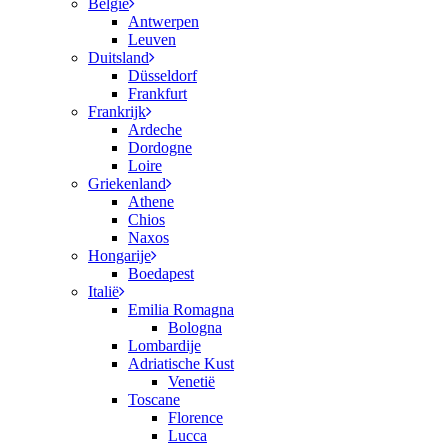
België
Antwerpen
Leuven
Duitsland
Düsseldorf
Frankfurt
Frankrijk
Ardeche
Dordogne
Loire
Griekenland
Athene
Chios
Naxos
Hongarije
Boedapest
Italië
Emilia Romagna
Bologna
Lombardije
Adriatische Kust
Venetië
Toscane
Florence
Lucca