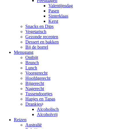
Feestdagen
Valentijnsdag
Pasen
Sinterklaas
Kerst
Snacks en Dips
Vegetarisch
Gezonde recepten
Dessert en bakken
Bij de borrel
Menugang
Ontbijt
Brunch
Lunch
Voorgerecht
Hoofdgerecht
Bijgerecht
Nagerecht
Tussendoortjes
Hapjes en Tapas
Drankjes
Alcoholisch
Alcoholvrij
Reizen
Australië