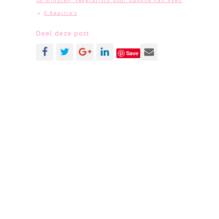
20 minuten
,
Vegetarisch
door
Daphne van Aken
0 Reactie's
Deel deze post
Save