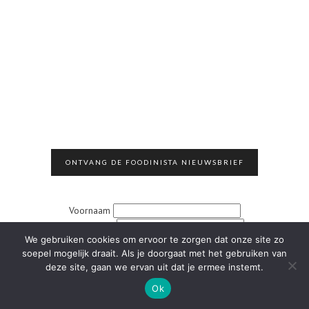
ONTVANG DE FOODINISTA NIEUWSBRIEF
Voornaam
Achternaam
We gebruiken cookies om ervoor te zorgen dat onze site zo
Email address:
soepel mogelijk draait. Als je doorgaat met het gebruiken van
deze site, gaan we ervan uit dat je ermee instemt.
Ok