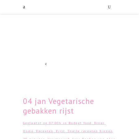
<
04 jan
Vegetarische
gebakken rijst
Geplaatst op 07:00h
in
Budget food
,
Diner
,
Home
,
Recepten
,
Rijst
,
Snelle recepten binnen