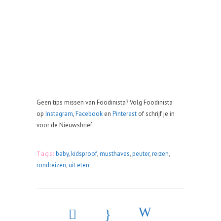
Geen tips missen van Foodinista? Volg Foodinista
op
Instagram
,
Facebook
en
Pinterest
of schrijf je in
voor de Nieuwsbrief.
Tags:
baby
,
kidsproof
,
musthaves
,
peuter
,
reizen
,
rondreizen
,
uit eten