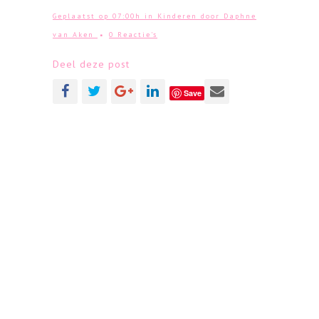
Geplaatst op 07:00h
in
Kinderen
door
Daphne
van Aken
0 Reactie's
Deel deze post
Save