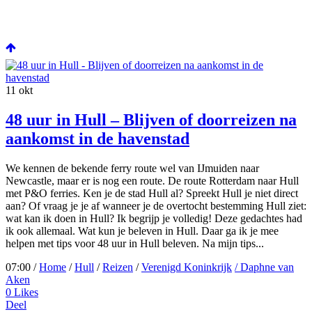
11
okt
48 uur in Hull – Blijven of doorreizen na
aankomst in de havenstad
We kennen de bekende ferry route wel van IJmuiden naar
Newcastle, maar er is nog een route. De route Rotterdam naar Hull
met P&O ferries. Ken je de stad Hull al? Spreekt Hull je niet direct
aan? Of vraag je je af wanneer je de overtocht bestemming Hull ziet:
wat kan ik doen in Hull? Ik begrijp je volledig! Deze gedachtes had
ik ook allemaal. Wat kun je beleven in Hull. Daar ga ik je mee
helpen met tips voor 48 uur in Hull beleven. Na mijn tips...
07:00 /
Home
/
Hull
/
Reizen
/
Verenigd Koninkrijk
/ Daphne van
Aken
0
Likes
Deel