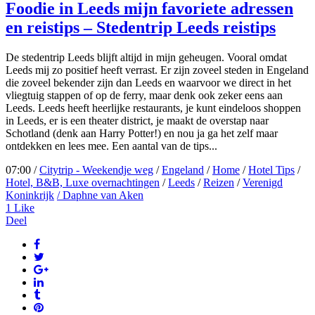
Foodie in Leeds mijn favoriete adressen
en reistips – Stedentrip Leeds reistips
De stedentrip Leeds blijft altijd in mijn geheugen. Vooral omdat
Leeds mij zo positief heeft verrast. Er zijn zoveel steden in Engeland
die zoveel bekender zijn dan Leeds en waarvoor we direct in het
vliegtuig stappen of op de ferry, maar denk ook zeker eens aan
Leeds. Leeds heeft heerlijke restaurants, je kunt eindeloos shoppen
in Leeds, er is een theater district, je maakt de overstap naar
Schotland (denk aan Harry Potter!) en nou ja ga het zelf maar
ontdekken en lees mee. Een aantal van de tips...
07:00 /
Citytrip - Weekendje weg
/
Engeland
/
Home
/
Hotel Tips
/
Hotel, B&B, Luxe overnachtingen
/
Leeds
/
Reizen
/
Verenigd
Koninkrijk
/ Daphne van Aken
1
Like
Deel