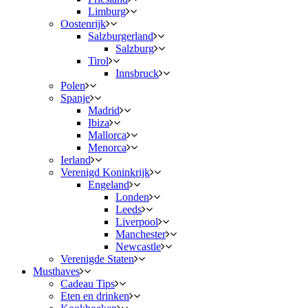
Limburg
Oostenrijk
Salzburgerland
Salzburg
Tirol
Innsbruck
Polen
Spanje
Madrid
Ibiza
Mallorca
Menorca
Ierland
Verenigd Koninkrijk
Engeland
Londen
Leeds
Liverpool
Manchester
Newcastle
Verenigde Staten
Musthaves
Cadeau Tips
Eten en drinken