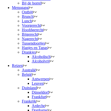
Bij de borrel
Menugang
Ontbijt
Brunch
Lunch
Voorgerecht
Hoofdgerecht
Bijgerecht
Nagerecht
Tussendoortjes
Hapjes en Tapas
Drankjes
Alcoholisch
Alcoholvrij
Reizen
Australië
België
Antwerpen
Leuven
Duitsland
Düsseldorf
Frankfurt
Frankrijk
Ardeche
Dordogne