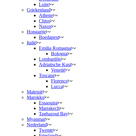
Loire
Griekenland
Athene
Chios
Naxos
Hongarije
Boedapest
Italië
Emilia Romagna
Bologna
Lombardije
Adriatische Kust
Venetië
Toscane
Florence
Lucca
Maleisië
Marokko
Essaouira
Marrakech
Taghazout Bay
Myanmar
Nederland
Twente
Friesland