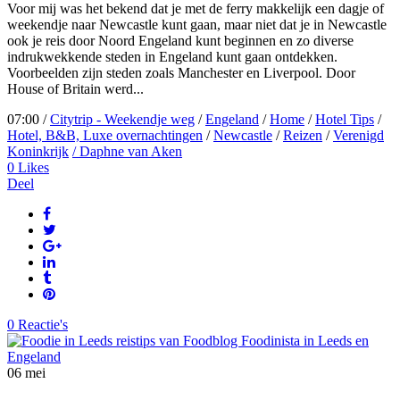
Voor mij was het bekend dat je met de ferry makkelijk een dagje of
weekendje naar Newcastle kunt gaan, maar niet dat je in Newcastle
ook je reis door Noord Engeland kunt beginnen en zo diverse
indrukwekkende steden in Engeland kunt gaan ontdekken.
Voorbeelden zijn steden zoals Manchester en Liverpool. Door
House of Britain werd...
07:00 /
Citytrip - Weekendje weg
/
Engeland
/
Home
/
Hotel Tips
/
Hotel, B&B, Luxe overnachtingen
/
Newcastle
/
Reizen
/
Verenigd
Koninkrijk
/ Daphne van Aken
0
Likes
Deel
0 Reactie's
06
mei