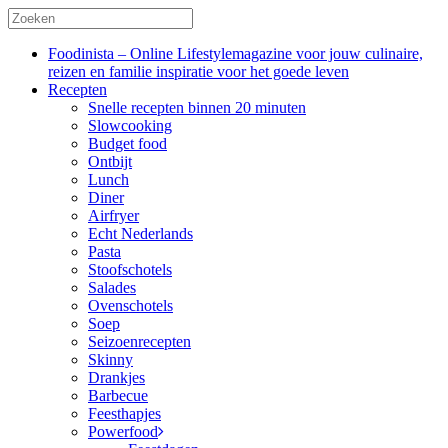
Foodinista – Online Lifestylemagazine voor jouw culinaire,
reizen en familie inspiratie voor het goede leven
Recepten
Snelle recepten binnen 20 minuten
Slowcooking
Budget food
Ontbijt
Lunch
Diner
Airfryer
Echt Nederlands
Pasta
Stoofschotels
Salades
Ovenschotels
Soep
Seizoenrecepten
Skinny
Drankjes
Barbecue
Feesthapjes
Powerfood