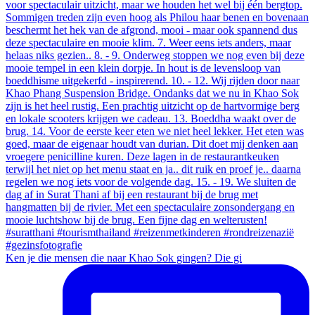
Ken je die mensen die naar Khao Sok gingen? Die gi