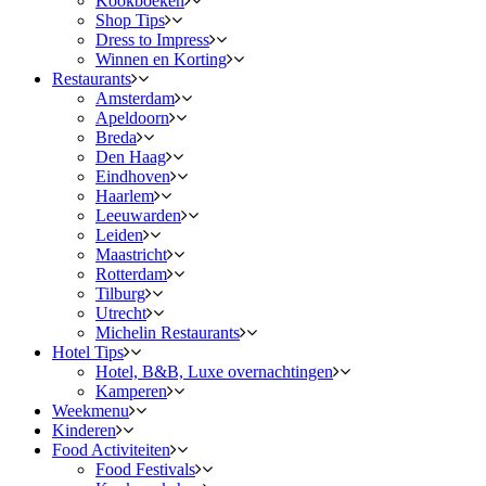
Kookboeken
Shop Tips
Dress to Impress
Winnen en Korting
Restaurants
Amsterdam
Apeldoorn
Breda
Den Haag
Eindhoven
Haarlem
Leeuwarden
Leiden
Maastricht
Rotterdam
Tilburg
Utrecht
Michelin Restaurants
Hotel Tips
Hotel, B&B, Luxe overnachtingen
Kamperen
Weekmenu
Kinderen
Food Activiteiten
Food Festivals