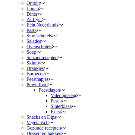
Ontbijt
Lunch
Diner
Airfryer
Echt Nederlands
Pasta
Stoofschotels
Salades
Ovenschotels
Soep
Seizoenrecepten
Skinny
Drankjes
Barbecue
Feesthapjes
Powerfood
Feestdagen
Valentijnsdag
Pasen
Sinterklaas
Kerst
Snacks en Dips
Vegetarisch
Gezonde recepten
Dessert en bakken