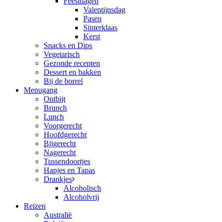
Feestdagen
Valentijnsdag
Pasen
Sinterklaas
Kerst
Snacks en Dips
Vegetarisch
Gezonde recepten
Dessert en bakken
Bij de borrel
Menugang
Ontbijt
Brunch
Lunch
Voorgerecht
Hoofdgerecht
Bijgerecht
Nagerecht
Tussendoortjes
Hapjes en Tapas
Drankjes
Alcoholisch
Alcoholvrij
Reizen
Australië