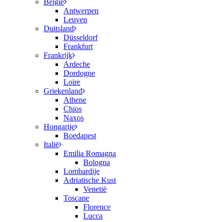
België
Antwerpen
Leuven
Duitsland
Düsseldorf
Frankfurt
Frankrijk
Ardeche
Dordogne
Loire
Griekenland
Athene
Chios
Naxos
Hongarije
Boedapest
Italië
Emilia Romagna
Bologna
Lombardije
Adriatische Kust
Venetië
Toscane
Florence
Lucca