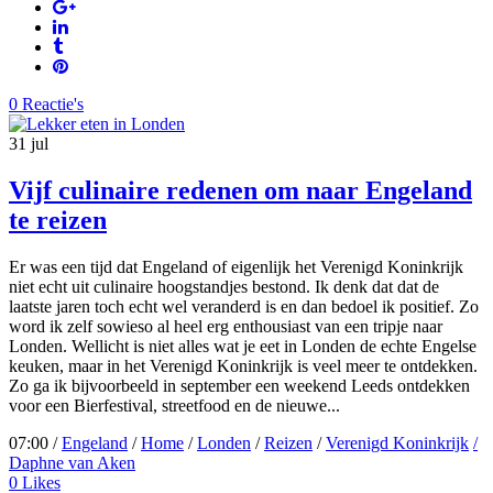
0 Reactie's
31
jul
Vijf culinaire redenen om naar Engeland
te reizen
Er was een tijd dat Engeland of eigenlijk het Verenigd Koninkrijk
niet echt uit culinaire hoogstandjes bestond. Ik denk dat dat de
laatste jaren toch echt wel veranderd is en dan bedoel ik positief. Zo
word ik zelf sowieso al heel erg enthousiast van een tripje naar
Londen. Wellicht is niet alles wat je eet in Londen de echte Engelse
keuken, maar in het Verenigd Koninkrijk is veel meer te ontdekken.
Zo ga ik bijvoorbeeld in september een weekend Leeds ontdekken
voor een Bierfestival, streetfood en de nieuwe...
07:00 /
Engeland
/
Home
/
Londen
/
Reizen
/
Verenigd Koninkrijk
/
Daphne van Aken
0
Likes