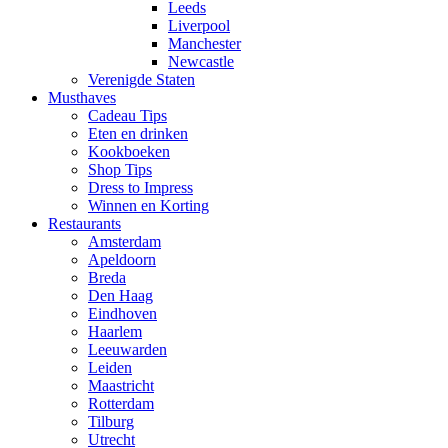
Leeds
Liverpool
Manchester
Newcastle
Verenigde Staten
Musthaves
Cadeau Tips
Eten en drinken
Kookboeken
Shop Tips
Dress to Impress
Winnen en Korting
Restaurants
Amsterdam
Apeldoorn
Breda
Den Haag
Eindhoven
Haarlem
Leeuwarden
Leiden
Maastricht
Rotterdam
Tilburg
Utrecht