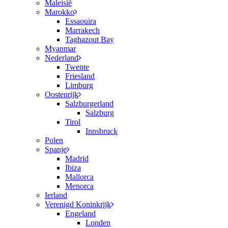
Maleisië
Marokko
Essaouira
Marrakech
Taghazout Bay
Myanmar
Nederland
Twente
Friesland
Limburg
Oostenrijk
Salzburgerland
Salzburg
Tirol
Innsbruck
Polen
Spanje
Madrid
Ibiza
Mallorca
Menorca
Ierland
Verenigd Koninkrijk
Engeland
Londen