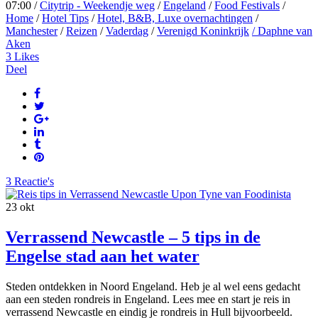
07:00 /
Citytrip - Weekendje weg
/
Engeland
/
Food Festivals
/
Home
/
Hotel Tips
/
Hotel, B&B, Luxe overnachtingen
/
Manchester
/
Reizen
/
Vaderdag
/
Verenigd Koninkrijk
/ Daphne van
Aken
3
Likes
Deel
3 Reactie's
23
okt
Verrassend Newcastle – 5 tips in de
Engelse stad aan het water
Steden ontdekken in Noord Engeland. Heb je al wel eens gedacht
aan een steden rondreis in Engeland. Lees mee en start je reis in
verrassend Newcastle en eindig je rondreis in Hull bijvoorbeeld.