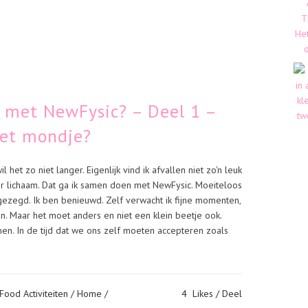
n met NewFysic? – Deel 1 –
het mondje?
l het zo niet langer. Eigenlijk vind ik afvallen niet zo'n leuk
r lichaam. Dat ga ik samen doen met NewFysic. Moeiteloos
ezegd. Ik ben benieuwd. Zelf verwacht ik fijne momenten,
. Maar het moet anders en niet een klein beetje ook.
en. In de tijd dat we ons zelf moeten accepteren zoals
Food Activiteiten
/
Home
/
4
Likes
Deel