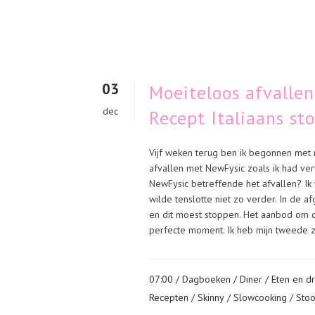
03
Moeiteloos afvalle
dec
Recept Italiaans st
Vijf weken terug ben ik begonnen met 
afvallen met NewFysic zoals ik had ve
NewFysic betreffende het afvallen? Ik 
wilde tenslotte niet zo verder. In de 
en dit moest stoppen. Het aanbod om 
perfecte moment. Ik heb mijn tweede z
07:00 /
Dagboeken
/
Diner
/
Eten en dr
Recepten
/
Skinny
/
Slowcooking
/
Stoo