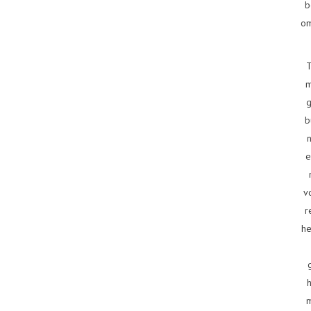
b
om
T
m
g
b
e
v
r
he