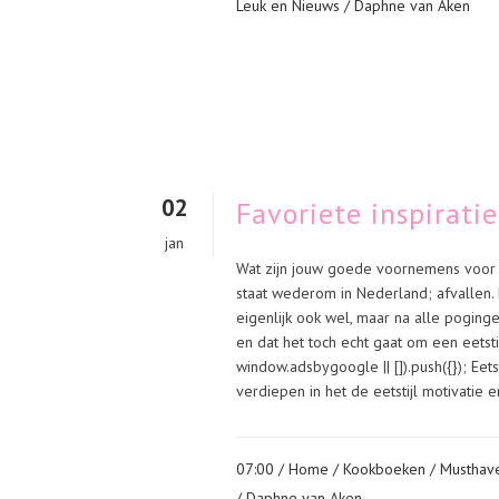
Leuk en Nieuws
/ Daphne van Aken
02
Favoriete inspirati
jan
Wat zijn jouw goede voornemens voor h
staat wederom in Nederland; afvallen.
eigenlijk ook wel, maar na alle pogingen
en dat het toch echt gaat om een eetsti
window.adsbygoogle || []).push({}); Eets
verdiepen in het de eetstijl motivatie en
07:00 /
Home
/
Kookboeken
/
Musthav
/ Daphne van Aken