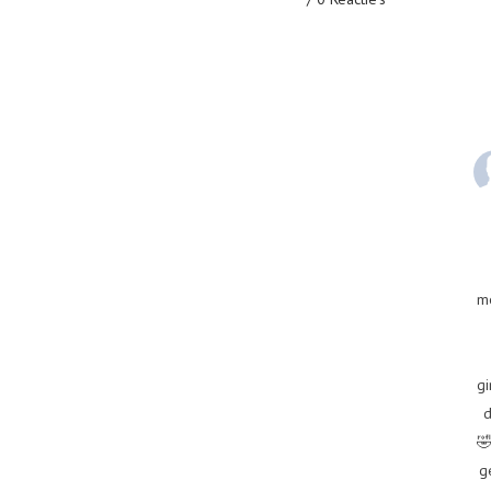
m
gi
d
🤣
g