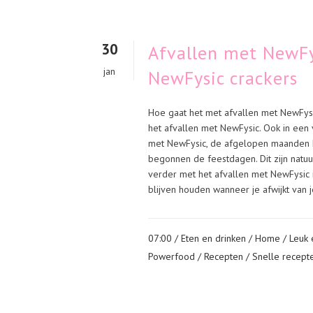
30
Afvallen met NewFy
jan
NewFysic crackers
Hoe gaat het met afvallen met NewFysic
het afvallen met NewFysic. Ook in een 
met NewFysic, de afgelopen maanden ha
begonnen de feestdagen. Dit zijn natuur
verder met het afvallen met NewFysic 
blijven houden wanneer je afwijkt van je
07:00 /
Eten en drinken
/
Home
/
Leuk 
Powerfood
/
Recepten
/
Snelle recept