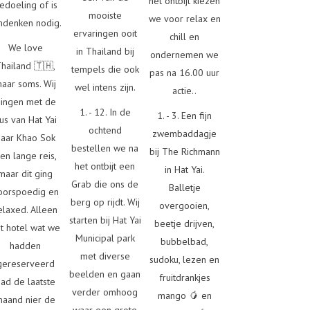
het ontbijt kiezen
edoeling of is
mooiste
we voor relax en
denken nodig.
ervaringen ooit
chill en
We love
in Thailand bij
ondernemen we
hailand 🇹🇭,
tempels die ook
pas na 16.00 uur
aar soms. Wij
wel intens zijn.
actie..
ingen met de
1. - 12. In de
1. - 3. Een fijn
us van Hat Yai
ochtend
zwembaddagje
naar Khao Sok
bestellen we na
bij The Richmann
en lange reis,
het ontbijt een
in Hat Yai.
maar dit ging
Grab die ons de
Balletje
oorspoedig en
berg op rijdt. Wij
overgooien,
elaxed. Alleen
starten bij Hat Yai
beetje drijven,
t hotel wat we
Municipal park
bubbelbad,
hadden
met diverse
sudoku, lezen en
gereserveerd
beelden en gaan
fruitdrankjes
had de laatste
verder omhoog
mango 🥭 en
maand nier de
waar een grote