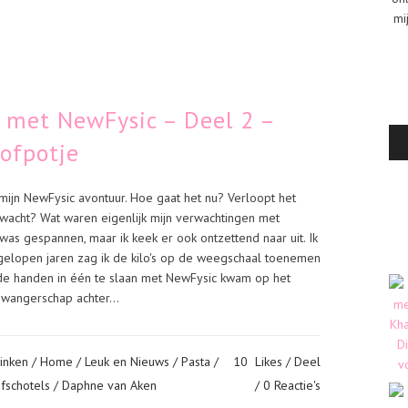
mi
n met NewFysic – Deel 2 –
oofpotje
mijn NewFysic avontuur. Hoe gaat het nu? Verloopt het
rwacht? Wat waren eigenlijk mijn verwachtingen met
was gespannen, maar ik keek er ook ontzettend naar uit. Ik
afgelopen jaren zag ik de kilo's op de weegschaal toenemen
de handen in één te slaan met NewFysic kwam op het
wangerschap achter...
inken
/
Home
/
Leuk en Nieuws
/
Pasta
/
10
Likes
Deel
fschotels
/ Daphne van Aken
0 Reactie's