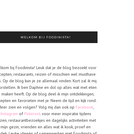
WELKOM BIJ FOODINISTA!
lkom bij Foodinista! Leuk dat je de blog bezoekt voor
cepten, restaurants, reizen of misschien wel musthave
s. Op de blog kun je ze allemaal vinden. Kort zal ik mij
orstellen. Ik ben Daphne en dol op alles wat met eten
e maken heeft. Op de blog deel ik mijn ontdekkingen,
cepten en favorieten met je. Neem de tijd en kijk rond.
eer zien en volgen? Volg mij dan ook op
Facebook
,
Instagram
of
Pinterest
. voor meer inspiratie tijdens
izen, restaurantbezoekjes en dagelijks activiteiten met
mijn gezin, vrienden en alles wat ik kook, proef en
tdek. Leuke ideeën of samenwerken met Foodinista of