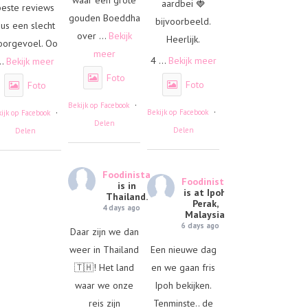
aardbei 🍓
beste reviews
gouden Boeddha
bijvoorbeeld.
us een slecht
over
...
Bekijk
Heerlijk.
oorgevoel. Oo
meer
4
...
Bekijk meer
..
Bekijk meer
Foto
Foto
Foto
·
Bekijk op Facebook
·
·
Bekijk op Facebook
ijk op Facebook
Delen
Delen
Delen
Foodinista
Foodinista
is in
is at Ipoh,
Thailand.
Perak,
4 days ago
Malaysia.
6 days ago
Daar zijn we dan
weer in Thailand
Een nieuwe dag
🇹🇭! Het land
en we gaan fris
waar we onze
Ipoh bekijken.
reis zijn
Tenminste.. de