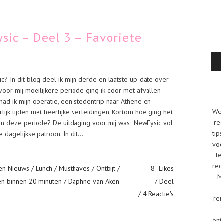
sic – Deel 3 – Favoriete
? In dit blog deel ik mijn derde en laatste up-date over
voor mij moeilijkere periode ging ik door met afvallen
d ik mijn operatie, een stedentrip naar Athene en
We
lijk tijden met heerlijke verleidingen. Kortom hoe ging het
re
in deze periode? De uitdaging voor mij was; NewFysic vol
tip
 dagelijkse patroon. In dit...
vo
t
re
en Nieuws
/
Lunch
/
Musthaves
/
Ontbijt
/
8
Likes
M
en binnen 20 minuten
/ Daphne van Aken
Deel
4 Reactie's
re
on