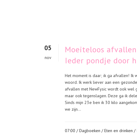
05
Moeiteloos afvalle
nov
Ieder pondje door 
Het moment is daar; ik ga afvallen! Ik wi
woord. Ik werk liever aan een gezonde
afvallen met NewFysic wordt ook wel g
maar ook tegenslagen. Deze ga ik delen
Sinds mijn 23e ben ik 30 kilo aangekom
we zijn...
07:00 /
Dagboeken
/
Eten en drinken
/