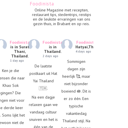
Foodinista
Online Magazine met recepten,
restaurant tips, stedentrips, reistips
en de leukste ervaringen van ons
gezin thuis, in Brabant en op reis.
Foodinista
Foodinista
Foodinista
is in
is in Surat
is in
Hatyai,Thailand.
Thani,
Thailand.
4 days ago
Thailand.
2 days ago
1 day ago
Sommigen
De laatste
dagen zijn
Ken je die
postkaart uit Hat
heerlijk 🥰, maar
ensen die naar
Yai Thailand
niet bijzonder
Khao Sok
🇹🇭.
boeiend 🪷. Dit is
gingen? Die
Na een dagje
er zo één. Een
ngen niet voor
relaxen gaan we
typische
e derde keer
vandaag cultuur
vakantiedag
. Soms lijkt het
snuiven en het is
Thailand stijl. Na
ewoon niet de
één van de