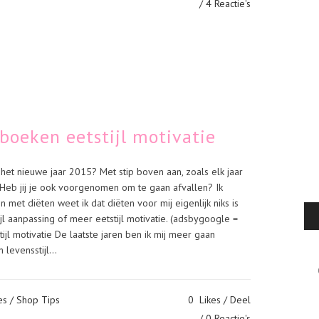
4 Reactie's
eboeken eetstijl motivatie
et nieuwe jaar 2015? Met stip boven aan, zoals elk jaar
 Heb jij je ook voorgenomen om te gaan afvallen? Ik
 met diëten weet ik dat diëten voor mij eigenlijk niks is
jl aanpassing of meer eetstijl motivatie. (adsbygoogle =
tijl motivatie De laatste jaren ben ik mij meer gaan
 levensstijl...
Cat
es
/
Shop Tips
0
Likes
Deel
0 Reactie's