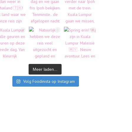
Meer laden...
Volg Foodinista op Instagram