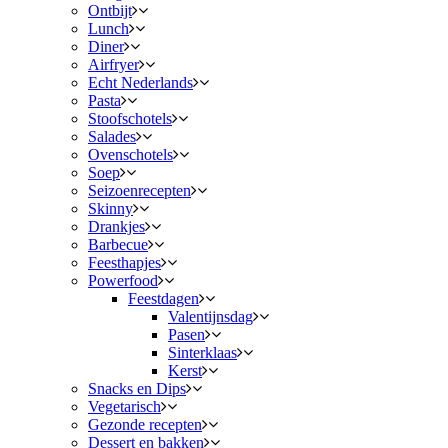
Ontbijt
Lunch
Diner
Airfryer
Echt Nederlands
Pasta
Stoofschotels
Salades
Ovenschotels
Soep
Seizoenrecepten
Skinny
Drankjes
Barbecue
Feesthapjes
Powerfood
Feestdagen
Valentijnsdag
Pasen
Sinterklaas
Kerst
Snacks en Dips
Vegetarisch
Gezonde recepten
Dessert en bakken