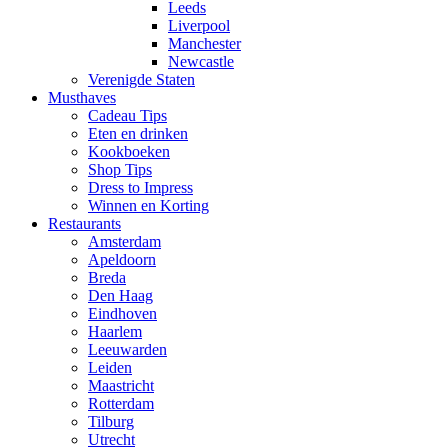
Leeds
Liverpool
Manchester
Newcastle
Verenigde Staten
Musthaves
Cadeau Tips
Eten en drinken
Kookboeken
Shop Tips
Dress to Impress
Winnen en Korting
Restaurants
Amsterdam
Apeldoorn
Breda
Den Haag
Eindhoven
Haarlem
Leeuwarden
Leiden
Maastricht
Rotterdam
Tilburg
Utrecht