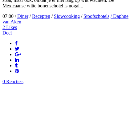
staat, maar ook, omdat je er niet lang op wilt wachten. De
Mexicaanse witte bonenschotel is nogal...
07:00 /
Diner
/
Recepten
/
Slowcooking
/
Stoofschotels
/ Daphne
van Aken
2
Likes
Deel
0 Reactie's