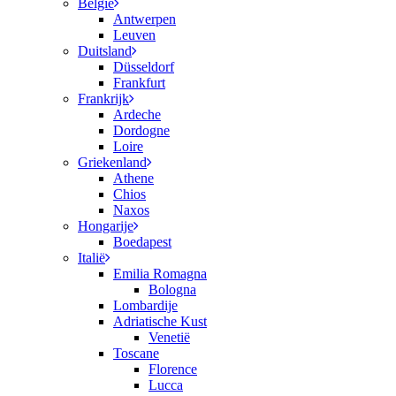
België
Antwerpen
Leuven
Duitsland
Düsseldorf
Frankfurt
Frankrijk
Ardeche
Dordogne
Loire
Griekenland
Athene
Chios
Naxos
Hongarije
Boedapest
Italië
Emilia Romagna
Bologna
Lombardije
Adriatische Kust
Venetië
Toscane
Florence
Lucca