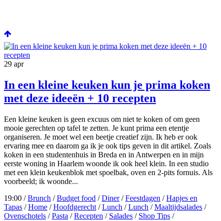
29
apr
In een kleine keuken kun je prima koken
met deze ideeën + 10 recepten
Een kleine keuken is geen excuus om niet te koken of om geen
mooie gerechten op tafel te zetten. Je kunt prima een etentje
organiseren. Je moet wel een beetje creatief zijn. Ik heb er ook
ervaring mee en daarom ga ik je ook tips geven in dit artikel. Zoals
koken in een studentenhuis in Breda en in Antwerpen en in mijn
eerste woning in Haarlem woonde ik ook heel klein. In een studio
met een klein keukenblok met spoelbak, oven en 2-pits fornuis. Als
voorbeeld; ik woonde...
19:00 /
Brunch
/
Budget food
/
Diner
/
Feestdagen
/
Hapjes en
Tapas
/
Home
/
Hoofdgerecht
/
Lunch
/
Lunch
/
Maaltijdsalades
/
Ovenschotels
/
Pasta
/
Recepten
/
Salades
/
Shop Tips
/