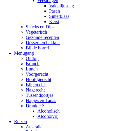
Feestdagen
Valentijnsdag
Pasen
Sinterklaas
Kerst
Snacks en Dips
Vegetarisch
Gezonde recepten
Dessert en bakken
Bij de borrel
Menugang
Ontbijt
Brunch
Lunch
Voorgerecht
Hoofdgerecht
Bijgerecht
Nagerecht
Tussendoortjes
Hapjes en Tapas
Drankjes
Alcoholisch
Alcoholvrij
Reizen
Australië