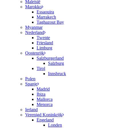
Maleisië
Marokko
Essaouira
Marrakech
Taghazout Bay
Myanmar
Nederland
Twente
Friesland
Limburg
Oostenrijk
Salzburgerland
Salzburg
Tirol
Innsbruck
Polen
Spanje
Madrid
Ibiza
Mallorca
Menorca
Ierland
Verenigd Koninkrijk
Engeland
Londen