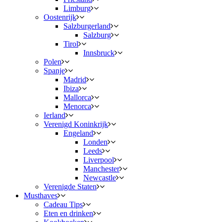
Limburg
Oostenrijk
Salzburgerland
Salzburg
Tirol
Innsbruck
Polen
Spanje
Madrid
Ibiza
Mallorca
Menorca
Ierland
Verenigd Koninkrijk
Engeland
Londen
Leeds
Liverpool
Manchester
Newcastle
Verenigde Staten
Musthaves
Cadeau Tips
Eten en drinken