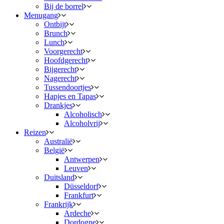
Bij de borrel
Menugang
Ontbijt
Brunch
Lunch
Voorgerecht
Hoofdgerecht
Bijgerecht
Nagerecht
Tussendoortjes
Hapjes en Tapas
Drankjes
Alcoholisch
Alcoholvrij
Reizen
Australië
België
Antwerpen
Leuven
Duitsland
Düsseldorf
Frankfurt
Frankrijk
Ardeche
Dordogne