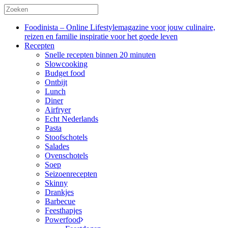
Foodinista – Online Lifestylemagazine voor jouw culinaire,
reizen en familie inspiratie voor het goede leven
Recepten
Snelle recepten binnen 20 minuten
Slowcooking
Budget food
Ontbijt
Lunch
Diner
Airfryer
Echt Nederlands
Pasta
Stoofschotels
Salades
Ovenschotels
Soep
Seizoenrecepten
Skinny
Drankjes
Barbecue
Feesthapjes
Powerfood