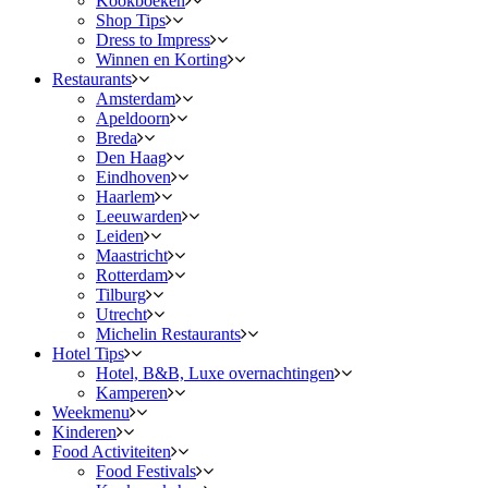
Kookboeken
Shop Tips
Dress to Impress
Winnen en Korting
Restaurants
Amsterdam
Apeldoorn
Breda
Den Haag
Eindhoven
Haarlem
Leeuwarden
Leiden
Maastricht
Rotterdam
Tilburg
Utrecht
Michelin Restaurants
Hotel Tips
Hotel, B&B, Luxe overnachtingen
Kamperen
Weekmenu
Kinderen
Food Activiteiten
Food Festivals