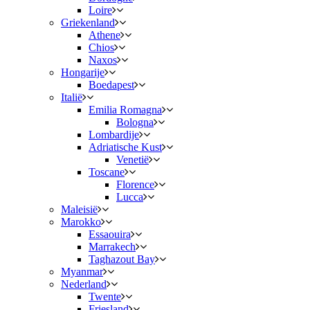
Loire
Griekenland
Athene
Chios
Naxos
Hongarije
Boedapest
Italië
Emilia Romagna
Bologna
Lombardije
Adriatische Kust
Venetië
Toscane
Florence
Lucca
Maleisië
Marokko
Essaouira
Marrakech
Taghazout Bay
Myanmar
Nederland
Twente
Friesland