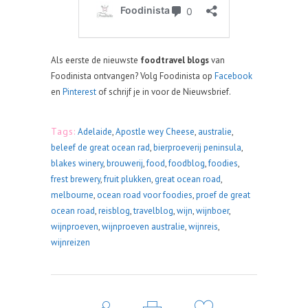
Als eerste de nieuwste
foodtravel blogs
van
Foodinista ontvangen? Volg Foodinista op
Facebook
en
Pinterest
of schrijf je in voor de Nieuwsbrief.
Tags:
Adelaide
,
Apostle wey Cheese
,
australie
,
beleef de great ocean rad
,
bierproeverij peninsula
,
blakes winery
,
brouwerij
,
food
,
foodblog
,
foodies
,
frest brewery
,
fruit plukken
,
great ocean road
,
melbourne
,
ocean road voor foodies
,
proef de great
ocean road
,
reisblog
,
travelblog
,
wijn
,
wijnboer
,
wijnproeven
,
wijnproeven australie
,
wijnreis
,
wijnreizen