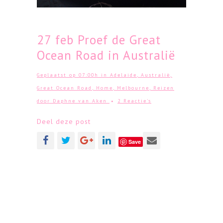
27 feb
Proef de Great
Ocean Road in Australië
Geplaatst op 07:00h
in
Adelaide
,
Australië
,
Great Ocean Road
,
Home
,
Melbourne
,
Reizen
door
Daphne van Aken
2 Reactie's
Deel deze post
Save