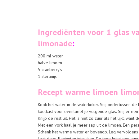
Ingrediënten voor 1 glas 
limonade
:
200 ml water
halve limoen
5 cranberry’s
1 steranijs
Recept warme limoen limon
Kook het water in de waterkoker. Snij ondertussen de 
koelkast voor eventueel je volgende glas. Snij er een kl
Knijp de rest uit. Het is niet zo zuur als het lijkt, wa
Met een vork haal je meer sap uit de limoen. Een pers 
Schenk het warme water er bovenop. Leg vervolgens d
Laat deze 5 minuten intrekken. De thee krijgt een zuu