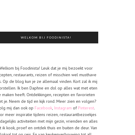
WELKOM BIJ FOODINISTA!
Welkom bij Foodinista! Leuk dat je mij bezoekt voor
cepten, restaurants, reizen of misschien wel musthave
s. Op de blog kun je ze allemaal vinden. Kort zal ik mij
orstellen. Ik ben Daphne en dol op alles wat met eten
e maken heeft. Ontdekkingen, recepten en favorieten
t je. Neem de tijd en kijk rond. Meer zien en volgen?
olg mij dan ook op
Facebook
,
Instagram
of
Pinterest
.
or meer inspiratie tijdens reizen, restaurantbezoekjes
dagelijks activiteiten met mijn gezin, vrienden en alles
t ik kook, proef en ontdek thuis en buiten de deur. Van
lokaal tot op reis. En van keukenverbouwing tot all