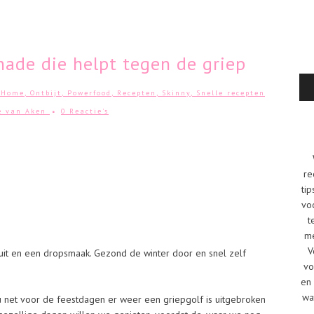
de die helpt tegen de griep
,
Home
,
Ontbijt
,
Powerfood
,
Recepten
,
Skinny
,
Snelle recepten
e van Aken
0 Reactie's
re
tip
vo
t
me
V
ruit en een dropsmaak. Gezond de winter door en snel zelf
vo
en 
wa
 net voor de feestdagen er weer een griepgolf is uitgebroken