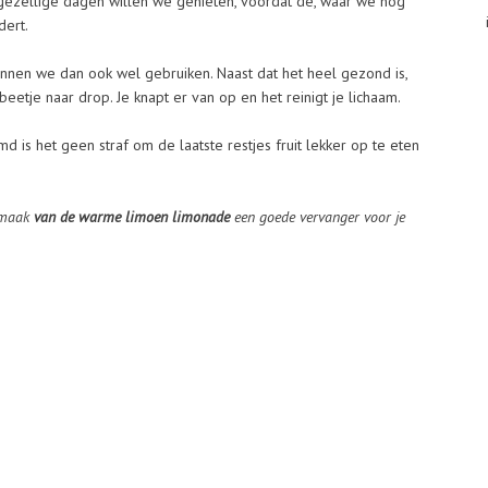
gezellige dagen willen we genieten, voordat de, waar we nog
dert.
nnen we dan ook wel gebruiken. Naast dat het heel gezond is,
beetje naar drop. Je knapt er van op en het reinigt je lichaam.
d is het geen straf om de laatste restjes fruit lekker op te eten
s maak
van de warme limoen limonade
een goede vervanger voor je