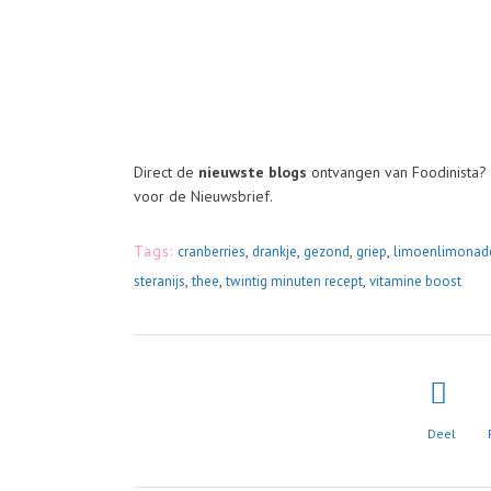
Direct de
nieuwste blogs
ontvangen van Foodinista? 
voor de Nieuwsbrief.
Tags:
,
,
,
,
cranberries
drankje
gezond
griep
limoenlimonad
,
,
,
steranijs
thee
twintig minuten recept
vitamine boost
Deel