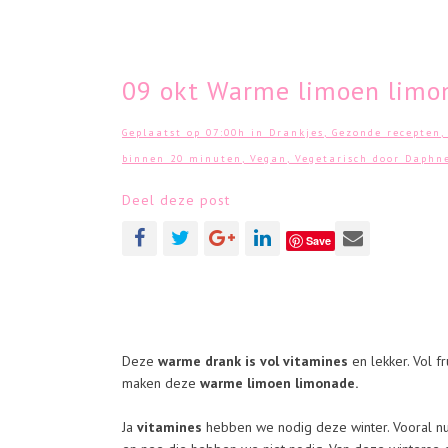
09 okt
Warme limoen limona
Geplaatst op 07:00h
in
Drankjes
,
Gezonde recepten
binnen 20 minuten
,
Vegan
,
Vegetarisch
door
Daphn
Deel deze post
Save
Deze
warme drank is vol vitamines
en lekker. Vol f
maken deze
warme limoen limonade.
Ja
vitamines
hebben we nodig deze winter. Vooral nu