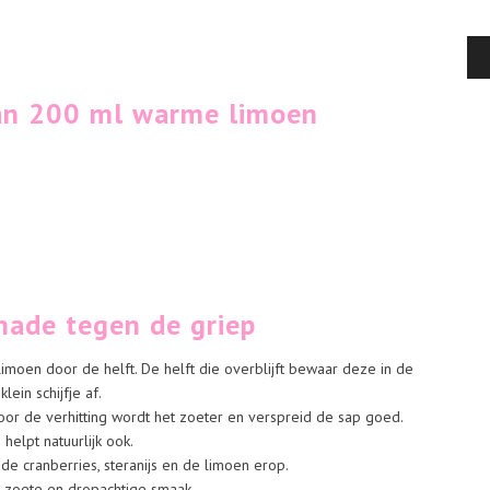
van 200 ml warme limoen
ade tegen de griep
limoen door de helft. De helft die overblijft bewaar deze in de
ein schijfje af.
nt door de verhitting wordt het zoeter en verspreid de sap goed.
helpt natuurlijk ook.
e cranberries, steranijs en de limoen erop.
r, zoete en dropachtige smaak.