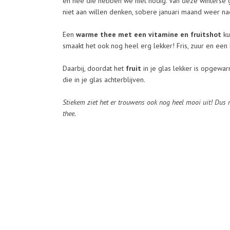
en nee die hebben we niet nodig. Van deze winterse 
niet aan willen denken, sobere januari maand weer na
Een
warme thee met een vitamine en fruitshot
ku
smaakt het ook nog heel erg lekker! Fris, zuur en een 
Daarbij, doordat het
fruit
in je glas lekker is opgewarm
die in je glas achterblijven.
Stiekem ziet het er trouwens ook nog heel mooi uit! Du
thee.