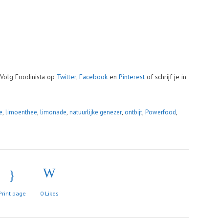
Volg Foodinista op
Twitter
,
Facebook
en
Pinterest
of schrijf je in
,
,
,
,
,
,
e
limoenthee
limonade
natuurlijke genezer
ontbijt
Powerfood
Print page
0
Likes