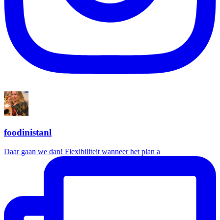
foodinistanl
Daar gaan we dan! Flexibiliteit wanneer het plan a