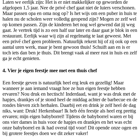
Laten we eerlijk zijn: Het is er niet makkelijker op geworden de
afgelopen 1,5 jaar. Nee de privé chef gaat niet de luiers verschonen.
Maar passen opa en oma nog op? Is het wijs om een puber in huis te
halen nu de scholen weer volledig geopend zijn? Mogen ze zelf wel
op komen passen. Zijn de kinderen het nog wel gewend dat jij weg
gaat. Je vertrek tijd is zo een half uur later en daar gaat je blok in een
restaurant. Eerlijk waar wij zijn al regelmatig te laat geweest. Met
een privé chef geen probleem. Natuurlijk rekent hij of zij ook op een
aantal uren werk, maar je bent gewoon thuis! Schuift aan en is er
toch iets dan ben je thuis. Dit brengt vaak al meer rust in huis en zelf
ga je echt genieten.
4. Vier je eigen feestje mee met een thuis chef
Een feestje geven is natuurlijk heel erg leuk en gezellig! Maar
wanneer je aan iemand vraagt hoe ze hun eigen feestje hebben
ervaren? Nou druk en hectisch! Inderdaad, want je was druk met de
hapjes, drankjes of je stond heel de middag achter de barbecue en de
rondes bleven zich herhalen. Daarbij eet en drink je zelf heel de dag
niks, want: Druk! Herkenbaar! Ik heb één feestje als heel erg prettig
ervaren; mijn eigen babyborrel! Tijdens de babyborrel waren er bij
ons vier dames in huis voor de hapjes en drankjes en het was echt
onze babyborrel en ik had overal tijd voor! Dit opende onze ogen en
bij grotere feestjes doen we dit zeker vaker!