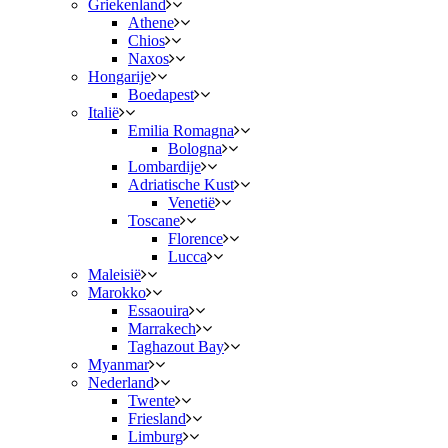
Griekenland
Athene
Chios
Naxos
Hongarije
Boedapest
Italië
Emilia Romagna
Bologna
Lombardije
Adriatische Kust
Venetië
Toscane
Florence
Lucca
Maleisië
Marokko
Essaouira
Marrakech
Taghazout Bay
Myanmar
Nederland
Twente
Friesland
Limburg