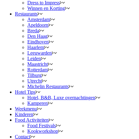
Dress to Impress
Winnen en Korting
Restaurants
Amsterdam
Apeldoorn
Breda
Den Haag
Eindhoven
Haarlem
Leeuwarden
Leiden
Maastricht
Rotterdam
Tilburg
Utrecht
Michelin Restaurants
Hotel Tips
Hotel, B&B, Luxe overnachtingen
Kamperen
Weekmenu
Kinderen
Food Activiteiten
Food Festivals
Kookworkshop
Contact