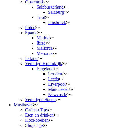
Oostenrijk
Salzburgerland
Salzburg
Tirol
Innsbruck
Polen
Spanje
Madrid
Ibiza
Mallorca
Menorca
Ierland
Verenigd Koninkrijk
Engeland
Londen
Leeds
Liverpool
Manchester
Newcastle
Verenigde Staten
Musthaves
Cadeau Tips
Eten en drinken
Kookboeken
Shop Tips