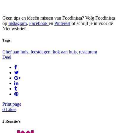
Geen tips en ideeën missen van Foodinista? Volg Foodinista
op
Instagram
,
Facebook
en
Pinterest
of schrijf je in voor de
Nieuwsbrief.
Tags:
Chef aan huis
,
feestdagen
,
kok aan huis
,
restaurant
Deel
Print page
0
Likes
2 Reactie's