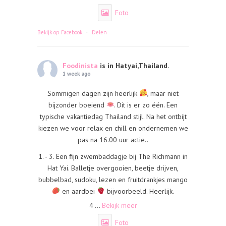
Foto
·
Bekijk op Facebook
Delen
Foodinista
is in Hatyai,Thailand.
1 week ago
Sommigen dagen zijn heerlijk
, maar niet
bijzonder boeiend
. Dit is er zo één. Een
typische vakantiedag Thailand stijl. Na het ontbijt
kiezen we voor relax en chill en ondernemen we
pas na 16.00 uur actie..
1. - 3. Een fijn zwembaddagje bij The Richmann in
Hat Yai. Balletje overgooien, beetje drijven,
bubbelbad, sudoku, lezen en fruitdrankjes mango
en aardbei
bijvoorbeeld. Heerlijk.
4
...
Bekijk meer
Foto