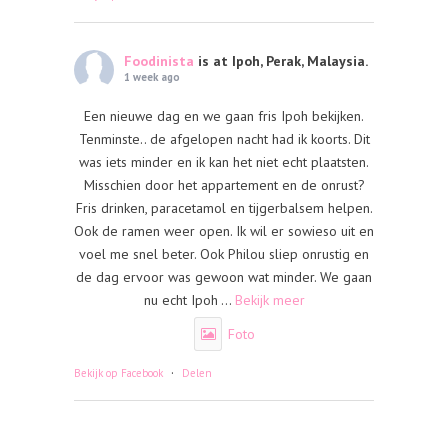
Foodinista
is at Ipoh, Perak, Malaysia.
1 week ago
Een nieuwe dag en we gaan fris Ipoh bekijken.
Tenminste.. de afgelopen nacht had ik koorts. Dit
was iets minder en ik kan het niet echt plaatsten.
Misschien door het appartement en de onrust?
Fris drinken, paracetamol en tijgerbalsem helpen.
Ook de ramen weer open. Ik wil er sowieso uit en
voel me snel beter. Ook Philou sliep onrustig en
de dag ervoor was gewoon wat minder. We gaan
nu echt Ipoh
...
Bekijk meer
Foto
·
Bekijk op Facebook
Delen