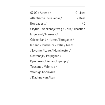
07:00 /
Athene
/
0
Likes
Atlantische Loire Regio
/
Deel
Boedapest
/
0
Citytrip - Weekendje weg
/
Cork
/
Reactie's
Engeland
/
Frankrijk
/
Griekenland
/
Home
/
Hongarije
/
Ierland
/
Innsbruck
/
Italië
/
Leeds
/
Livorno
/
Loire
/
Manchester
/
Oostenrijk
/
Perpignan
/
Pyreneeën
/
Reizen
/
Spanje
/
Toscane
/
Valencia
/
Verenigd Koninkrijk
/ Daphne van Aken