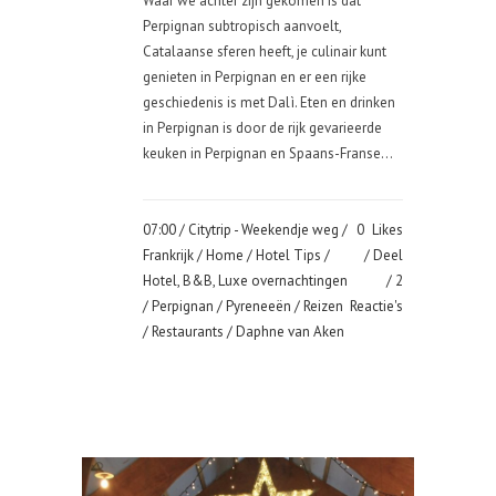
Waar we achter zijn gekomen is dat
Perpignan subtropisch aanvoelt,
Catalaanse sferen heeft, je culinair kunt
genieten in Perpignan en er een rijke
geschiedenis is met Dalì. Eten en drinken
in Perpignan is door de rijk gevarieerde
keuken in Perpignan en Spaans-Franse...
07:00 /
Citytrip - Weekendje weg
/
0
Likes
Frankrijk
/
Home
/
Hotel Tips
/
Deel
Hotel, B&B, Luxe overnachtingen
2
/
Perpignan
/
Pyreneeën
/
Reizen
Reactie's
/
Restaurants
/ Daphne van Aken