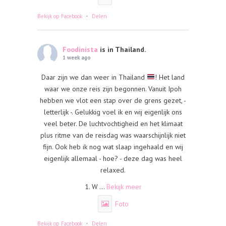
·
Bekijk op Facebook
Delen
Foodinista
is in Thailand.
1 week ago
Daar zijn we dan weer in Thailand
! Het land
waar we onze reis zijn begonnen. Vanuit Ipoh
hebben we vlot een stap over de grens gezet, -
letterlijk -. Gelukkig voel ik en wij eigenlijk ons
veel beter. De luchtvochtigheid en het klimaat
plus ritme van de reisdag was waarschijnlijk niet
fijn. Ook heb ik nog wat slaap ingehaald en wij
eigenlijk allemaal - hoe? - deze dag was heel
relaxed.
1. W
...
Bekijk meer
Foto
·
Bekijk op Facebook
Delen