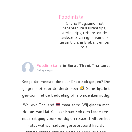
Foodinista
Online Magazine met
recepten, restaurant tips,
stedentrips, reistips en de
leukste ervaringen van ons
gezin thuis, in Brabant en op
reis.
Foodinista
is in Surat Thani, Thailand.
5 days ago
Ken je die mensen die naar Khao Sok gingen? Die
gingen niet voor de derde keer
. Soms lijkt het
gewoon niet de bedoeling of is omdenken nodig.
We love Thailand
, maar soms. Wij gingen met
de bus van Hat Yai naar Khao Sok een lange reis,
maar dit ging voorspoedig en relaxed. Alleen het
hotel wat we hadden gereserveerd had de
laatste maand nier de beste reviews dus een