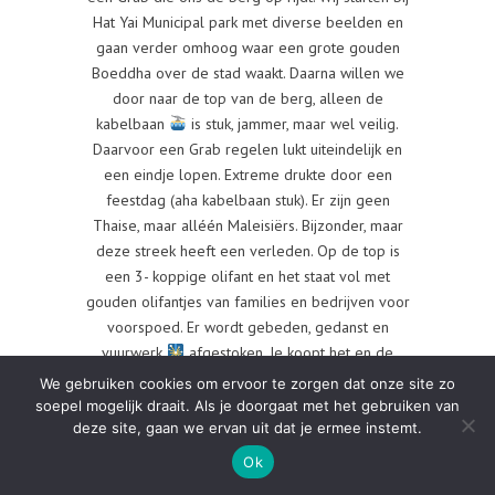
Hat Yai Municipal park met diverse beelden en
gaan verder omhoog waar een grote gouden
Boeddha over de stad waakt. Daarna willen we
door naar de top van de berg, alleen de
kabelbaan
is stuk, jammer, maar wel veilig.
Daarvoor een Grab regelen lukt uiteindelijk en
een eindje lopen. Extreme drukte door een
feestdag (aha kabelbaan stuk). Er zijn geen
Thaise, maar alléén Maleisiërs. Bijzonder, maar
deze streek heeft een verleden. Op de top is
een 3- koppige olifant en het staat vol met
gouden olifantjes van families en bedrijven voor
voorspoed. Er wordt gebeden, gedanst en
vuurwerk
afgestoken. Je koopt het en de
lokale pyromaan steekt het af, 10.000 klapper, na
We gebruiken cookies om ervoor te zorgen dat onze site zo
klapper voor verjagen van boosheid.
soepel mogelijk draait. Als je doorgaat met het gebruiken van
deze site, gaan we ervan uit dat je ermee instemt.
Indrukwekkend. Alles!
13. - 15. Na dit alles en de terugreis.. gingen we
Ok
afkoelen en regen ontduiken in de mall.