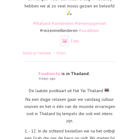
hebben we al zo veel moois gezien en beleefd
.
#thailand
#omdenken
#levenopgevoel
#reizenmetkinderen
#suratthani
Foto
·
Bekijk op Facebook
Delen
Foodinista
is in Thailand.
4 days ago
De laatste postkaart uit Hat Yai Thailand
.
Na een dagje relaxen gaan we vandaag cultuur
snuiven en het is één van de mooiste ervaringen
ooit in Thailand bij tempels die ook wel intens
zijn.
1. - 12. In de ochtend bestellen we na het ontbijt
een Grab die ons de berg op rijdt. Wij starten bij