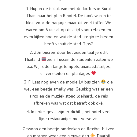
1. Hup in de tuktuk van met de koffers in Surat
Thani naar het plan B hotel. De taxi’s waren te
klein voor de bagage, maar dit veel toffer. We
waren om 6 uur al op dus tijd voor relaxen en
even kijken hoe en wat de stad - regio te bieden
heeft vanuit de stad. Tips?
2. Zo’n busreis door het zuiden laat je echt
Thailand
zien. Tussen de studenten zaten we
o.a. Wij reden langs tempels, ananasstalletjes,
universiteiten en plantages
.
3. F. Laat nog even de mooie LV bus zien
die
wel een beetje smelly was. Gelukkig was er een
airco en de muziek stond loeihard.. de reis
afbreken was wat dat betreft ook oké.
4. In ieder geval zijn er dichtbij het hotel veel
fijne restaurantjes met verse vis.
Gewoon een beetje omdenken en flexibel blijven
en morgen weer een nieuwe dag
. Daarbij