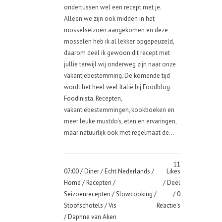
ondertussen wel een recept met je.
Alleen we zijn ook midden in het
mosselseizoen aangekomen en deze
mosselen heb ik al lekker opgepeuzeld,
daarom deel ik gewoon dit recept met
jullie terwijl wij onderweg zijn naar onze
vakantiebestemming. De komende tijd
wordt het heel veel Italië bij Foodblog
Foodinista. Recepten,
vakantiebestemmingen, kookboeken en
meer leuke mustdo's, eten en ervaringen,
maar natuurlijk ook met regelmaat de...
11
07:00 /
Diner
/
Echt Nederlands
/
Likes
Home
/
Recepten
/
Deel
Seizoenrecepten
/
Slowcooking
/
0
Stoofschotels
/
Vis
Reactie's
/ Daphne van Aken