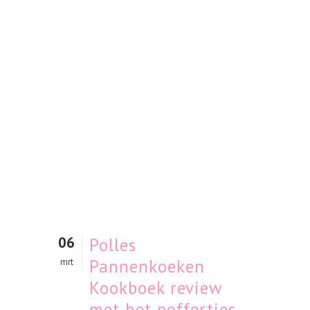
06
Polles
Pannenkoeken
mrt
Kookboek review
met het poffertjes