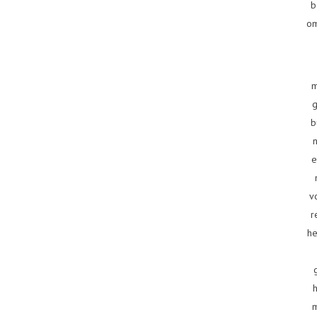
b
om
m
g
b
e
v
r
he