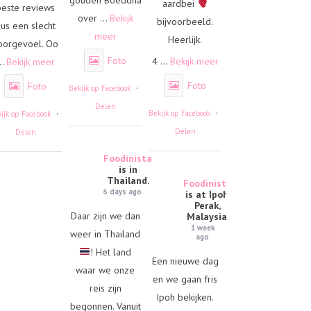
aardbei
beste reviews
over
...
Bekijk
bijvoorbeeld.
us een slecht
meer
Heerlijk.
oorgevoel. Oo
Foto
4
...
Bekijk meer
..
Bekijk meer
Foto
Foto
·
Bekijk op Facebook
Delen
·
·
Bekijk op Facebook
ijk op Facebook
Delen
Delen
Foodinista
is in
Thailand.
Foodinista
6 days ago
is at Ipoh,
Perak,
Daar zijn we dan
Malaysia.
1 week
weer in Thailand
ago
! Het land
Een nieuwe dag
waar we onze
en we gaan fris
reis zijn
Ipoh bekijken.
begonnen. Vanuit