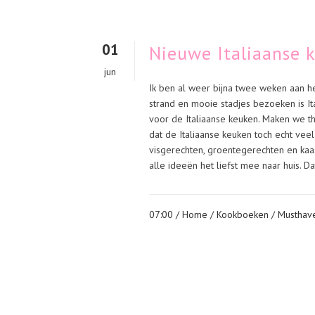
01
Nieuwe Italiaanse 
jun
Ik ben al weer bijna twee weken aan het
strand en mooie stadjes bezoeken is It
voor de Italiaanse keuken. Maken we thu
dat de Italiaanse keuken toch echt veel 
visgerechten, groentegerechten en kaas
alle ideeën het liefst mee naar huis. Dat
07:00 /
Home
/
Kookboeken
/
Musthav