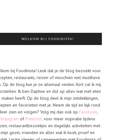
WELKOM BIJ FOODINISTA!
lkom bij Foodinista! Leuk dat je de blog bezoekt voor
cepten, restaurants, reizen of misschien wel musthave
s. Op de blog kun je ze allemaal vinden. Kort zal ik mij
orstellen. Ik ben Daphne en dol op alles wat met eten
e maken heeft. Op de blog deel ik mijn ontdekkingen,
cepten en favorieten met je. Neem de tijd en kijk rond.
eer zien en volgen? Volg mij dan ook op
Facebook
,
Instagram
of
Pinterest
. voor meer inspiratie tijdens
izen, restaurantbezoekjes en dagelijks activiteiten met
mijn gezin, vrienden en alles wat ik kook, proef en
tdek. Leuke ideeën of samenwerken met Foodinista of