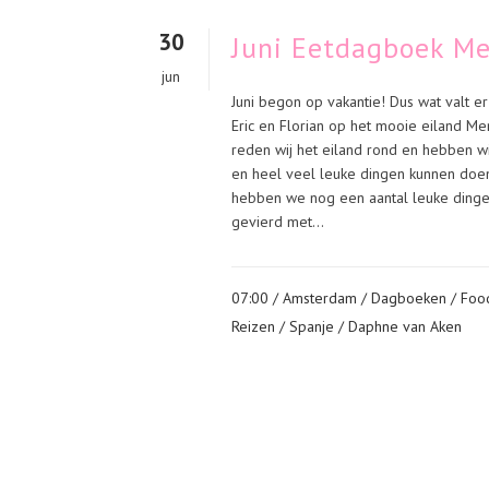
30
Juni Eetdagboek Men
jun
Juni begon op vakantie! Dus wat valt e
Eric en Florian op het mooie eiland Men
reden wij het eiland rond en hebben wi
en heel veel leuke dingen kunnen doe
hebben we nog een aantal leuke dingetj
gevierd met...
07:00 /
Amsterdam
/
Dagboeken
/
Food
Reizen
/
Spanje
/ Daphne van Aken