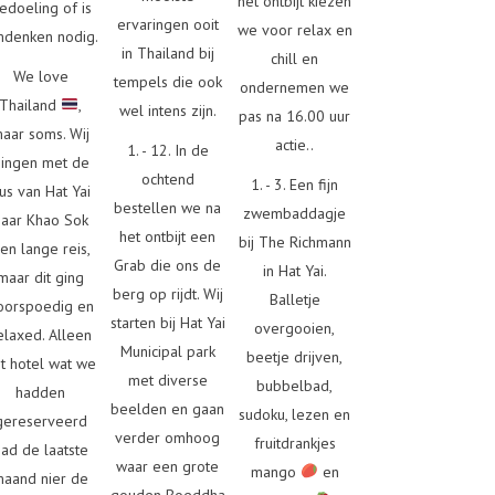
het ontbijt kiezen
edoeling of is
ervaringen ooit
we voor relax en
denken nodig.
in Thailand bij
chill en
We love
tempels die ook
ondernemen we
Thailand
,
wel intens zijn.
pas na 16.00 uur
aar soms. Wij
actie..
1. - 12. In de
ingen met de
ochtend
1. - 3. Een fijn
us van Hat Yai
bestellen we na
zwembaddagje
naar Khao Sok
het ontbijt een
bij The Richmann
en lange reis,
Grab die ons de
in Hat Yai.
maar dit ging
berg op rijdt. Wij
Balletje
oorspoedig en
starten bij Hat Yai
overgooien,
elaxed. Alleen
Municipal park
beetje drijven,
t hotel wat we
met diverse
bubbelbad,
hadden
beelden en gaan
sudoku, lezen en
gereserveerd
verder omhoog
fruitdrankjes
had de laatste
waar een grote
mango
en
maand nier de
gouden Boeddha