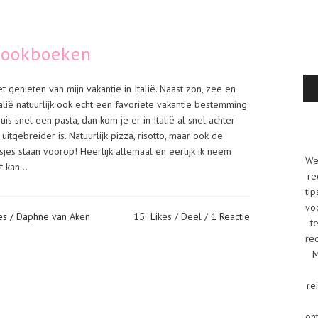
kookboeken
 genieten van mijn vakantie in Italië. Naast zon, zee en
alië natuurlijk ook echt een favoriete vakantie bestemming
is snel een pasta, dan kom je er in Italië al snel achter
uitgebreider is. Natuurlijk pizza, risotto, maar ook de
jes staan voorop! Heerlijk allemaal en eerlijk ik neem
We
 kan...
re
tip
vo
es
/ Daphne van Aken
15
Likes
Deel
1 Reactie
t
re
M
re
on