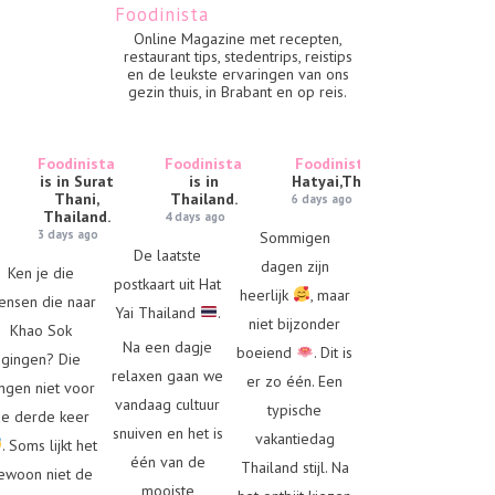
Foodinista
Online Magazine met recepten,
restaurant tips, stedentrips, reistips
en de leukste ervaringen van ons
gezin thuis, in Brabant en op reis.
Foodinista
Foodinista
Foodinista
is in
is in Surat
is in
Hatyai,Thailand.
Thani,
Thailand.
6 days ago
Thailand.
4 days ago
3 days ago
Sommigen
De laatste
dagen zijn
Ken je die
postkaart uit Hat
heerlijk
, maar
ensen die naar
Yai Thailand
.
niet bijzonder
Khao Sok
Na een dagje
boeiend
. Dit is
gingen? Die
relaxen gaan we
er zo één. Een
ngen niet voor
vandaag cultuur
typische
e derde keer
snuiven en het is
vakantiedag
. Soms lijkt het
één van de
Thailand stijl. Na
ewoon niet de
mooiste