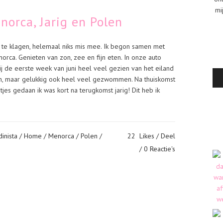
mi
orca, Jarig en Polen
r te klagen, helemaal niks mis mee. Ik begon samen met
orca. Genieten van zon, zee en fijn eten. In onze auto
j de eerste week van juni heel veel gezien van het eiland
n, maar gelukkig ook heel veel gezwommen. Na thuiskomst
es gedaan ik was kort na terugkomst jarig! Dit heb ik
inista
/
Home
/
Menorca
/
Polen
/
22
Likes
Deel
0 Reactie's