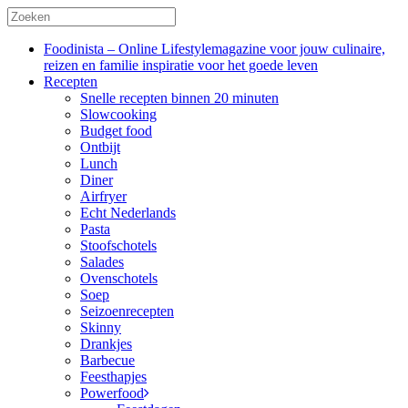
Foodinista – Online Lifestylemagazine voor jouw culinaire,
reizen en familie inspiratie voor het goede leven
Recepten
Snelle recepten binnen 20 minuten
Slowcooking
Budget food
Ontbijt
Lunch
Diner
Airfryer
Echt Nederlands
Pasta
Stoofschotels
Salades
Ovenschotels
Soep
Seizoenrecepten
Skinny
Drankjes
Barbecue
Feesthapjes
Powerfood