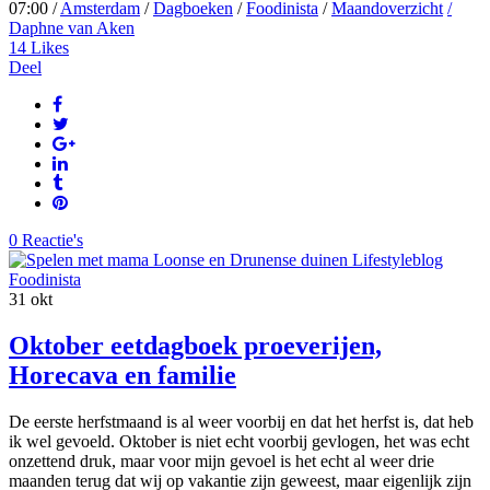
07:00 /
Amsterdam
/
Dagboeken
/
Foodinista
/
Maandoverzicht
/
Daphne van Aken
14
Likes
Deel
0 Reactie's
31
okt
Oktober eetdagboek proeverijen,
Horecava en familie
De eerste herfstmaand is al weer voorbij en dat het herfst is, dat heb
ik wel gevoeld. Oktober is niet echt voorbij gevlogen, het was echt
onzettend druk, maar voor mijn gevoel is het echt al weer drie
maanden terug dat wij op vakantie zijn geweest, maar eigenlijk zijn