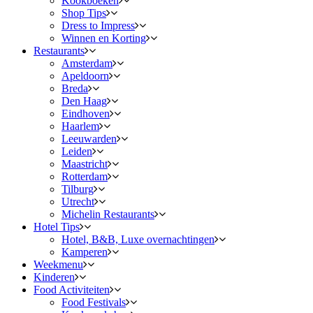
Kookboeken
Shop Tips
Dress to Impress
Winnen en Korting
Restaurants
Amsterdam
Apeldoorn
Breda
Den Haag
Eindhoven
Haarlem
Leeuwarden
Leiden
Maastricht
Rotterdam
Tilburg
Utrecht
Michelin Restaurants
Hotel Tips
Hotel, B&B, Luxe overnachtingen
Kamperen
Weekmenu
Kinderen
Food Activiteiten
Food Festivals