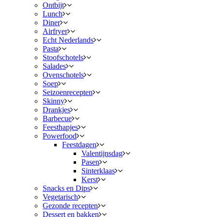
Ontbijt
Lunch
Diner
Airfryer
Echt Nederlands
Pasta
Stoofschotels
Salades
Ovenschotels
Soep
Seizoenrecepten
Skinny
Drankjes
Barbecue
Feesthapjes
Powerfood
Feestdagen
Valentijnsdag
Pasen
Sinterklaas
Kerst
Snacks en Dips
Vegetarisch
Gezonde recepten
Dessert en bakken