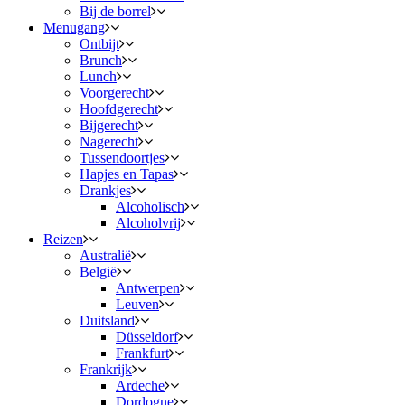
Bij de borrel
Menugang
Ontbijt
Brunch
Lunch
Voorgerecht
Hoofdgerecht
Bijgerecht
Nagerecht
Tussendoortjes
Hapjes en Tapas
Drankjes
Alcoholisch
Alcoholvrij
Reizen
Australië
België
Antwerpen
Leuven
Duitsland
Düsseldorf
Frankfurt
Frankrijk
Ardeche
Dordogne