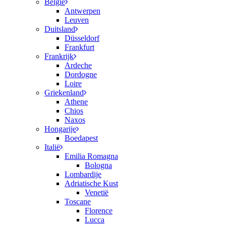
België
Antwerpen
Leuven
Duitsland
Düsseldorf
Frankfurt
Frankrijk
Ardeche
Dordogne
Loire
Griekenland
Athene
Chios
Naxos
Hongarije
Boedapest
Italië
Emilia Romagna
Bologna
Lombardije
Adriatische Kust
Venetië
Toscane
Florence
Lucca