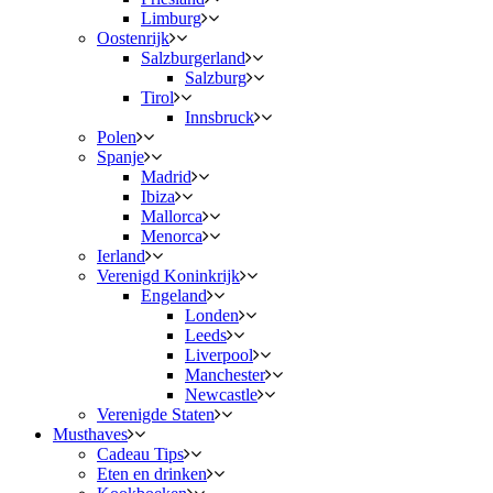
Limburg
Oostenrijk
Salzburgerland
Salzburg
Tirol
Innsbruck
Polen
Spanje
Madrid
Ibiza
Mallorca
Menorca
Ierland
Verenigd Koninkrijk
Engeland
Londen
Leeds
Liverpool
Manchester
Newcastle
Verenigde Staten
Musthaves
Cadeau Tips
Eten en drinken