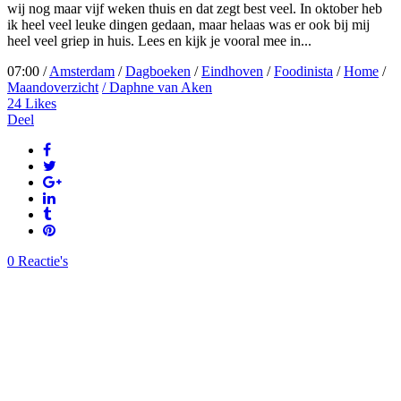
wij nog maar vijf weken thuis en dat zegt best veel. In oktober heb
ik heel veel leuke dingen gedaan, maar helaas was er ook bij mij
heel veel griep in huis. Lees en kijk je vooral mee in...
07:00 /
Amsterdam
/
Dagboeken
/
Eindhoven
/
Foodinista
/
Home
/
Maandoverzicht
/ Daphne van Aken
24
Likes
Deel
0 Reactie's