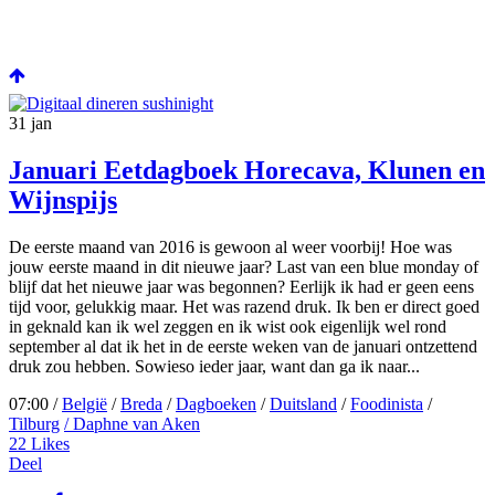
31
jan
Januari Eetdagboek Horecava, Klunen en
Wijnspijs
De eerste maand van 2016 is gewoon al weer voorbij! Hoe was
jouw eerste maand in dit nieuwe jaar? Last van een blue monday of
blijf dat het nieuwe jaar was begonnen? Eerlijk ik had er geen eens
tijd voor, gelukkig maar. Het was razend druk. Ik ben er direct goed
in geknald kan ik wel zeggen en ik wist ook eigenlijk wel rond
september al dat ik het in de eerste weken van de januari ontzettend
druk zou hebben. Sowieso ieder jaar, want dan ga ik naar...
07:00 /
België
/
Breda
/
Dagboeken
/
Duitsland
/
Foodinista
/
Tilburg
/ Daphne van Aken
22
Likes
Deel