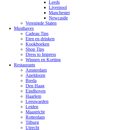
Leeds
Liverpool
Manchester
Newcastle
Verenigde Staten
Musthaves
Cadeau Tips
Eten en drinken
Kookboeken
Shop Tips
Dress to Impress
Winnen en Korting
Restaurants
Amsterdam
Apeldoorn
Breda
Den Haag
Eindhoven
Haarlem
Leeuwarden
Leiden
Maastricht
Rotterdam
Tilburg
Utrecht