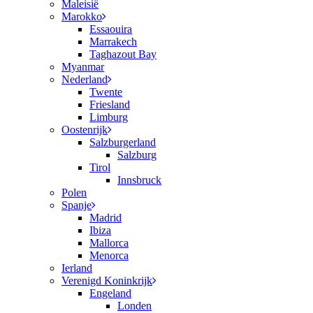
Maleisië
Marokko
Essaouira
Marrakech
Taghazout Bay
Myanmar
Nederland
Twente
Friesland
Limburg
Oostenrijk
Salzburgerland
Salzburg
Tirol
Innsbruck
Polen
Spanje
Madrid
Ibiza
Mallorca
Menorca
Ierland
Verenigd Koninkrijk
Engeland
Londen