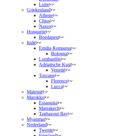
Loire
Griekenland
Athene
Chios
Naxos
Hongarije
Boedapest
Italië
Emilia Romagna
Bologna
Lombardije
Adriatische Kust
Venetië
Toscane
Florence
Lucca
Maleisië
Marokko
Essaouira
Marrakech
Taghazout Bay
Myanmar
Nederland
Twente
Friesland