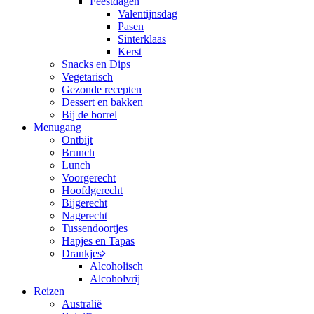
Feestdagen
Valentijnsdag
Pasen
Sinterklaas
Kerst
Snacks en Dips
Vegetarisch
Gezonde recepten
Dessert en bakken
Bij de borrel
Menugang
Ontbijt
Brunch
Lunch
Voorgerecht
Hoofdgerecht
Bijgerecht
Nagerecht
Tussendoortjes
Hapjes en Tapas
Drankjes
Alcoholisch
Alcoholvrij
Reizen
Australië