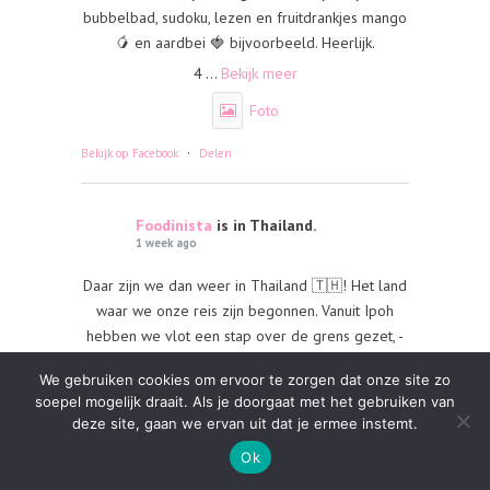
bubbelbad, sudoku, lezen en fruitdrankjes mango
🥭 en aardbei 🍓 bijvoorbeeld. Heerlijk.
4
...
Bekijk meer
Foto
·
Bekijk op Facebook
Delen
Foodinista
is in Thailand.
1 week ago
Daar zijn we dan weer in Thailand 🇹🇭! Het land
waar we onze reis zijn begonnen. Vanuit Ipoh
hebben we vlot een stap over de grens gezet, -
letterlijk -. Gelukkig voel ik en wij eigenlijk ons
We gebruiken cookies om ervoor te zorgen dat onze site zo
veel beter. De luchtvochtigheid en het klimaat
soepel mogelijk draait. Als je doorgaat met het gebruiken van
plus ritme van de reisdag was waarschijnlijk niet
deze site, gaan we ervan uit dat je ermee instemt.
fijn. Ook heb ik nog wat slaap ingehaald en wij
Ok
eigenlijk allemaal - hoe? - deze dag was heel
relaxed.