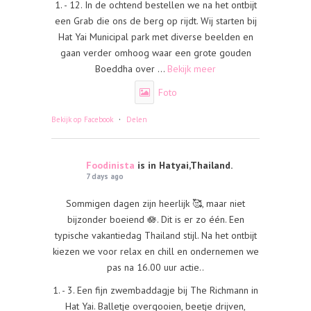
1. - 12. In de ochtend bestellen we na het ontbijt
een Grab die ons de berg op rijdt. Wij starten bij
Hat Yai Municipal park met diverse beelden en
gaan verder omhoog waar een grote gouden
Boeddha over
...
Bekijk meer
Foto
·
Bekijk op Facebook
Delen
Foodinista
is in Hatyai,Thailand.
7 days ago
Sommigen dagen zijn heerlijk 🥰, maar niet
bijzonder boeiend 🪷. Dit is er zo één. Een
typische vakantiedag Thailand stijl. Na het ontbijt
kiezen we voor relax en chill en ondernemen we
pas na 16.00 uur actie..
1. - 3. Een fijn zwembaddagje bij The Richmann in
Hat Yai. Balletje overgooien, beetje drijven,