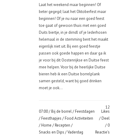
Laat het weekend maar beginnen! Of
beter gegegd; laat het Oktoberfest maar
beginnen! Of je nu naar een goed feest
toe gaat of gewoon thuis met een goed
Duits biertje, in je dirndl of je lederhosen
helemaal in de stemming bent het maakt
eigenlijk niet uit. Bij een goed feestje
passen ook goede happen en daar ga ik
je voor bij dit Oostenrijkse en Duitse feest
mee helpen. Voor bij de heerlijke Duitse
bieren heb ik een Duitse borrelplank
samen gesteld, want bij goed drinken
moet je ook...
12
07:00 /
Bij de borrel
/
Feestdagen
Likes
/
Feesthapjes
/
Food Activiteiten
Deel
/
Home
/
Recepten
/
0
Snacks en Dips
/
Vaderdag
Reactie's