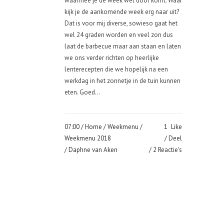
waarmee je de week wel door komt. Waar
kijk je de aankomende week erg naar uit?
Dat is voor mij diverse, sowieso gaat het
wel 24 graden worden en veel zon dus
laat de barbecue maar aan staan en laten
we ons verder richten op heerlijke
lenterecepten die we hopelijk na een
werkdag in het zonnetje in de tuin kunnen
eten. Goed...
07:00 /
Home
/
Weekmenu
/
1
Like
Weekmenu 2018
Deel
/ Daphne van Aken
2 Reactie's