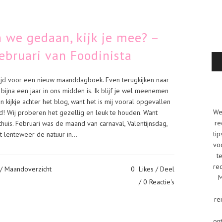
 we gedaan, kijk je mee? –
ebruari van Foodinista
ijd voor een nieuw maanddagboek. Even terugkijken naar
ijna een jaar in ons midden is. Ik blijf je wel meenemen
kijkje achter het blog, want het is mij vooral opgevallen
We
d! Wij proberen het gezellig en leuk te houden. Want
re
thuis. Februari was de maand van carnaval, Valentijnsdag,
tip
 lenteweer de natuur in...
vo
t
re
/
Maandoverzicht
0
Likes
Deel
M
0 Reactie's
re
on