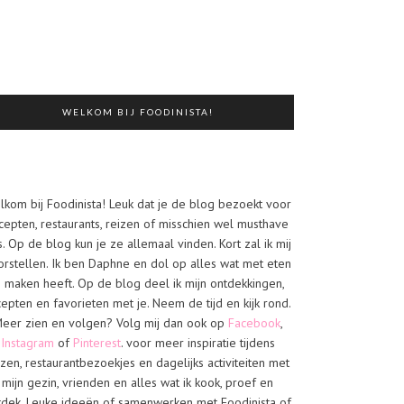
WELKOM BIJ FOODINISTA!
lkom bij Foodinista! Leuk dat je de blog bezoekt voor
cepten, restaurants, reizen of misschien wel musthave
s. Op de blog kun je ze allemaal vinden. Kort zal ik mij
orstellen. Ik ben Daphne en dol op alles wat met eten
e maken heeft. Op de blog deel ik mijn ontdekkingen,
cepten en favorieten met je. Neem de tijd en kijk rond.
eer zien en volgen? Volg mij dan ook op
Facebook
,
Instagram
of
Pinterest
. voor meer inspiratie tijdens
izen, restaurantbezoekjes en dagelijks activiteiten met
mijn gezin, vrienden en alles wat ik kook, proef en
tdek. Leuke ideeën of samenwerken met Foodinista of