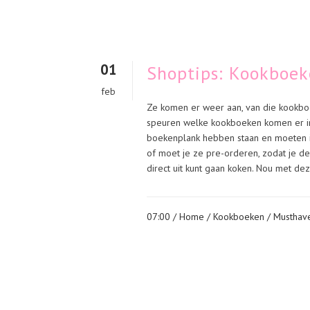
01
Shoptips: Kookboek
feb
Ze komen er weer aan, van die kookboe
speuren welke kookboeken komen er in
boekenplank hebben staan en moeten in
of moet je ze pre-orderen, zodat je de
direct uit kunt gaan koken. Nou met de
07:00 /
Home
/
Kookboeken
/
Musthav