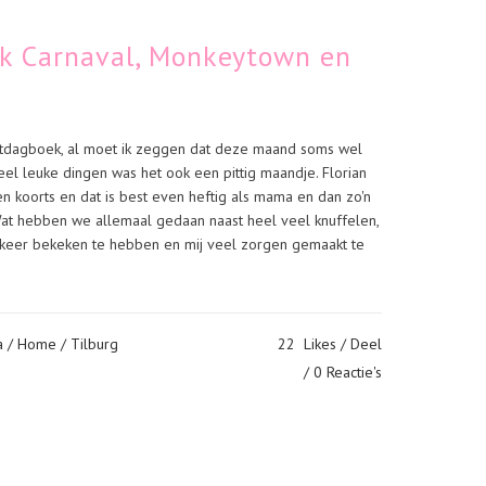
k Carnaval, Monkeytown en
 eetdagboek, al moet ik zeggen dat deze maand soms wel
eel leuke dingen was het ook een pittig maandje. Florian
n koorts en dat is best even heftig als mama en dan zo'n
 Wat hebben we allemaal gedaan naast heel veel knuffelen,
l keer bekeken te hebben en mij veel zorgen gemaakt te
a
/
Home
/
Tilburg
22
Likes
Deel
0 Reactie's