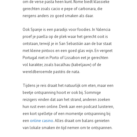
om de verse pasta heen kunt. Rome biedt klassieke
gerechten zoals cacio e pepe of carbonara, die
nergens anders zo goed smaken als daar.
Ook Spanje is een paradijs voor foodies. In Valencia
proef je paella op de plek waar het gerecht ooit is
ontstaan, terwijl je in San Sebastián aan de bar staat
met kleine pintxos en een goed glas wijn. En vergeet
Portugal niet in Porto of Lissabon eet je gerechten
vol karakter, zoals bacalhau (kabeljauw) of de
wereldberoemde pastéis de nata.
Tijdens je reis draait het natuurlijk om eten, maar een
beetje ontspanning hoort er ook bij. Sommige
reizigers vinden dat aan het strand, anderen zoeken
hun rust even online. Denk aan een podcast luisteren,
een kort spelletje of een momentje ontspanning bij
een
online casino
. Alles draait om balans genieten
van lokale smaken én tijd nemen om te ontspannen.