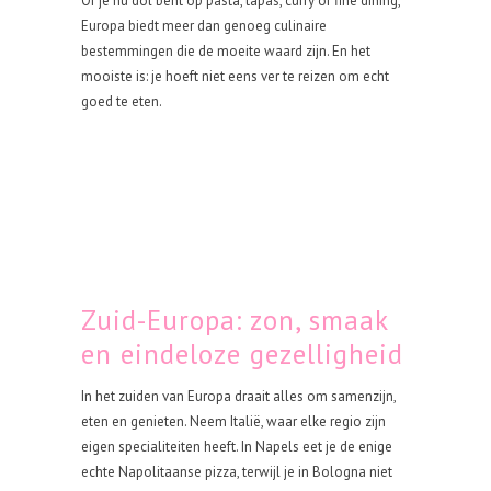
Of je nu dol bent op pasta, tapas, curry of fine dining,
Europa biedt meer dan genoeg culinaire
bestemmingen die de moeite waard zijn. En het
mooiste is: je hoeft niet eens ver te reizen om echt
goed te eten.
Zuid-Europa: zon, smaak
en eindeloze gezelligheid
In het zuiden van Europa draait alles om samenzijn,
eten en genieten. Neem Italië, waar elke regio zijn
eigen specialiteiten heeft. In Napels eet je de enige
echte Napolitaanse pizza, terwijl je in Bologna niet