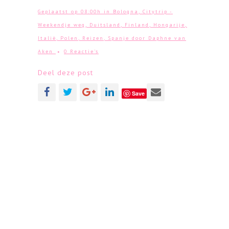
Geplaatst op 08:00h
in
Bologna
,
Citytrip -
Weekendje weg
,
Duitsland
,
Finland
,
Hongarije
,
Italië
,
Polen
,
Reizen
,
Spanje
door
Daphne van
Aken
0 Reactie's
Deel deze post
Save