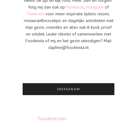
Neem de tijd en kijk rond. Meer zien en volgen?
Volg mij dan ook op
Facebook
,
Instagram
of
Pinterest
. voor meer inspiratie tijdens reizen,
restaurantbezoekjes en dagelijks activiteiten met
mijn gezin, vrienden en alles wat ik kook, proef
en ontdek. Leuke ideeën of samenwerken met
Foodinista of mij en het gezin uitnodigen? Mail:
daphne@foodinista.nl
INSTAGRAM
foodinistanl