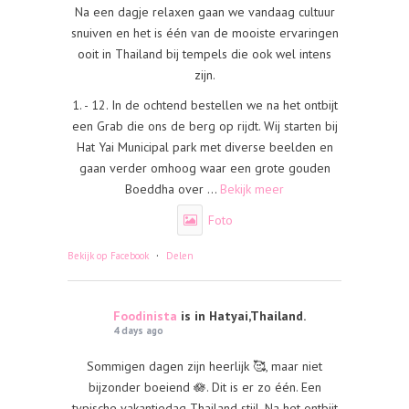
Na een dagje relaxen gaan we vandaag cultuur
snuiven en het is één van de mooiste ervaringen
ooit in Thailand bij tempels die ook wel intens
zijn.
1. - 12. In de ochtend bestellen we na het ontbijt
een Grab die ons de berg op rijdt. Wij starten bij
Hat Yai Municipal park met diverse beelden en
gaan verder omhoog waar een grote gouden
Boeddha over
...
Bekijk meer
Foto
·
Bekijk op Facebook
Delen
Foodinista
is in Hatyai,Thailand.
4 days ago
Sommigen dagen zijn heerlijk 🥰, maar niet
bijzonder boeiend 🪷. Dit is er zo één. Een
typische vakantiedag Thailand stijl. Na het ontbijt