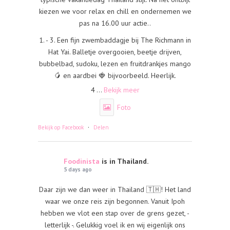
kiezen we voor relax en chill en ondernemen we
pas na 16.00 uur actie..
1. - 3. Een fijn zwembaddagje bij The Richmann in
Hat Yai. Balletje overgooien, beetje drijven,
bubbelbad, sudoku, lezen en fruitdrankjes mango
🥭 en aardbei 🍓 bijvoorbeeld. Heerlijk.
4
...
Bekijk meer
Foto
·
Bekijk op Facebook
Delen
Foodinista
is in Thailand.
5 days ago
Daar zijn we dan weer in Thailand 🇹🇭! Het land
waar we onze reis zijn begonnen. Vanuit Ipoh
hebben we vlot een stap over de grens gezet, -
letterlijk -. Gelukkig voel ik en wij eigenlijk ons