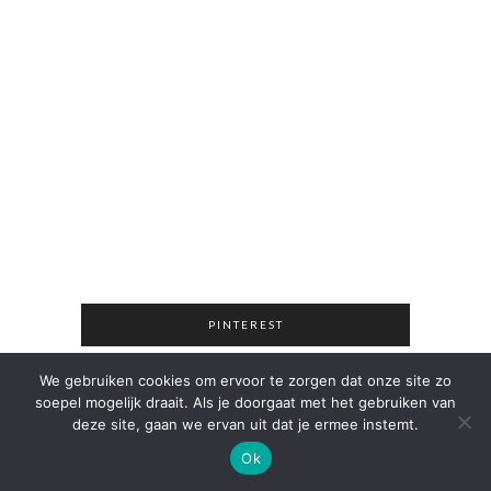
PINTEREST
We gebruiken cookies om ervoor te zorgen dat onze site zo
soepel mogelijk draait. Als je doorgaat met het gebruiken van
<
deze site, gaan we ervan uit dat je ermee instemt.
Ok
RONDZOEKEN OP DE BLOG