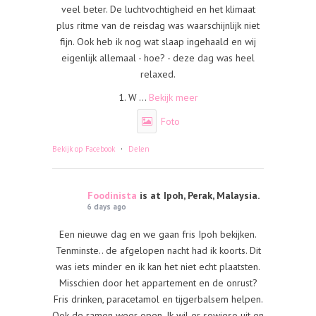
veel beter. De luchtvochtigheid en het klimaat
plus ritme van de reisdag was waarschijnlijk niet
fijn. Ook heb ik nog wat slaap ingehaald en wij
eigenlijk allemaal - hoe? - deze dag was heel
relaxed.
1. W
...
Bekijk meer
Foto
·
Bekijk op Facebook
Delen
Foodinista
is at Ipoh, Perak, Malaysia.
6 days ago
Een nieuwe dag en we gaan fris Ipoh bekijken.
Tenminste.. de afgelopen nacht had ik koorts. Dit
was iets minder en ik kan het niet echt plaatsten.
Misschien door het appartement en de onrust?
Fris drinken, paracetamol en tijgerbalsem helpen.
Ook de ramen weer open. Ik wil er sowieso uit en