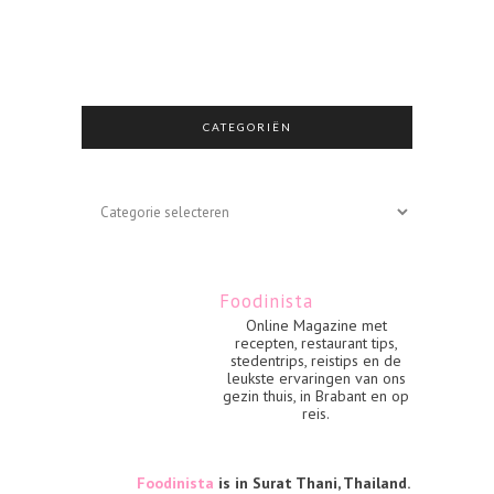
CATEGORIËN
Categoriën
Foodinista
Online Magazine met
recepten, restaurant tips,
stedentrips, reistips en de
leukste ervaringen van ons
gezin thuis, in Brabant en op
reis.
Foodinista
is in Surat Thani, Thailand.