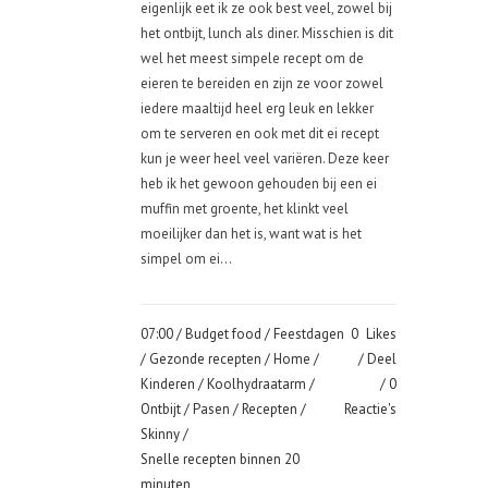
eigenlijk eet ik ze ook best veel, zowel bij
het ontbijt, lunch als diner. Misschien is dit
wel het meest simpele recept om de
eieren te bereiden en zijn ze voor zowel
iedere maaltijd heel erg leuk en lekker
om te serveren en ook met dit ei recept
kun je weer heel veel variëren. Deze keer
heb ik het gewoon gehouden bij een ei
muffin met groente, het klinkt veel
moeilijker dan het is, want wat is het
simpel om ei...
07:00 /
Budget food
/
Feestdagen
0
Likes
/
Gezonde recepten
/
Home
/
Deel
Kinderen
/
Koolhydraatarm
/
0
Ontbijt
/
Pasen
/
Recepten
/
Reactie's
Skinny
/
Snelle recepten binnen 20
minuten