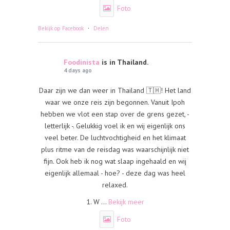
Foto
·
Bekijk op Facebook
Delen
Foodinista
is in Thailand.
4 days ago
Daar zijn we dan weer in Thailand 🇹🇭! Het land
waar we onze reis zijn begonnen. Vanuit Ipoh
hebben we vlot een stap over de grens gezet, -
letterlijk -. Gelukkig voel ik en wij eigenlijk ons
veel beter. De luchtvochtigheid en het klimaat
plus ritme van de reisdag was waarschijnlijk niet
fijn. Ook heb ik nog wat slaap ingehaald en wij
eigenlijk allemaal - hoe? - deze dag was heel
relaxed.
1. W
...
Bekijk meer
Foto