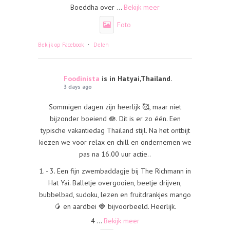
Boeddha over
...
Bekijk meer
Foto
·
Bekijk op Facebook
Delen
Foodinista
is in Hatyai,Thailand.
3 days ago
Sommigen dagen zijn heerlijk 🥰, maar niet
bijzonder boeiend 🪷. Dit is er zo één. Een
typische vakantiedag Thailand stijl. Na het ontbijt
kiezen we voor relax en chill en ondernemen we
pas na 16.00 uur actie..
1. - 3. Een fijn zwembaddagje bij The Richmann in
Hat Yai. Balletje overgooien, beetje drijven,
bubbelbad, sudoku, lezen en fruitdrankjes mango
🥭 en aardbei 🍓 bijvoorbeeld. Heerlijk.
4
...
Bekijk meer