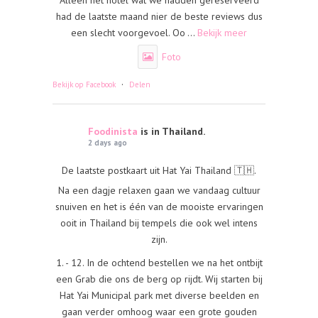
Alleen het hotel wat we hadden gereserveerd
had de laatste maand nier de beste reviews dus
een slecht voorgevoel. Oo
...
Bekijk meer
Foto
·
Bekijk op Facebook
Delen
Foodinista
is in Thailand.
2 days ago
De laatste postkaart uit Hat Yai Thailand 🇹🇭.
Na een dagje relaxen gaan we vandaag cultuur
snuiven en het is één van de mooiste ervaringen
ooit in Thailand bij tempels die ook wel intens
zijn.
1. - 12. In de ochtend bestellen we na het ontbijt
een Grab die ons de berg op rijdt. Wij starten bij
Hat Yai Municipal park met diverse beelden en
gaan verder omhoog waar een grote gouden