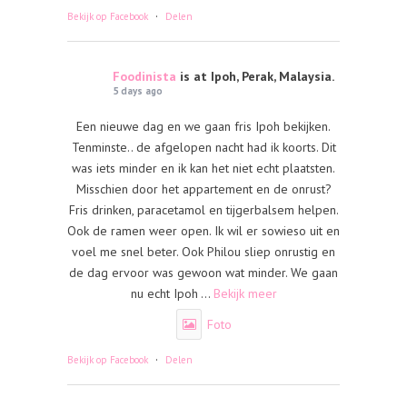
·
Bekijk op Facebook
Delen
Foodinista
is at Ipoh, Perak, Malaysia.
5 days ago
Een nieuwe dag en we gaan fris Ipoh bekijken.
Tenminste.. de afgelopen nacht had ik koorts. Dit
was iets minder en ik kan het niet echt plaatsten.
Misschien door het appartement en de onrust?
Fris drinken, paracetamol en tijgerbalsem helpen.
Ook de ramen weer open. Ik wil er sowieso uit en
voel me snel beter. Ook Philou sliep onrustig en
de dag ervoor was gewoon wat minder. We gaan
nu echt Ipoh
...
Bekijk meer
Foto
·
Bekijk op Facebook
Delen