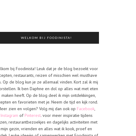
WELKOM BIJ FOODINISTA!
lkom bij Foodinista! Leuk dat je de blog bezoekt voor
cepten, restaurants, reizen of misschien wel musthave
s. Op de blog kun je ze allemaal vinden. Kort zal ik mij
orstellen. Ik ben Daphne en dol op alles wat met eten
e maken heeft. Op de blog deel ik mijn ontdekkingen,
cepten en favorieten met je. Neem de tijd en kijk rond.
eer zien en volgen? Volg mij dan ook op
Facebook
,
Instagram
of
Pinterest
. voor meer inspiratie tijdens
izen, restaurantbezoekjes en dagelijks activiteiten met
mijn gezin, vrienden en alles wat ik kook, proef en
tdek. Leuke ideeën of samenwerken met Foodinista of