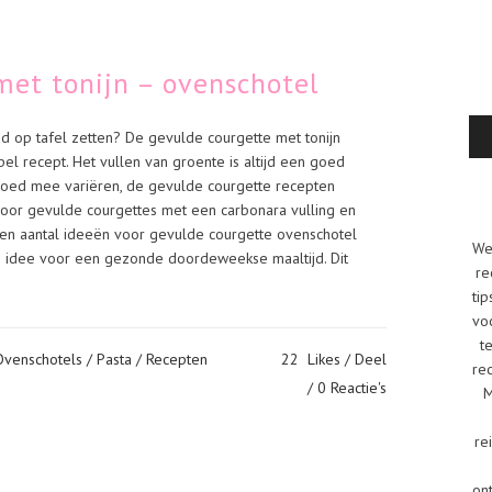
met tonijn – ovenschotel
d op tafel zetten? De gevulde courgette met tonijn
pel recept. Het vullen van groente is altijd een goed
goed mee variëren, de gevulde courgette recepten
voor gevulde courgettes met een carbonara vulling en
 een aantal ideeën voor gevulde courgette ovenschotel
We
en idee voor een gezonde doordeweekse maaltijd. Dit
re
tip
vo
t
Ovenschotels
/
Pasta
/
Recepten
22
Likes
Deel
re
0 Reactie's
M
re
on