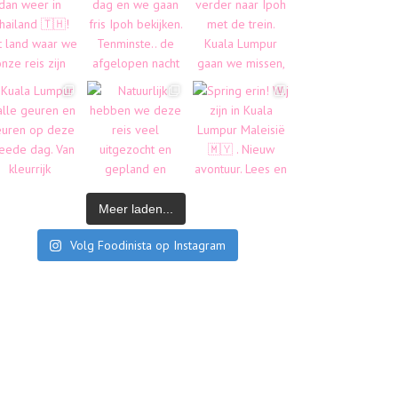
Meer laden...
Volg Foodinista op Instagram