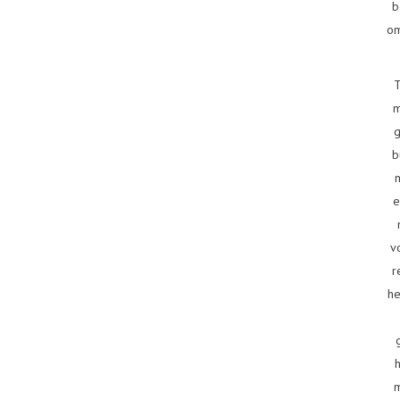
b
om
T
m
g
b
e
v
r
he