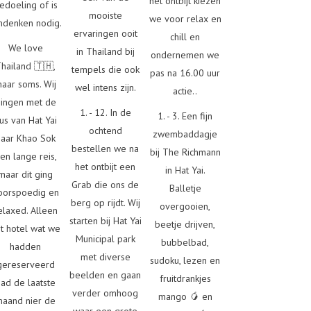
het ontbijt kiezen
edoeling of is
mooiste
we voor relax en
denken nodig.
ervaringen ooit
chill en
We love
in Thailand bij
ondernemen we
hailand 🇹🇭,
tempels die ook
pas na 16.00 uur
aar soms. Wij
wel intens zijn.
actie..
ingen met de
1. - 12. In de
1. - 3. Een fijn
us van Hat Yai
ochtend
zwembaddagje
naar Khao Sok
bestellen we na
bij The Richmann
en lange reis,
het ontbijt een
in Hat Yai.
maar dit ging
Grab die ons de
Balletje
oorspoedig en
berg op rijdt. Wij
overgooien,
elaxed. Alleen
starten bij Hat Yai
beetje drijven,
t hotel wat we
Municipal park
bubbelbad,
hadden
met diverse
sudoku, lezen en
gereserveerd
beelden en gaan
fruitdrankjes
had de laatste
verder omhoog
mango 🥭 en
maand nier de
waar een grote