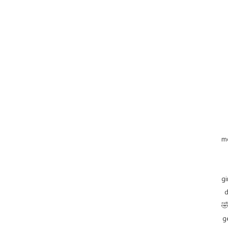
m
gi
d
🤣
g