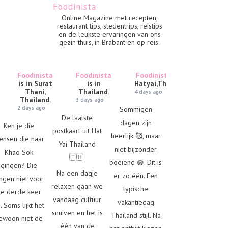
Foodinista
Online Magazine met recepten,
restaurant tips, stedentrips, reistips
en de leukste ervaringen van ons
gezin thuis, in Brabant en op reis.
Foodinista
Foodinista
Foodinista
is in
is in Surat
is in
Hatyai,Thailand.
Thani,
Thailand.
4 days ago
Thailand.
3 days ago
2 days ago
Sommigen
De laatste
dagen zijn
Ken je die
postkaart uit Hat
heerlijk 🥰, maar
ensen die naar
Yai Thailand
niet bijzonder
Khao Sok
🇹🇭.
boeiend 🪷. Dit is
gingen? Die
Na een dagje
er zo één. Een
ngen niet voor
relaxen gaan we
typische
e derde keer
vandaag cultuur
vakantiedag
. Soms lijkt het
snuiven en het is
Thailand stijl. Na
ewoon niet de
één van de