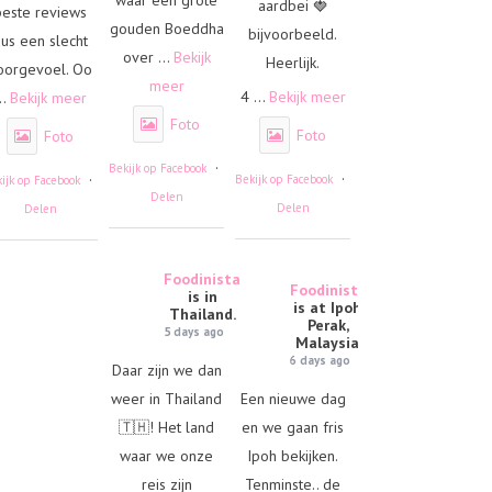
aardbei 🍓
beste reviews
gouden Boeddha
bijvoorbeeld.
us een slecht
over
...
Bekijk
Heerlijk.
oorgevoel. Oo
meer
4
...
Bekijk meer
..
Bekijk meer
Foto
Foto
Foto
·
Bekijk op Facebook
·
·
Bekijk op Facebook
ijk op Facebook
Delen
Delen
Delen
Foodinista
Foodinista
is in
is at Ipoh,
Thailand.
Perak,
5 days ago
Malaysia.
6 days ago
Daar zijn we dan
weer in Thailand
Een nieuwe dag
🇹🇭! Het land
en we gaan fris
waar we onze
Ipoh bekijken.
reis zijn
Tenminste.. de