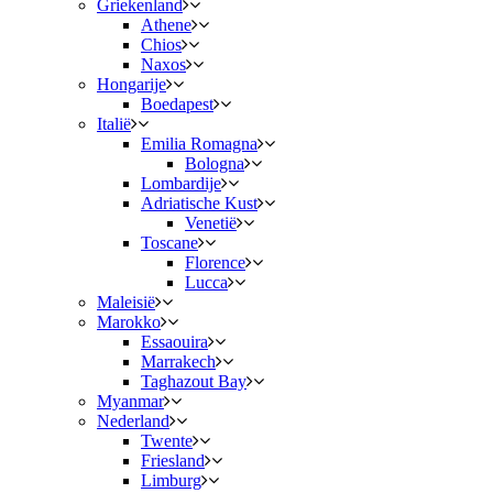
Griekenland
Athene
Chios
Naxos
Hongarije
Boedapest
Italië
Emilia Romagna
Bologna
Lombardije
Adriatische Kust
Venetië
Toscane
Florence
Lucca
Maleisië
Marokko
Essaouira
Marrakech
Taghazout Bay
Myanmar
Nederland
Twente
Friesland
Limburg