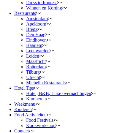
Dress to Impress
Winnen en Korting
Restaurants
Amsterdam
Apeldoorn
Breda
Den Haag
Eindhoven
Haarlem
Leeuwarden
Leiden
Maastricht
Rotterdam
Tilburg
Utrecht
Michelin Restaurants
Hotel Tips
Hotel, B&B, Luxe overnachtingen
Kamperen
Weekmenu
Kinderen
Food Activiteiten
Food Festivals
Kookworkshop
Contact