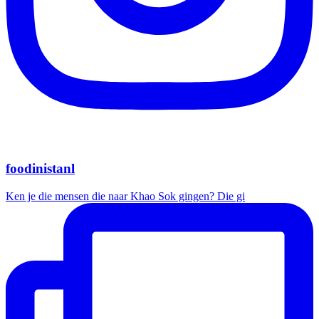
foodinistanl
Ken je die mensen die naar Khao Sok gingen? Die gi