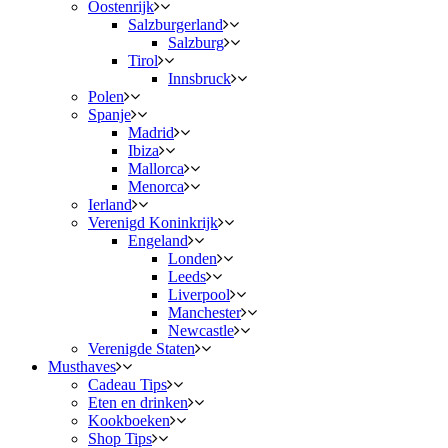
Oostenrijk
Salzburgerland
Salzburg
Tirol
Innsbruck
Polen
Spanje
Madrid
Ibiza
Mallorca
Menorca
Ierland
Verenigd Koninkrijk
Engeland
Londen
Leeds
Liverpool
Manchester
Newcastle
Verenigde Staten
Musthaves
Cadeau Tips
Eten en drinken
Kookboeken
Shop Tips