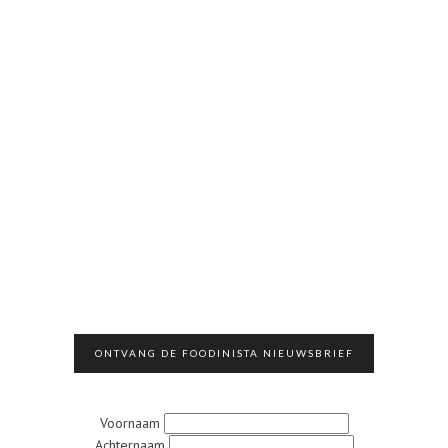
ONTVANG DE FOODINISTA NIEUWSBRIEF
Voornaam
Achternaam