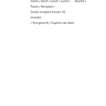
Home
/
Kerst
/
Lunch
/
Lunch
/
Reactie's
Pasen
/
Recepten
/
Snelle recepten binnen 20
minuten
/
Voorgerecht
/ Daphne van Aken