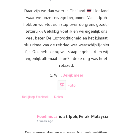
Daar zijn we dan weer in Thailand
! Het land
waar we onze reis zijn begonnen. Vanuit Ipoh
hebben we vlot een stap over de grens gezet, -
letterlijk -. Gelukkig voel ik en wij eigenlijk ons
veel beter. De luchtvochtigheid en het klimaat
plus ritme van de reisdag was waarschijnlijk niet
fijn. Ook heb ik nog wat slaap ingehaald en wij
eigenlijk allemaal - hoe? - deze dag was heel
relaxed.
1. W
...
Bekijk meer
Foto
·
Bekijk op Facebook
Delen
Foodinista
is at Ipoh, Perak, Malaysia.
1 week ago
Een nieuwe dag en we gaan fris Ipoh bekijken.