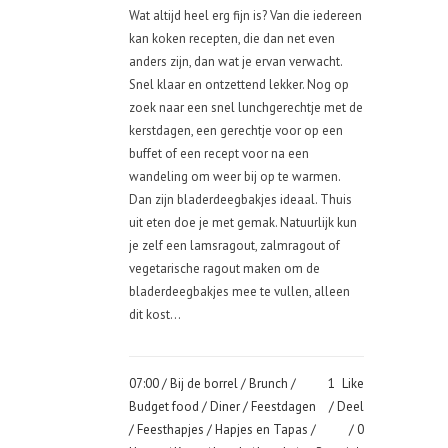
Wat altijd heel erg fijn is? Van die iedereen
kan koken recepten, die dan net even
anders zijn, dan wat je ervan verwacht.
Snel klaar en ontzettend lekker. Nog op
zoek naar een snel lunchgerechtje met de
kerstdagen, een gerechtje voor op een
buffet of een recept voor na een
wandeling om weer bij op te warmen.
Dan zijn bladerdeegbakjes ideaal. Thuis
uit eten doe je met gemak. Natuurlijk kun
je zelf een lamsragout, zalmragout of
vegetarische ragout maken om de
bladerdeegbakjes mee te vullen, alleen
dit kost...
07:00 /
Bij de borrel
/
Brunch
/
1
Like
Budget food
/
Diner
/
Feestdagen
Deel
/
Feesthapjes
/
Hapjes en Tapas
/
0