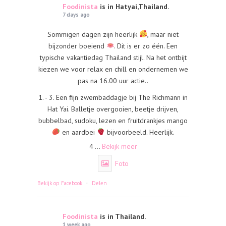
Foodinista
is in Hatyai,Thailand.
7 days ago
Sommigen dagen zijn heerlijk
, maar niet
bijzonder boeiend
. Dit is er zo één. Een
typische vakantiedag Thailand stijl. Na het ontbijt
kiezen we voor relax en chill en ondernemen we
pas na 16.00 uur actie..
1. - 3. Een fijn zwembaddagje bij The Richmann in
Hat Yai. Balletje overgooien, beetje drijven,
bubbelbad, sudoku, lezen en fruitdrankjes mango
en aardbei
bijvoorbeeld. Heerlijk.
4
...
Bekijk meer
Foto
·
Bekijk op Facebook
Delen
Foodinista
is in Thailand.
1 week ago