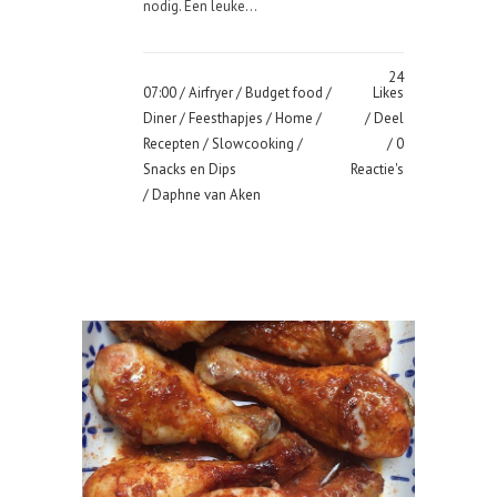
nodig. Een leuke...
24
07:00 /
Airfryer
/
Budget food
/
Likes
Diner
/
Feesthapjes
/
Home
/
Deel
Recepten
/
Slowcooking
/
0
Snacks en Dips
Reactie's
/ Daphne van Aken