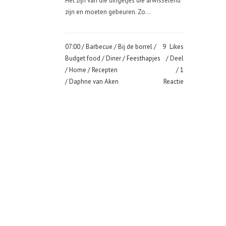
Het zijn van die dingetjes die afwisselend
zijn en moeten gebeuren. Zo...
07:00 /
Barbecue
/
Bij de borrel
/
9
Likes
Budget food
/
Diner
/
Feesthapjes
Deel
/
Home
/
Recepten
1
/ Daphne van Aken
Reactie