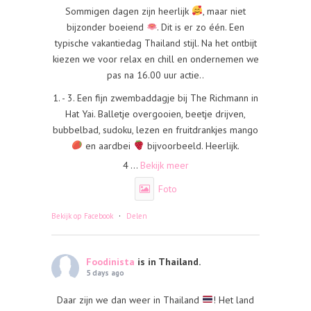
Sommigen dagen zijn heerlijk
, maar niet
bijzonder boeiend
. Dit is er zo één. Een
typische vakantiedag Thailand stijl. Na het ontbijt
kiezen we voor relax en chill en ondernemen we
pas na 16.00 uur actie..
1. - 3. Een fijn zwembaddagje bij The Richmann in
Hat Yai. Balletje overgooien, beetje drijven,
bubbelbad, sudoku, lezen en fruitdrankjes mango
en aardbei
bijvoorbeeld. Heerlijk.
4
...
Bekijk meer
Foto
·
Bekijk op Facebook
Delen
Foodinista
is in Thailand.
5 days ago
Daar zijn we dan weer in Thailand
! Het land