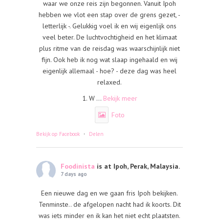
waar we onze reis zijn begonnen. Vanuit Ipoh
hebben we vlot een stap over de grens gezet, -
letterlijk -. Gelukkig voel ik en wij eigenlijk ons
veel beter. De luchtvochtigheid en het klimaat
plus ritme van de reisdag was waarschijnlijk niet
fijn. Ook heb ik nog wat slaap ingehaald en wij
eigenlijk allemaal - hoe? - deze dag was heel
relaxed.
1. W
...
Bekijk meer
Foto
·
Bekijk op Facebook
Delen
Foodinista
is at Ipoh, Perak, Malaysia.
7 days ago
Een nieuwe dag en we gaan fris Ipoh bekijken.
Tenminste.. de afgelopen nacht had ik koorts. Dit
was iets minder en ik kan het niet echt plaatsten.