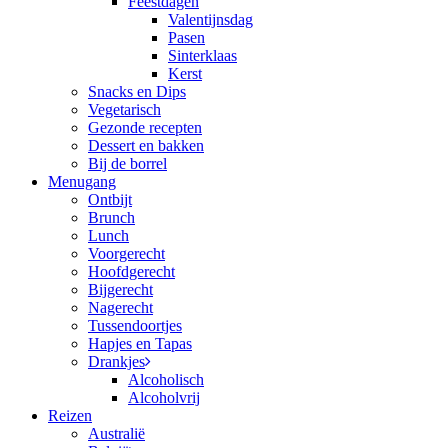
Feestdagen
Valentijnsdag
Pasen
Sinterklaas
Kerst
Snacks en Dips
Vegetarisch
Gezonde recepten
Dessert en bakken
Bij de borrel
Menugang
Ontbijt
Brunch
Lunch
Voorgerecht
Hoofdgerecht
Bijgerecht
Nagerecht
Tussendoortjes
Hapjes en Tapas
Drankjes
Alcoholisch
Alcoholvrij
Reizen
Australië