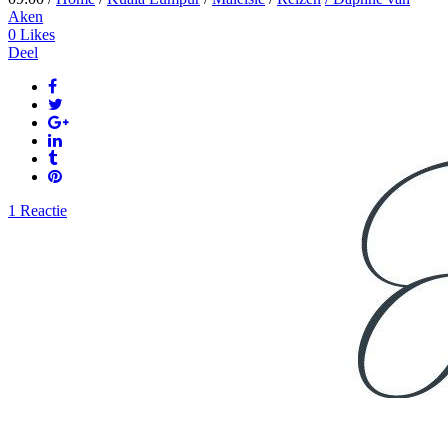
Aken
0
Likes
Deel
1 Reactie