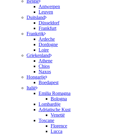
België
Antwerpen
Leuven
Duitsland
Düsseldorf
Frankfurt
Frankrijk
Ardeche
Dordogne
Loire
Griekenland
Athene
Chios
Naxos
Hongarije
Boedapest
Italië
Emilia Romagna
Bologna
Lombardije
Adriatische Kust
Venetië
Toscane
Florence
Lucca