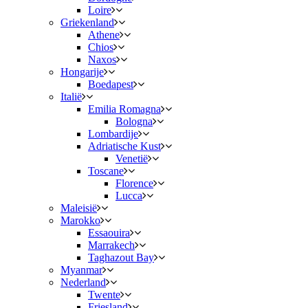
Loire
Griekenland
Athene
Chios
Naxos
Hongarije
Boedapest
Italië
Emilia Romagna
Bologna
Lombardije
Adriatische Kust
Venetië
Toscane
Florence
Lucca
Maleisië
Marokko
Essaouira
Marrakech
Taghazout Bay
Myanmar
Nederland
Twente
Friesland