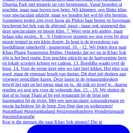
Ken je die mensen die naar Khao Sok gingen? Die gi