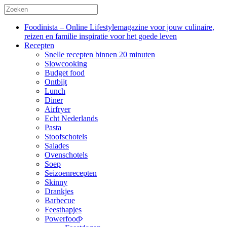
Foodinista – Online Lifestylemagazine voor jouw culinaire,
reizen en familie inspiratie voor het goede leven
Recepten
Snelle recepten binnen 20 minuten
Slowcooking
Budget food
Ontbijt
Lunch
Diner
Airfryer
Echt Nederlands
Pasta
Stoofschotels
Salades
Ovenschotels
Soep
Seizoenrecepten
Skinny
Drankjes
Barbecue
Feesthapjes
Powerfood