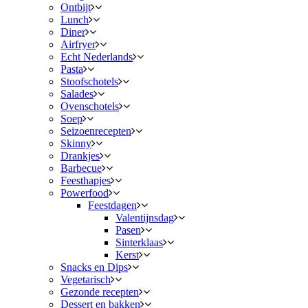
Ontbijt
Lunch
Diner
Airfryer
Echt Nederlands
Pasta
Stoofschotels
Salades
Ovenschotels
Soep
Seizoenrecepten
Skinny
Drankjes
Barbecue
Feesthapjes
Powerfood
Feestdagen
Valentijnsdag
Pasen
Sinterklaas
Kerst
Snacks en Dips
Vegetarisch
Gezonde recepten
Dessert en bakken