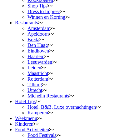
Kookboeken
Shop Tips
Dress to Impress
Winnen en Korting
Restaurants
Amsterdam
Apeldoorn
Breda
Den Haag
Eindhoven
Haarlem
Leeuwarden
Leiden
Maastricht
Rotterdam
Tilburg
Utrecht
Michelin Restaurants
Hotel Tips
Hotel, B&B, Luxe overnachtingen
Kamperen
Weekmenu
Kinderen
Food Activiteiten
Food Festivals