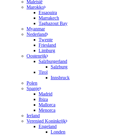
Maleisië
Marokko
Essaouira
Marrakech
Taghazout Bay
Myanmar
Nederland
Twente
Friesland
Limburg
Oostenrijk
Salzburgerland
Salzburg
Tirol
Innsbruck
Polen
Spanje
Madrid
Ibiza
Mallorca
Menorca
Ierland
Verenigd Koninkrijk
Engeland
Londen