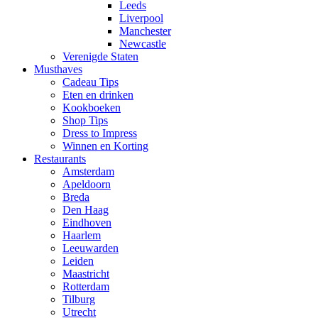
Leeds
Liverpool
Manchester
Newcastle
Verenigde Staten
Musthaves
Cadeau Tips
Eten en drinken
Kookboeken
Shop Tips
Dress to Impress
Winnen en Korting
Restaurants
Amsterdam
Apeldoorn
Breda
Den Haag
Eindhoven
Haarlem
Leeuwarden
Leiden
Maastricht
Rotterdam
Tilburg
Utrecht