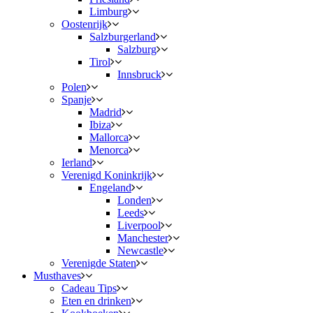
Limburg
Oostenrijk
Salzburgerland
Salzburg
Tirol
Innsbruck
Polen
Spanje
Madrid
Ibiza
Mallorca
Menorca
Ierland
Verenigd Koninkrijk
Engeland
Londen
Leeds
Liverpool
Manchester
Newcastle
Verenigde Staten
Musthaves
Cadeau Tips
Eten en drinken