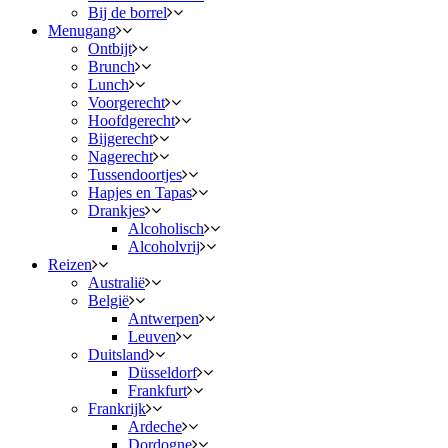
Bij de borrel
Menugang
Ontbijt
Brunch
Lunch
Voorgerecht
Hoofdgerecht
Bijgerecht
Nagerecht
Tussendoortjes
Hapjes en Tapas
Drankjes
Alcoholisch
Alcoholvrij
Reizen
Australië
België
Antwerpen
Leuven
Duitsland
Düsseldorf
Frankfurt
Frankrijk
Ardeche
Dordogne