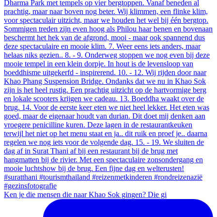
Ken je die mensen die naar Khao Sok gingen? Die gi