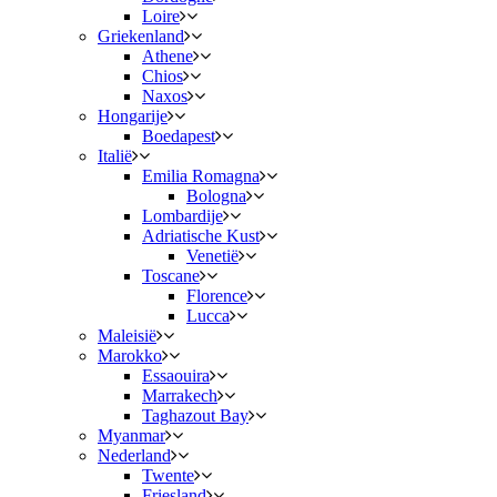
Loire
Griekenland
Athene
Chios
Naxos
Hongarije
Boedapest
Italië
Emilia Romagna
Bologna
Lombardije
Adriatische Kust
Venetië
Toscane
Florence
Lucca
Maleisië
Marokko
Essaouira
Marrakech
Taghazout Bay
Myanmar
Nederland
Twente
Friesland