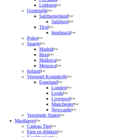
Limburg
Oostenrijk
Salzburgerland
Salzburg
Tirol
Innsbruck
Polen
Spanje
Madrid
Ibiza
Mallorca
Menorca
Ierland
Verenigd Koninkrijk
Engeland
Londen
Leeds
Liverpool
Manchester
Newcastle
Verenigde Staten
Musthaves
Cadeau Tips
Eten en drinken