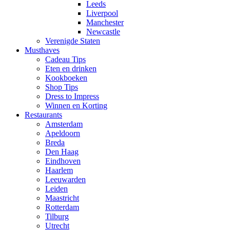
Leeds
Liverpool
Manchester
Newcastle
Verenigde Staten
Musthaves
Cadeau Tips
Eten en drinken
Kookboeken
Shop Tips
Dress to Impress
Winnen en Korting
Restaurants
Amsterdam
Apeldoorn
Breda
Den Haag
Eindhoven
Haarlem
Leeuwarden
Leiden
Maastricht
Rotterdam
Tilburg
Utrecht