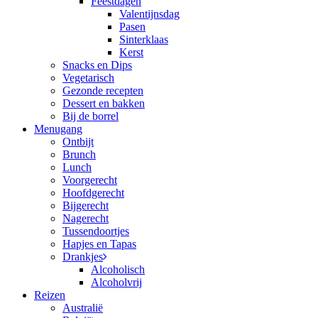
Feestdagen
Valentijnsdag
Pasen
Sinterklaas
Kerst
Snacks en Dips
Vegetarisch
Gezonde recepten
Dessert en bakken
Bij de borrel
Menugang
Ontbijt
Brunch
Lunch
Voorgerecht
Hoofdgerecht
Bijgerecht
Nagerecht
Tussendoortjes
Hapjes en Tapas
Drankjes
Alcoholisch
Alcoholvrij
Reizen
Australië