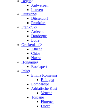
België
Antwerpen
Leuven
Duitsland
Düsseldorf
Frankfurt
Frankrijk
Ardeche
Dordogne
Loire
Griekenland
Athene
Chios
Naxos
Hongarije
Boedapest
Italië
Emilia Romagna
Bologna
Lombardije
Adriatische Kust
Venetië
Toscane
Florence
Lucca