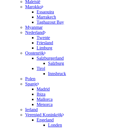
Maleisië
Marokko
Essaouira
Marrakech
Taghazout Bay
Myanmar
Nederland
Twente
Friesland
Limburg
Oostenrijk
Salzburgerland
Salzburg
Tirol
Innsbruck
Polen
Spanje
Madrid
Ibiza
Mallorca
Menorca
Ierland
Verenigd Koninkrijk
Engeland
Londen