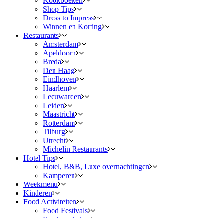
Kookboeken
Shop Tips
Dress to Impress
Winnen en Korting
Restaurants
Amsterdam
Apeldoorn
Breda
Den Haag
Eindhoven
Haarlem
Leeuwarden
Leiden
Maastricht
Rotterdam
Tilburg
Utrecht
Michelin Restaurants
Hotel Tips
Hotel, B&B, Luxe overnachtingen
Kamperen
Weekmenu
Kinderen
Food Activiteiten
Food Festivals