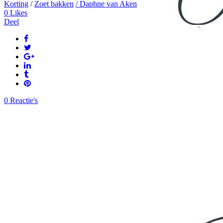
Korting
/
Zoet bakken
/ Daphne van Aken
0
Likes
Deel
0 Reactie's