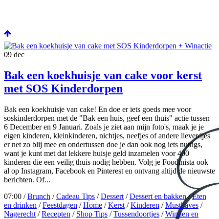
09
dec
Bak een koekhuisje van cake voor kerst
met SOS Kinderdorpen
Bak een koekhuisje van cake! En doe er iets goeds mee voor
soskinderdorpen met de "Bak een huis, geef een thuis" actie tussen
6 December en 9 Januari. Zoals je ziet aan mijn foto's, maak je je
eigen kinderen, kleinkinderen, nichtjes, neefjes of andere lieverdjes
er net zo blij mee en ondertussen doe je dan ook nog iets nuttigs,
want je kunt met dat lekkere huisje geld inzamelen voor 400
kinderen die een veilig thuis nodig hebben. Volg je Foodinista ook
al op Instagram, Facebook en Pinterest en ontvang altijd de nieuwste
berichten. Of...
07:00 /
Brunch
/
Cadeau Tips
/
Dessert
/
Dessert en bakken
/
Eten
en drinken
/
Feestdagen
/
Home
/
Kerst
/
Kinderen
/
Musthaves
/
Nagerecht
/
Recepten
/
Shop Tips
/
Tussendoortjes
/
Winnen en