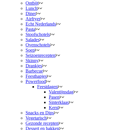
Ontbijt
Lunch
Diner
Airfryer
Echt Nederlands
Pasta
Stoofschotels
Salades
Ovenschotels
Soep
Seizoenrecepten
Skinny
Drankjes
Barbecue
Feesthapjes
Powerfood
Feestdagen
Valentijnsdag
Pasen
Sinterklaas
Kerst
Snacks en Dips
Vegetarisch
Gezonde recepten
Dessert en bakken