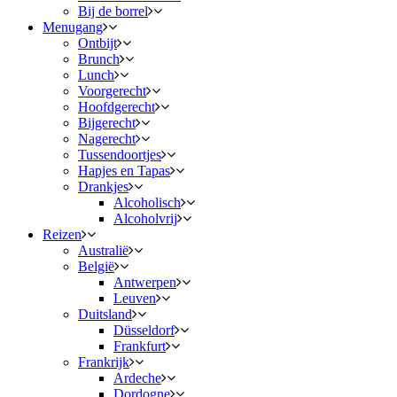
Bij de borrel
Menugang
Ontbijt
Brunch
Lunch
Voorgerecht
Hoofdgerecht
Bijgerecht
Nagerecht
Tussendoortjes
Hapjes en Tapas
Drankjes
Alcoholisch
Alcoholvrij
Reizen
Australië
België
Antwerpen
Leuven
Duitsland
Düsseldorf
Frankfurt
Frankrijk
Ardeche
Dordogne