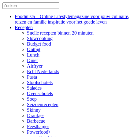
Foodinista – Online Lifestylemagazine voor jouw culinaire,
reizen en familie inspiratie voor het goede leven
Recepten
Snelle recepten binnen 20 minuten
Slowcooking
Budget food
Ontbijt
Lunch
Diner
Airfryer
Echt Nederlands
Pasta
Stoofschotels
Salades
Ovenschotels
Soep
Seizoenrecepten
Skinny
Drankjes
Barbecue
Feesthapjes
Powerfood