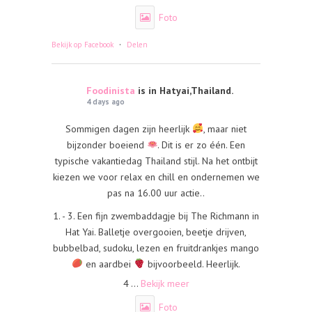
Foto
·
Bekijk op Facebook
Delen
Foodinista
is in Hatyai,Thailand.
4 days ago
Sommigen dagen zijn heerlijk
, maar niet
bijzonder boeiend
. Dit is er zo één. Een
typische vakantiedag Thailand stijl. Na het ontbijt
kiezen we voor relax en chill en ondernemen we
pas na 16.00 uur actie..
1. - 3. Een fijn zwembaddagje bij The Richmann in
Hat Yai. Balletje overgooien, beetje drijven,
bubbelbad, sudoku, lezen en fruitdrankjes mango
en aardbei
bijvoorbeeld. Heerlijk.
4
...
Bekijk meer
Foto