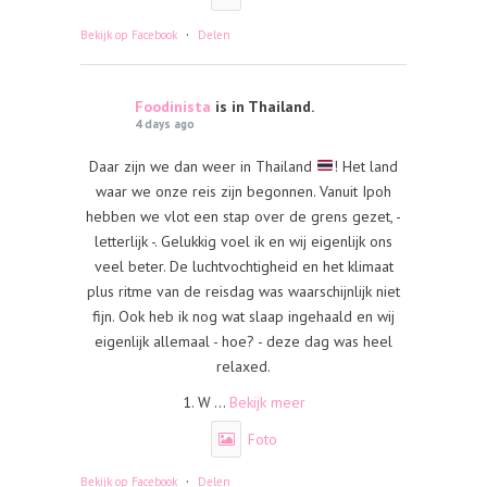
·
Bekijk op Facebook
Delen
Foodinista
is in Thailand.
4 days ago
Daar zijn we dan weer in Thailand
! Het land
waar we onze reis zijn begonnen. Vanuit Ipoh
hebben we vlot een stap over de grens gezet, -
letterlijk -. Gelukkig voel ik en wij eigenlijk ons
veel beter. De luchtvochtigheid en het klimaat
plus ritme van de reisdag was waarschijnlijk niet
fijn. Ook heb ik nog wat slaap ingehaald en wij
eigenlijk allemaal - hoe? - deze dag was heel
relaxed.
1. W
...
Bekijk meer
Foto
·
Bekijk op Facebook
Delen