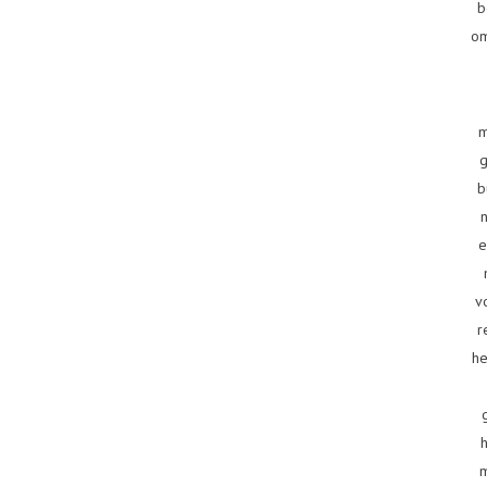
b
om
m
g
b
e
v
r
he