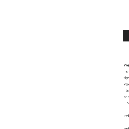
We
re
tip
vo
t
re
M
re
on