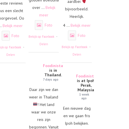
aardbei
beste reviews
over
...
Bekijk
bijvoorbeeld.
us een slecht
meer
Heerlijk.
oorgevoel. Oo
Foto
4
...
Bekijk meer
..
Bekijk meer
Foto
Foto
·
Bekijk op Facebook
Delen
·
·
Bekijk op Facebook
ijk op Facebook
Delen
Delen
Foodinista
is in
Thailand.
Foodinista
7 days ago
is at Ipoh,
Perak,
Daar zijn we dan
Malaysia.
1 week
weer in Thailand
ago
! Het land
Een nieuwe dag
waar we onze
en we gaan fris
reis zijn
Ipoh bekijken.
begonnen. Vanuit