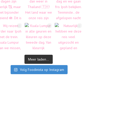
Meer laden...
Volg Foodinista op Instagram