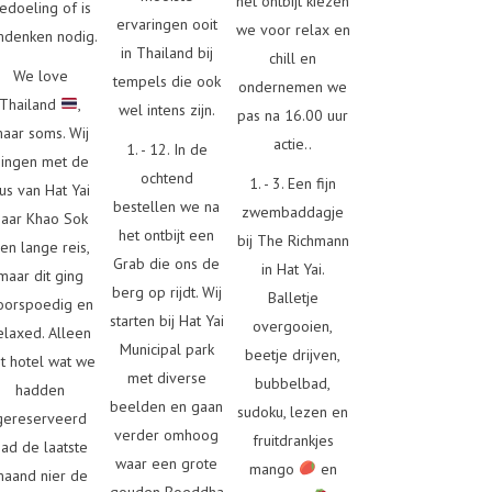
het ontbijt kiezen
edoeling of is
ervaringen ooit
we voor relax en
denken nodig.
in Thailand bij
chill en
We love
tempels die ook
ondernemen we
Thailand
,
wel intens zijn.
pas na 16.00 uur
aar soms. Wij
actie..
1. - 12. In de
ingen met de
ochtend
1. - 3. Een fijn
us van Hat Yai
bestellen we na
zwembaddagje
naar Khao Sok
het ontbijt een
bij The Richmann
en lange reis,
Grab die ons de
in Hat Yai.
maar dit ging
berg op rijdt. Wij
Balletje
oorspoedig en
starten bij Hat Yai
overgooien,
elaxed. Alleen
Municipal park
beetje drijven,
t hotel wat we
met diverse
bubbelbad,
hadden
beelden en gaan
sudoku, lezen en
gereserveerd
verder omhoog
fruitdrankjes
had de laatste
waar een grote
mango
en
maand nier de
gouden Boeddha