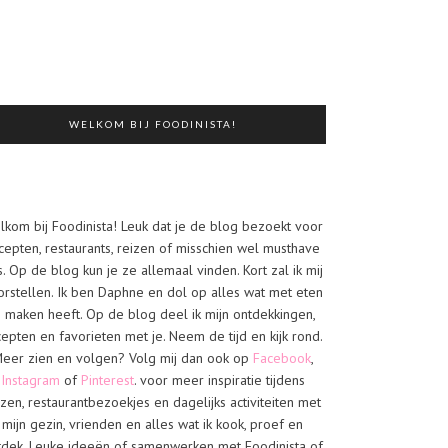
WELKOM BIJ FOODINISTA!
lkom bij Foodinista! Leuk dat je de blog bezoekt voor
cepten, restaurants, reizen of misschien wel musthave
s. Op de blog kun je ze allemaal vinden. Kort zal ik mij
orstellen. Ik ben Daphne en dol op alles wat met eten
e maken heeft. Op de blog deel ik mijn ontdekkingen,
cepten en favorieten met je. Neem de tijd en kijk rond.
eer zien en volgen? Volg mij dan ook op
Facebook
,
Instagram
of
Pinterest
. voor meer inspiratie tijdens
izen, restaurantbezoekjes en dagelijks activiteiten met
mijn gezin, vrienden en alles wat ik kook, proef en
tdek. Leuke ideeën of samenwerken met Foodinista of