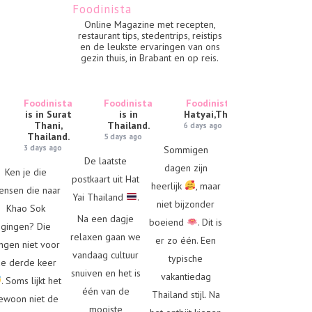
Foodinista
Online Magazine met recepten,
restaurant tips, stedentrips, reistips
en de leukste ervaringen van ons
gezin thuis, in Brabant en op reis.
Foodinista
Foodinista
Foodinista
is in
is in Surat
is in
Hatyai,Thailand.
Thani,
Thailand.
6 days ago
Thailand.
5 days ago
3 days ago
Sommigen
De laatste
dagen zijn
Ken je die
postkaart uit Hat
heerlijk
, maar
ensen die naar
Yai Thailand
.
niet bijzonder
Khao Sok
Na een dagje
boeiend
. Dit is
gingen? Die
relaxen gaan we
er zo één. Een
ngen niet voor
vandaag cultuur
typische
e derde keer
snuiven en het is
vakantiedag
. Soms lijkt het
één van de
Thailand stijl. Na
ewoon niet de
mooiste