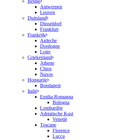
België
Antwerpen
Leuven
Duitsland
Düsseldorf
Frankfurt
Frankrijk
Ardeche
Dordogne
Loire
Griekenland
Athene
Chios
Naxos
Hongarije
Boedapest
Italië
Emilia Romagna
Bologna
Lombardije
Adriatische Kust
Venetië
Toscane
Florence
Lucca