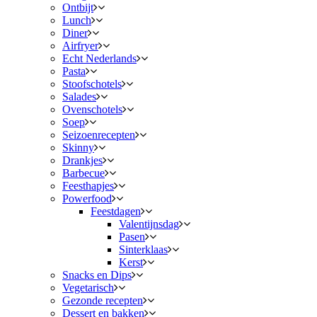
Ontbijt
Lunch
Diner
Airfryer
Echt Nederlands
Pasta
Stoofschotels
Salades
Ovenschotels
Soep
Seizoenrecepten
Skinny
Drankjes
Barbecue
Feesthapjes
Powerfood
Feestdagen
Valentijnsdag
Pasen
Sinterklaas
Kerst
Snacks en Dips
Vegetarisch
Gezonde recepten
Dessert en bakken