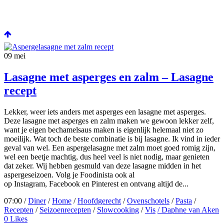
09
mei
Lasagne met asperges en zalm – Lasagne
recept
Lekker, weer iets anders met asperges een lasagne met asperges.
Deze lasagne met asperges en zalm maken we gewoon lekker zelf,
want je eigen bechamelsaus maken is eigenlijk helemaal niet zo
moeilijk. Wat toch de beste combinatie is bij lasagne. Ik vind in ieder
geval van wel. Een aspergelasagne met zalm moet goed romig zijn,
wel een beetje machtig, dus heel veel is niet nodig, maar genieten
dat zeker. Wij hebben gesmuld van deze lasagne midden in het
aspergeseizoen. Volg je Foodinista ook al
op Instagram, Facebook en Pinterest en ontvang altijd de...
07:00 /
Diner
/
Home
/
Hoofdgerecht
/
Ovenschotels
/
Pasta
/
Recepten
/
Seizoenrecepten
/
Slowcooking
/
Vis
/ Daphne van Aken
0
Likes