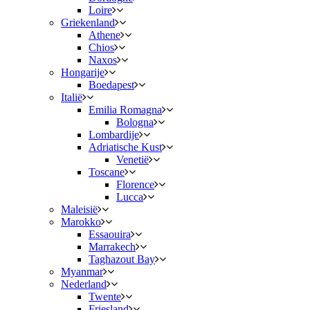
Loire
Griekenland
Athene
Chios
Naxos
Hongarije
Boedapest
Italië
Emilia Romagna
Bologna
Lombardije
Adriatische Kust
Venetië
Toscane
Florence
Lucca
Maleisië
Marokko
Essaouira
Marrakech
Taghazout Bay
Myanmar
Nederland
Twente
Friesland