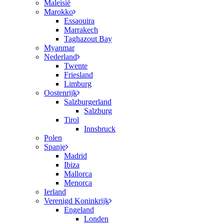
Maleisië
Marokko
Essaouira
Marrakech
Taghazout Bay
Myanmar
Nederland
Twente
Friesland
Limburg
Oostenrijk
Salzburgerland
Salzburg
Tirol
Innsbruck
Polen
Spanje
Madrid
Ibiza
Mallorca
Menorca
Ierland
Verenigd Koninkrijk
Engeland
Londen