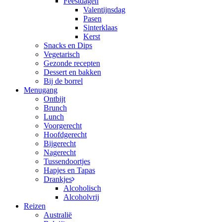
Feestdagen
Valentijnsdag
Pasen
Sinterklaas
Kerst
Snacks en Dips
Vegetarisch
Gezonde recepten
Dessert en bakken
Bij de borrel
Menugang
Ontbijt
Brunch
Lunch
Voorgerecht
Hoofdgerecht
Bijgerecht
Nagerecht
Tussendoortjes
Hapjes en Tapas
Drankjes
Alcoholisch
Alcoholvrij
Reizen
Australië