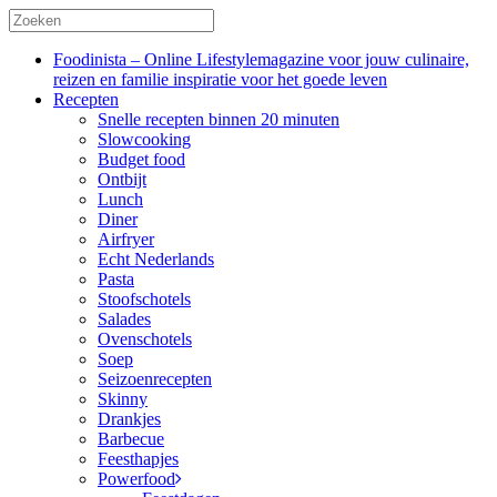
Foodinista – Online Lifestylemagazine voor jouw culinaire,
reizen en familie inspiratie voor het goede leven
Recepten
Snelle recepten binnen 20 minuten
Slowcooking
Budget food
Ontbijt
Lunch
Diner
Airfryer
Echt Nederlands
Pasta
Stoofschotels
Salades
Ovenschotels
Soep
Seizoenrecepten
Skinny
Drankjes
Barbecue
Feesthapjes
Powerfood