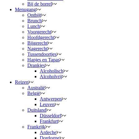
Bij de borrel
Menugang
Ontbijt
Brunch
Lunch
Voorgerecht
Hoofdgerecht
Bijgerecht
Nagerecht
Tussendoortjes
Hapjes en Tapas
Drankjes
Alcoholisch
Alcoholvrij
Reizen
Australië
België
Antwerpen
Leuven
Duitsland
Düsseldorf
Frankfurt
Frankrijk
Ardeche
Dordogne