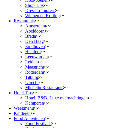
Kookboeken
Shop Tips
Dress to Impress
Winnen en Korting
Restaurants
Amsterdam
Apeldoorn
Breda
Den Haag
Eindhoven
Haarlem
Leeuwarden
Leiden
Maastricht
Rotterdam
Tilburg
Utrecht
Michelin Restaurants
Hotel Tips
Hotel, B&B, Luxe overnachtingen
Kamperen
Weekmenu
Kinderen
Food Activiteiten
Food Festivals