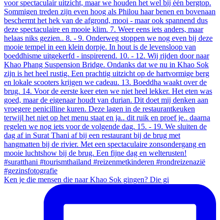
Ken je die mensen die naar Khao Sok gingen? Die gi