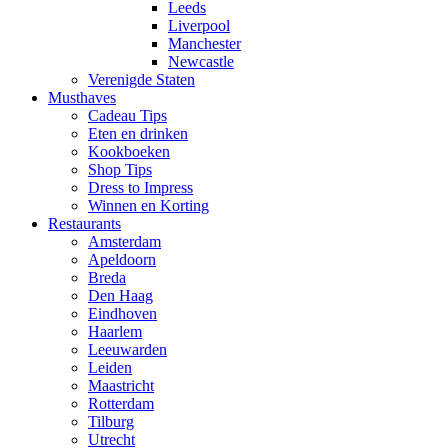
Leeds
Liverpool
Manchester
Newcastle
Verenigde Staten
Musthaves
Cadeau Tips
Eten en drinken
Kookboeken
Shop Tips
Dress to Impress
Winnen en Korting
Restaurants
Amsterdam
Apeldoorn
Breda
Den Haag
Eindhoven
Haarlem
Leeuwarden
Leiden
Maastricht
Rotterdam
Tilburg
Utrecht