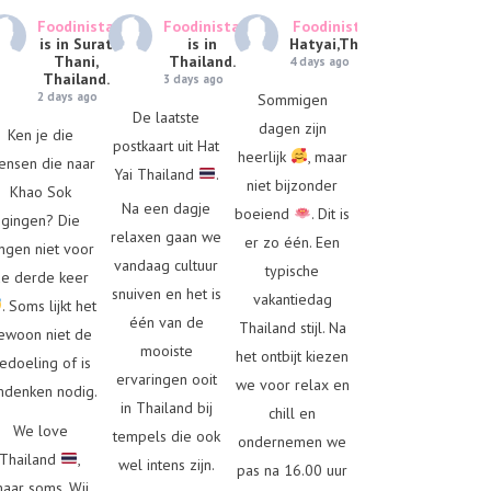
Foodinista
Foodinista
Foodinista
is in
is in Surat
is in
Hatyai,Thailand.
Thani,
Thailand.
4 days ago
Thailand.
3 days ago
2 days ago
Sommigen
De laatste
dagen zijn
Ken je die
postkaart uit Hat
heerlijk
, maar
ensen die naar
Yai Thailand
.
niet bijzonder
Khao Sok
Na een dagje
boeiend
. Dit is
gingen? Die
relaxen gaan we
er zo één. Een
ngen niet voor
vandaag cultuur
typische
e derde keer
snuiven en het is
vakantiedag
. Soms lijkt het
één van de
Thailand stijl. Na
ewoon niet de
mooiste
het ontbijt kiezen
edoeling of is
ervaringen ooit
we voor relax en
denken nodig.
in Thailand bij
chill en
We love
tempels die ook
ondernemen we
Thailand
,
wel intens zijn.
pas na 16.00 uur
aar soms. Wij