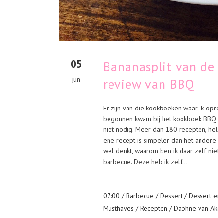
05
Bananasplit van de
jun
review van BBQ
Er zijn van die kookboeken waar ik opr
begonnen kwam bij het kookboek BBQ bi
niet nodig. Meer dan 180 recepten, he
ene recept is simpeler dan het andere
wel denkt, waarom ben ik daar zelf n
barbecue. Deze heb ik zelf...
07:00 /
Barbecue
/
Dessert
/
Dessert e
Musthaves
/
Recepten
/ Daphne van Ak