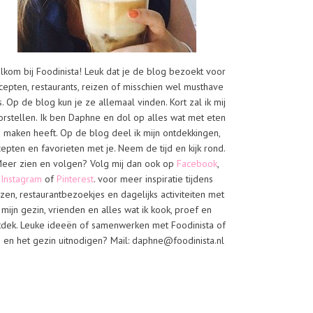
lkom bij Foodinista! Leuk dat je de blog bezoekt voor
cepten, restaurants, reizen of misschien wel musthave
s. Op de blog kun je ze allemaal vinden. Kort zal ik mij
orstellen. Ik ben Daphne en dol op alles wat met eten
e maken heeft. Op de blog deel ik mijn ontdekkingen,
cepten en favorieten met je. Neem de tijd en kijk rond.
eer zien en volgen? Volg mij dan ook op
Facebook
,
Instagram
of
Pinterest
. voor meer inspiratie tijdens
izen, restaurantbezoekjes en dagelijks activiteiten met
mijn gezin, vrienden en alles wat ik kook, proef en
tdek. Leuke ideeën of samenwerken met Foodinista of
j en het gezin uitnodigen? Mail: daphne@foodinista.nl