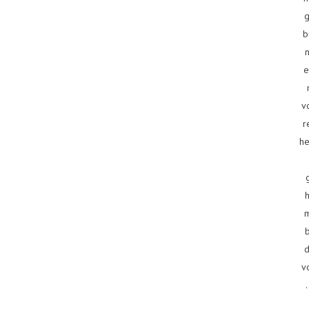
g
b
e
v
r
he
d
v
.