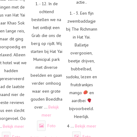
actie..
1. - 12. In de
ingen met de
ochtend
1. - 3. Een fijn
us van Hat Yai
bestellen we na
zwembaddagje
naar Khao Sok
het ontbijt een
bij The Richmann
en lange reis,
Grab die ons de
in Hat Yai.
maar dit ging
berg op rijdt. Wij
Balletje
oorspoedig en
starten bij Hat Yai
overgooien,
elaxed. Alleen
Municipal park
beetje drijven,
t hotel wat we
met diverse
bubbelbad,
hadden
beelden en gaan
sudoku, lezen en
gereserveerd
verder omhoog
fruitdrankjes
had de laatste
waar een grote
mango
en
maand nier de
gouden Boeddha
aardbei
beste reviews
over
...
Bekijk
bijvoorbeeld.
us een slecht
meer
Heerlijk.
oorgevoel. Oo
Foto
4
...
Bekijk meer
..
Bekijk meer
Foto
Foto