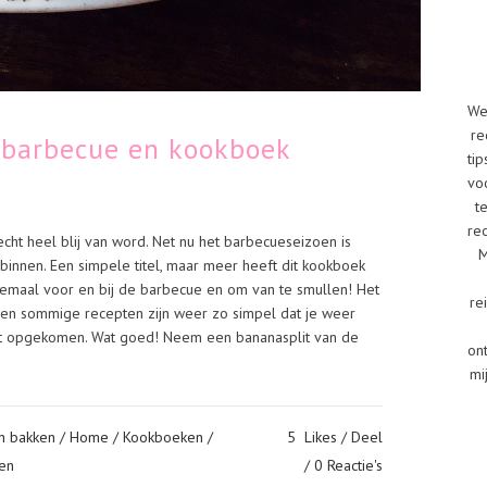
We
re
 barbecue en kookboek
tip
vo
t
re
echt heel blij van word. Net nu het barbecueseizoen is
M
nnen. Een simpele titel, maar meer heeft dit kookboek
lemaal voor en bij de barbecue en om van te smullen! Het
re
 en sommige recepten zijn weer zo simpel dat je weer
iet opgekomen. Wat goed! Neem een bananasplit van de
on
mi
n bakken
/
Home
/
Kookboeken
/
5
Likes
Deel
en
0 Reactie's