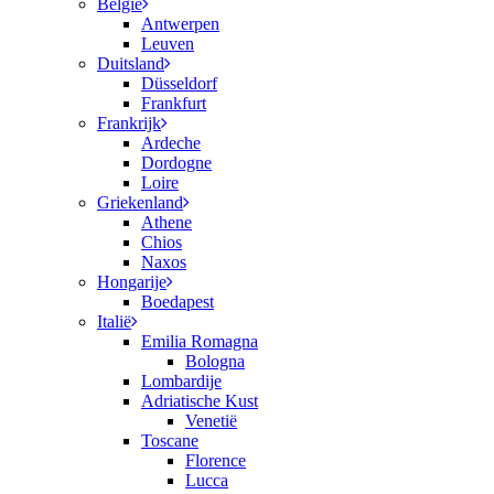
België
Antwerpen
Leuven
Duitsland
Düsseldorf
Frankfurt
Frankrijk
Ardeche
Dordogne
Loire
Griekenland
Athene
Chios
Naxos
Hongarije
Boedapest
Italië
Emilia Romagna
Bologna
Lombardije
Adriatische Kust
Venetië
Toscane
Florence
Lucca