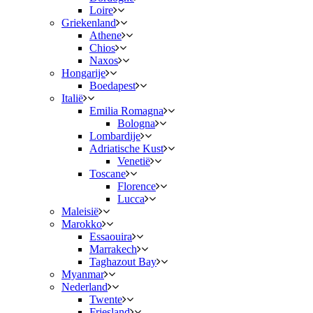
Loire
Griekenland
Athene
Chios
Naxos
Hongarije
Boedapest
Italië
Emilia Romagna
Bologna
Lombardije
Adriatische Kust
Venetië
Toscane
Florence
Lucca
Maleisië
Marokko
Essaouira
Marrakech
Taghazout Bay
Myanmar
Nederland
Twente
Friesland