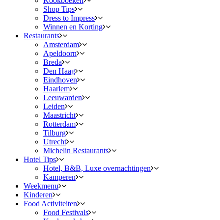
Kookboeken
Shop Tips
Dress to Impress
Winnen en Korting
Restaurants
Amsterdam
Apeldoorn
Breda
Den Haag
Eindhoven
Haarlem
Leeuwarden
Leiden
Maastricht
Rotterdam
Tilburg
Utrecht
Michelin Restaurants
Hotel Tips
Hotel, B&B, Luxe overnachtingen
Kamperen
Weekmenu
Kinderen
Food Activiteiten
Food Festivals