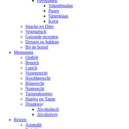
Feestdagen
Valentijnsdag
Pasen
Sinterklaas
Kerst
Snacks en Dips
Vegetarisch
Gezonde recepten
Dessert en bakken
Bij de borrel
Menugang
Ontbijt
Brunch
Lunch
Voorgerecht
Hoofdgerecht
Bijgerecht
Nagerecht
Tussendoortjes
Hapjes en Tapas
Drankjes
Alcoholisch
Alcoholvrij
Reizen
Australië