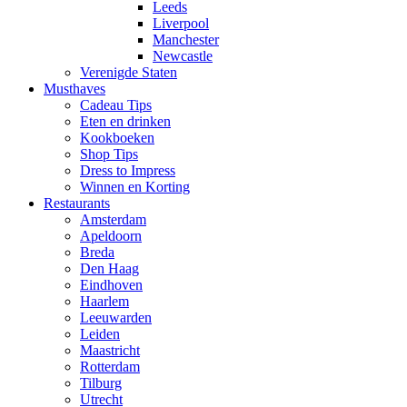
Leeds
Liverpool
Manchester
Newcastle
Verenigde Staten
Musthaves
Cadeau Tips
Eten en drinken
Kookboeken
Shop Tips
Dress to Impress
Winnen en Korting
Restaurants
Amsterdam
Apeldoorn
Breda
Den Haag
Eindhoven
Haarlem
Leeuwarden
Leiden
Maastricht
Rotterdam
Tilburg
Utrecht