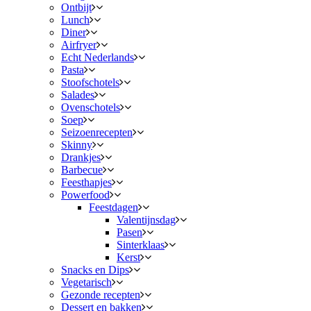
Ontbijt
Lunch
Diner
Airfryer
Echt Nederlands
Pasta
Stoofschotels
Salades
Ovenschotels
Soep
Seizoenrecepten
Skinny
Drankjes
Barbecue
Feesthapjes
Powerfood
Feestdagen
Valentijnsdag
Pasen
Sinterklaas
Kerst
Snacks en Dips
Vegetarisch
Gezonde recepten
Dessert en bakken