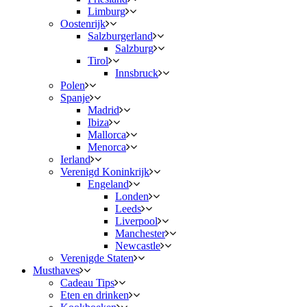
Limburg
Oostenrijk
Salzburgerland
Salzburg
Tirol
Innsbruck
Polen
Spanje
Madrid
Ibiza
Mallorca
Menorca
Ierland
Verenigd Koninkrijk
Engeland
Londen
Leeds
Liverpool
Manchester
Newcastle
Verenigde Staten
Musthaves
Cadeau Tips
Eten en drinken