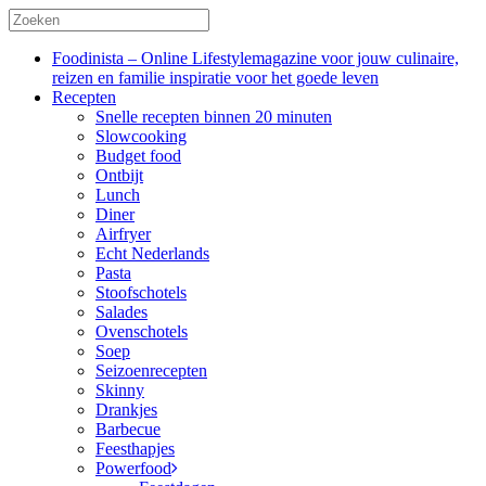
Foodinista – Online Lifestylemagazine voor jouw culinaire,
reizen en familie inspiratie voor het goede leven
Recepten
Snelle recepten binnen 20 minuten
Slowcooking
Budget food
Ontbijt
Lunch
Diner
Airfryer
Echt Nederlands
Pasta
Stoofschotels
Salades
Ovenschotels
Soep
Seizoenrecepten
Skinny
Drankjes
Barbecue
Feesthapjes
Powerfood