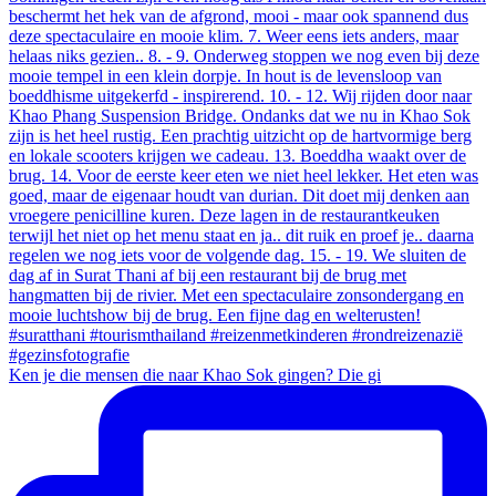
Ken je die mensen die naar Khao Sok gingen? Die gi