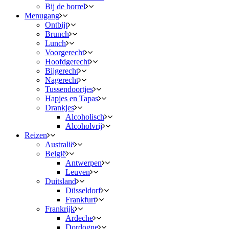
Bij de borrel
Menugang
Ontbijt
Brunch
Lunch
Voorgerecht
Hoofdgerecht
Bijgerecht
Nagerecht
Tussendoortjes
Hapjes en Tapas
Drankjes
Alcoholisch
Alcoholvrij
Reizen
Australië
België
Antwerpen
Leuven
Duitsland
Düsseldorf
Frankfurt
Frankrijk
Ardeche
Dordogne