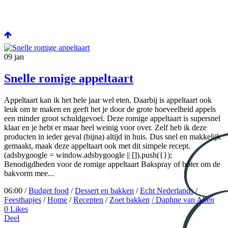
09
jan
Snelle romige appeltaart
Appeltaart kan ik het hele jaar wel eten. Daarbij is appeltaart ook
leuk om te maken en geeft het je door de grote hoeveelheid appels
een minder groot schuldgevoel. Deze romige appeltaart is supersnel
klaar en je hebt er maar heel weinig voor over. Zelf heb ik deze
producten in ieder geval (bijna) altijd in huis. Dus snel en makkelijk
gemaakt, maak deze appeltaart ook met dit simpele recept.
(adsbygoogle = window.adsbygoogle || []).push({});
Benodigdheden voor de romige appeltaart Bakspray of boter om de
bakvorm mee...
06:00 /
Budget food
/
Dessert en bakken
/
Echt Nederlands
/
Feesthapjes
/
Home
/
Recepten
/
Zoet bakken
/ Daphne van Aken
0
Likes
Deel