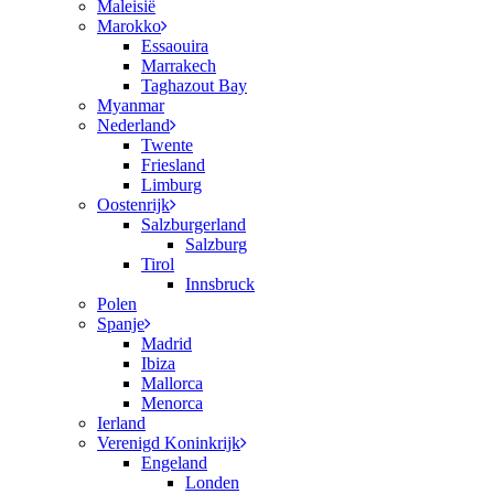
Maleisië
Marokko
Essaouira
Marrakech
Taghazout Bay
Myanmar
Nederland
Twente
Friesland
Limburg
Oostenrijk
Salzburgerland
Salzburg
Tirol
Innsbruck
Polen
Spanje
Madrid
Ibiza
Mallorca
Menorca
Ierland
Verenigd Koninkrijk
Engeland
Londen