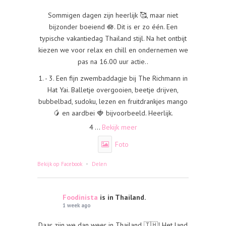
Sommigen dagen zijn heerlijk 🥰, maar niet
bijzonder boeiend 🪷. Dit is er zo één. Een
typische vakantiedag Thailand stijl. Na het ontbijt
kiezen we voor relax en chill en ondernemen we
pas na 16.00 uur actie..
1. - 3. Een fijn zwembaddagje bij The Richmann in
Hat Yai. Balletje overgooien, beetje drijven,
bubbelbad, sudoku, lezen en fruitdrankjes mango
🥭 en aardbei 🍓 bijvoorbeeld. Heerlijk.
4
...
Bekijk meer
Foto
·
Bekijk op Facebook
Delen
Foodinista
is in Thailand.
1 week ago
Daar zijn we dan weer in Thailand 🇹🇭! Het land