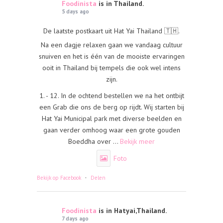
Foodinista
is in Thailand.
5 days ago
De laatste postkaart uit Hat Yai Thailand 🇹🇭.
Na een dagje relaxen gaan we vandaag cultuur
snuiven en het is één van de mooiste ervaringen
ooit in Thailand bij tempels die ook wel intens
zijn.
1. - 12. In de ochtend bestellen we na het ontbijt
een Grab die ons de berg op rijdt. Wij starten bij
Hat Yai Municipal park met diverse beelden en
gaan verder omhoog waar een grote gouden
Boeddha over
...
Bekijk meer
Foto
·
Bekijk op Facebook
Delen
Foodinista
is in Hatyai,Thailand.
7 days ago