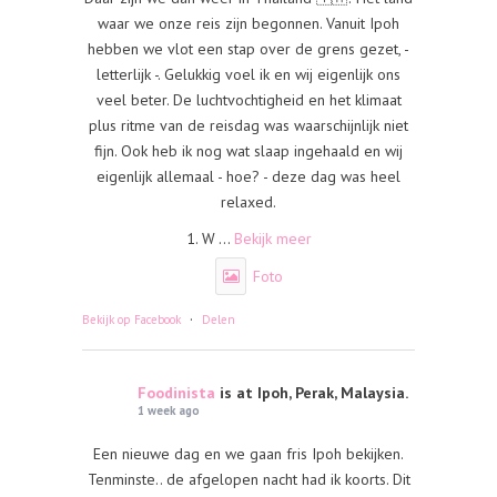
waar we onze reis zijn begonnen. Vanuit Ipoh
hebben we vlot een stap over de grens gezet, -
letterlijk -. Gelukkig voel ik en wij eigenlijk ons
veel beter. De luchtvochtigheid en het klimaat
plus ritme van de reisdag was waarschijnlijk niet
fijn. Ook heb ik nog wat slaap ingehaald en wij
eigenlijk allemaal - hoe? - deze dag was heel
relaxed.
1. W
...
Bekijk meer
Foto
·
Bekijk op Facebook
Delen
Foodinista
is at Ipoh, Perak, Malaysia.
1 week ago
Een nieuwe dag en we gaan fris Ipoh bekijken.
Tenminste.. de afgelopen nacht had ik koorts. Dit