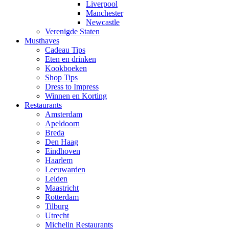
Liverpool
Manchester
Newcastle
Verenigde Staten
Musthaves
Cadeau Tips
Eten en drinken
Kookboeken
Shop Tips
Dress to Impress
Winnen en Korting
Restaurants
Amsterdam
Apeldoorn
Breda
Den Haag
Eindhoven
Haarlem
Leeuwarden
Leiden
Maastricht
Rotterdam
Tilburg
Utrecht
Michelin Restaurants