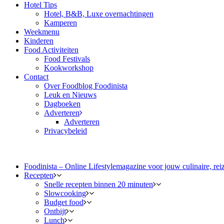
Hotel Tips
Hotel, B&B, Luxe overnachtingen
Kamperen
Weekmenu
Kinderen
Food Activiteiten
Food Festivals
Kookworkshop
Contact
Over Foodblog Foodinista
Leuk en Nieuws
Dagboeken
Adverteren
Adverteren
Privacybeleid
Foodinista – Online Lifestylemagazine voor jouw culinaire, reiz
Recepten
Snelle recepten binnen 20 minuten
Slowcooking
Budget food
Ontbijt
Lunch