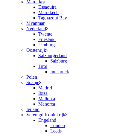
Marokko
Essaouira
Marrakech
Taghazout Bay
Myanmar
Nederland
Twente
Friesland
Limburg
Oostenrijk
Salzburgerland
Salzburg
Tirol
Innsbruck
Polen
Spanje
Madrid
Ibiza
Mallorca
Menorca
Ierland
Verenigd Koninkrijk
Engeland
Londen
Leeds