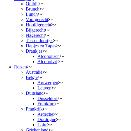
Ontbijt
Brunch
Lunch
Voorgerecht
Hoofdgerecht
Bijgerecht
Nagerecht
Tussendoortjes
Hapjes en Tapas
Drankjes
Alcoholisch
Alcoholvrij
Reizen
Australië
België
Antwerpen
Leuven
Duitsland
Düsseldorf
Frankfurt
Frankrijk
Ardeche
Dordogne
Loire
Griekenland