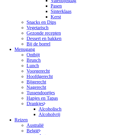
Valentijnsdag
Pasen
Sinterklaas
Kerst
Snacks en Dips
Vegetarisch
Gezonde recepten
Dessert en bakken
Bij de borrel
Menugang
Ontbijt
Brunch
Lunch
Voorgerecht
Hoofdgerecht
Bijgerecht
Nagerecht
Tussendoortjes
Hapjes en Tapas
Drankjes
Alcoholisch
Alcoholvrij
Reizen
Australië
België