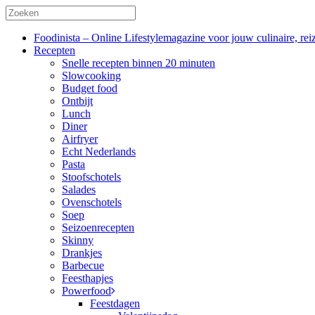
Foodinista – Online Lifestylemagazine voor jouw culinaire, reiz
Recepten
Snelle recepten binnen 20 minuten
Slowcooking
Budget food
Ontbijt
Lunch
Diner
Airfryer
Echt Nederlands
Pasta
Stoofschotels
Salades
Ovenschotels
Soep
Seizoenrecepten
Skinny
Drankjes
Barbecue
Feesthapjes
Powerfood
Feestdagen