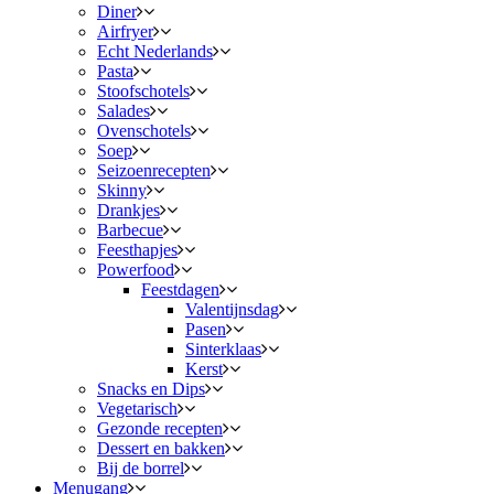
Diner
Airfryer
Echt Nederlands
Pasta
Stoofschotels
Salades
Ovenschotels
Soep
Seizoenrecepten
Skinny
Drankjes
Barbecue
Feesthapjes
Powerfood
Feestdagen
Valentijnsdag
Pasen
Sinterklaas
Kerst
Snacks en Dips
Vegetarisch
Gezonde recepten
Dessert en bakken
Bij de borrel
Menugang