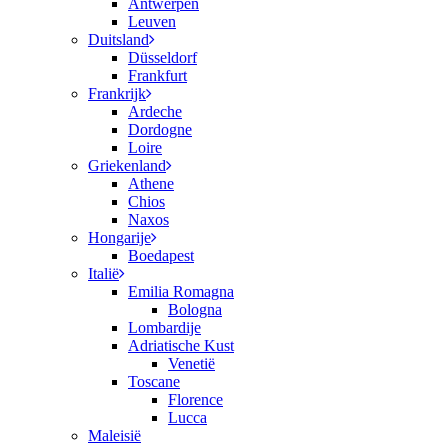
Antwerpen
Leuven
Duitsland
Düsseldorf
Frankfurt
Frankrijk
Ardeche
Dordogne
Loire
Griekenland
Athene
Chios
Naxos
Hongarije
Boedapest
Italië
Emilia Romagna
Bologna
Lombardije
Adriatische Kust
Venetië
Toscane
Florence
Lucca
Maleisië