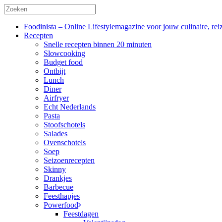
Foodinista – Online Lifestylemagazine voor jouw culinaire, reiz
Recepten
Snelle recepten binnen 20 minuten
Slowcooking
Budget food
Ontbijt
Lunch
Diner
Airfryer
Echt Nederlands
Pasta
Stoofschotels
Salades
Ovenschotels
Soep
Seizoenrecepten
Skinny
Drankjes
Barbecue
Feesthapjes
Powerfood
Feestdagen