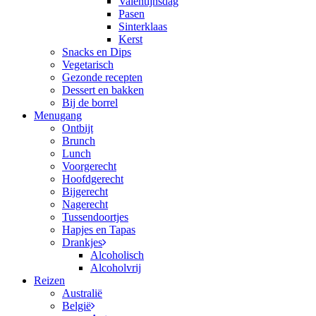
Valentijnsdag
Pasen
Sinterklaas
Kerst
Snacks en Dips
Vegetarisch
Gezonde recepten
Dessert en bakken
Bij de borrel
Menugang
Ontbijt
Brunch
Lunch
Voorgerecht
Hoofdgerecht
Bijgerecht
Nagerecht
Tussendoortjes
Hapjes en Tapas
Drankjes
Alcoholisch
Alcoholvrij
Reizen
Australië
België