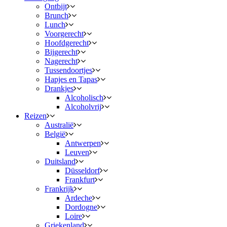
Ontbijt
Brunch
Lunch
Voorgerecht
Hoofdgerecht
Bijgerecht
Nagerecht
Tussendoortjes
Hapjes en Tapas
Drankjes
Alcoholisch
Alcoholvrij
Reizen
Australië
België
Antwerpen
Leuven
Duitsland
Düsseldorf
Frankfurt
Frankrijk
Ardeche
Dordogne
Loire
Griekenland