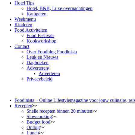
Hotel Tips
Hotel, B&B, Luxe overnachtingen
Kamperen
Weekmenu
Kinderen
Food Activiteiten
Food Festivals
Kookworkshop
Contact
Over Foodblog Foodinista
Leuk en Nieuws
Dagboeken
Adverteren
Adverteren
Privacybeleid
Foodinista – Online Lifestylemagazine voor jouw culinaire, reiz
Recepten
Snelle recepten binnen 20 minuten
Slowcooking
Budget food
Ontbijt
Lunch