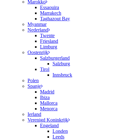
Marokko
Essaouira
Marrakech
Taghazout Bay
Myanmar
Nederland
Twente
Friesland
Limburg
Oostenrijk
Salzburgerland
Salzburg
Tirol
Innsbruck
Polen
Spanje
Madrid
Ibiza
Mallorca
Menorca
Ierland
Verenigd Koninkrijk
Engeland
Londen
Leeds