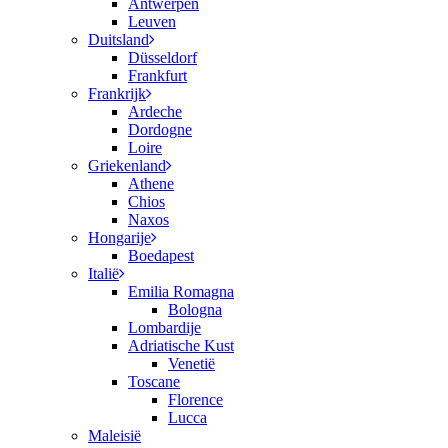
Antwerpen
Leuven
Duitsland
Düsseldorf
Frankfurt
Frankrijk
Ardeche
Dordogne
Loire
Griekenland
Athene
Chios
Naxos
Hongarije
Boedapest
Italië
Emilia Romagna
Bologna
Lombardije
Adriatische Kust
Venetië
Toscane
Florence
Lucca
Maleisië