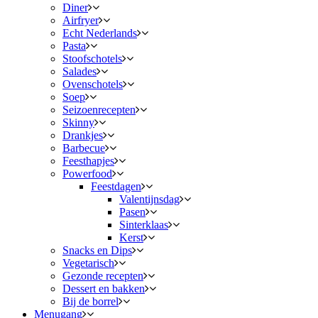
Diner
Airfryer
Echt Nederlands
Pasta
Stoofschotels
Salades
Ovenschotels
Soep
Seizoenrecepten
Skinny
Drankjes
Barbecue
Feesthapjes
Powerfood
Feestdagen
Valentijnsdag
Pasen
Sinterklaas
Kerst
Snacks en Dips
Vegetarisch
Gezonde recepten
Dessert en bakken
Bij de borrel
Menugang