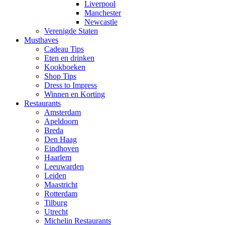
Liverpool
Manchester
Newcastle
Verenigde Staten
Musthaves
Cadeau Tips
Eten en drinken
Kookboeken
Shop Tips
Dress to Impress
Winnen en Korting
Restaurants
Amsterdam
Apeldoorn
Breda
Den Haag
Eindhoven
Haarlem
Leeuwarden
Leiden
Maastricht
Rotterdam
Tilburg
Utrecht
Michelin Restaurants