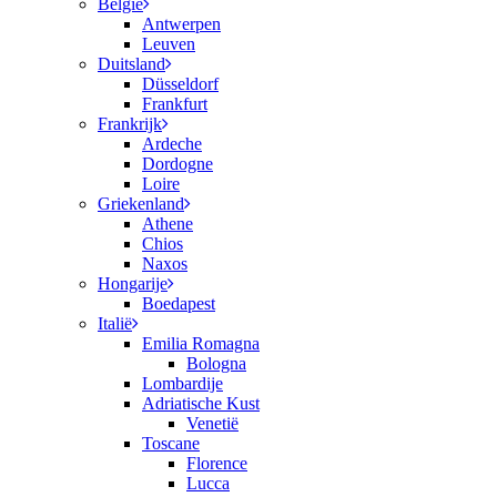
België
Antwerpen
Leuven
Duitsland
Düsseldorf
Frankfurt
Frankrijk
Ardeche
Dordogne
Loire
Griekenland
Athene
Chios
Naxos
Hongarije
Boedapest
Italië
Emilia Romagna
Bologna
Lombardije
Adriatische Kust
Venetië
Toscane
Florence
Lucca