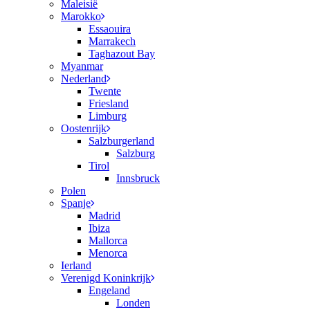
Maleisië
Marokko
Essaouira
Marrakech
Taghazout Bay
Myanmar
Nederland
Twente
Friesland
Limburg
Oostenrijk
Salzburgerland
Salzburg
Tirol
Innsbruck
Polen
Spanje
Madrid
Ibiza
Mallorca
Menorca
Ierland
Verenigd Koninkrijk
Engeland
Londen