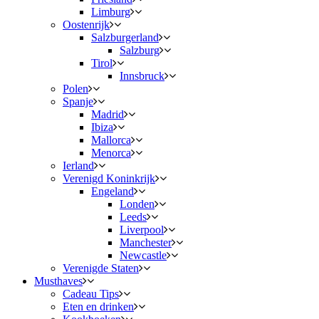
Limburg
Oostenrijk
Salzburgerland
Salzburg
Tirol
Innsbruck
Polen
Spanje
Madrid
Ibiza
Mallorca
Menorca
Ierland
Verenigd Koninkrijk
Engeland
Londen
Leeds
Liverpool
Manchester
Newcastle
Verenigde Staten
Musthaves
Cadeau Tips
Eten en drinken