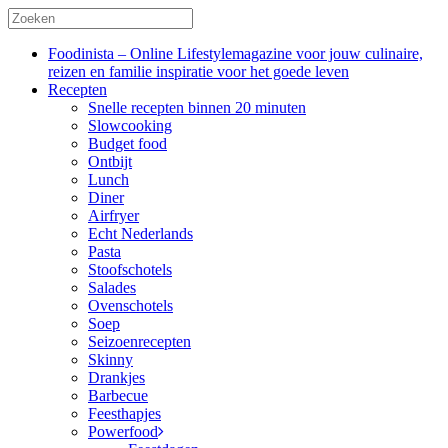
Foodinista – Online Lifestylemagazine voor jouw culinaire,
reizen en familie inspiratie voor het goede leven
Recepten
Snelle recepten binnen 20 minuten
Slowcooking
Budget food
Ontbijt
Lunch
Diner
Airfryer
Echt Nederlands
Pasta
Stoofschotels
Salades
Ovenschotels
Soep
Seizoenrecepten
Skinny
Drankjes
Barbecue
Feesthapjes
Powerfood