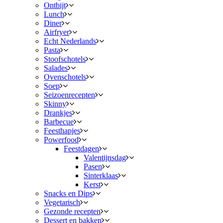
Ontbijt
Lunch
Diner
Airfryer
Echt Nederlands
Pasta
Stoofschotels
Salades
Ovenschotels
Soep
Seizoenrecepten
Skinny
Drankjes
Barbecue
Feesthapjes
Powerfood
Feestdagen
Valentijnsdag
Pasen
Sinterklaas
Kerst
Snacks en Dips
Vegetarisch
Gezonde recepten
Dessert en bakken