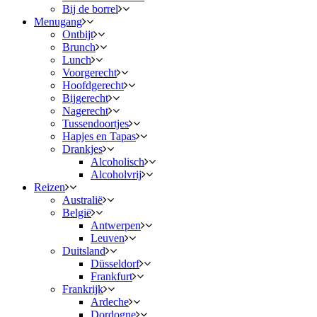
Bij de borrel
Menugang
Ontbijt
Brunch
Lunch
Voorgerecht
Hoofdgerecht
Bijgerecht
Nagerecht
Tussendoortjes
Hapjes en Tapas
Drankjes
Alcoholisch
Alcoholvrij
Reizen
Australië
België
Antwerpen
Leuven
Duitsland
Düsseldorf
Frankfurt
Frankrijk
Ardeche
Dordogne