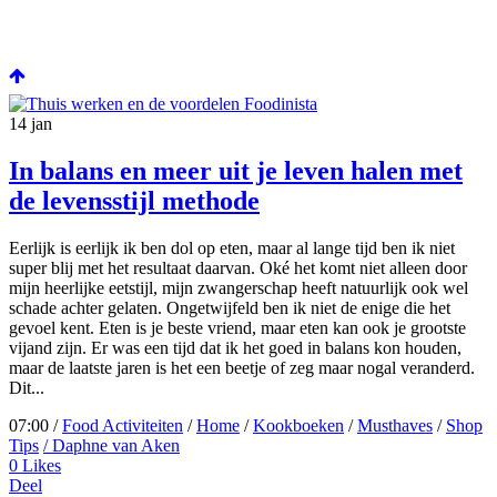
14
jan
In balans en meer uit je leven halen met
de levensstijl methode
Eerlijk is eerlijk ik ben dol op eten, maar al lange tijd ben ik niet
super blij met het resultaat daarvan. Oké het komt niet alleen door
mijn heerlijke eetstijl, mijn zwangerschap heeft natuurlijk ook wel
schade achter gelaten. Ongetwijfeld ben ik niet de enige die het
gevoel kent. Eten is je beste vriend, maar eten kan ook je grootste
vijand zijn. Er was een tijd dat ik het goed in balans kon houden,
maar de laatste jaren is het een beetje of zeg maar nogal veranderd.
Dit...
07:00 /
Food Activiteiten
/
Home
/
Kookboeken
/
Musthaves
/
Shop
Tips
/ Daphne van Aken
0
Likes
Deel