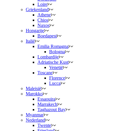
Loire
Griekenland
Athene
Chios
Naxos
Hongarije
Boedapest
Italië
Emilia Romagna
Bologna
Lombardije
Adriatische Kust
Venetië
Toscane
Florence
Lucca
Maleisië
Marokko
Essaouira
Marrakech
Taghazout Bay
Myanmar
Nederland
Twente
Friesland