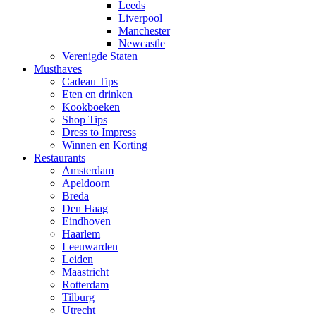
Leeds
Liverpool
Manchester
Newcastle
Verenigde Staten
Musthaves
Cadeau Tips
Eten en drinken
Kookboeken
Shop Tips
Dress to Impress
Winnen en Korting
Restaurants
Amsterdam
Apeldoorn
Breda
Den Haag
Eindhoven
Haarlem
Leeuwarden
Leiden
Maastricht
Rotterdam
Tilburg
Utrecht