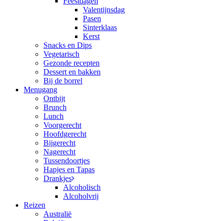
Feestdagen
Valentijnsdag
Pasen
Sinterklaas
Kerst
Snacks en Dips
Vegetarisch
Gezonde recepten
Dessert en bakken
Bij de borrel
Menugang
Ontbijt
Brunch
Lunch
Voorgerecht
Hoofdgerecht
Bijgerecht
Nagerecht
Tussendoortjes
Hapjes en Tapas
Drankjes
Alcoholisch
Alcoholvrij
Reizen
Australië