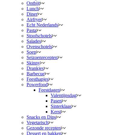
Ontbijt
Lunch
Diner
Airfryer
Echt Nederlands
Pasta
Stoofschotels
Salades
Ovenschotels
Soep
Seizoenrecepten
Skinny
Drankjes
Barbecue
Feesthapjes
Powerfood
Feestdagen
Valentijnsdag
Pasen
Sinterklaas
Kerst
Snacks en Dips
Vegetarisch
Gezonde recepten
Dessert en bakken