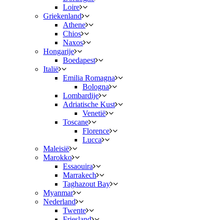
Loire
Griekenland
Athene
Chios
Naxos
Hongarije
Boedapest
Italië
Emilia Romagna
Bologna
Lombardije
Adriatische Kust
Venetië
Toscane
Florence
Lucca
Maleisië
Marokko
Essaouira
Marrakech
Taghazout Bay
Myanmar
Nederland
Twente
Friesland