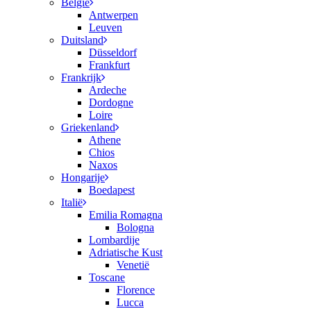
België
Antwerpen
Leuven
Duitsland
Düsseldorf
Frankfurt
Frankrijk
Ardeche
Dordogne
Loire
Griekenland
Athene
Chios
Naxos
Hongarije
Boedapest
Italië
Emilia Romagna
Bologna
Lombardije
Adriatische Kust
Venetië
Toscane
Florence
Lucca