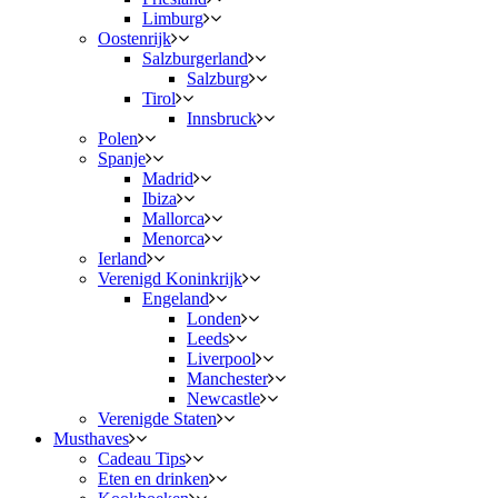
Limburg
Oostenrijk
Salzburgerland
Salzburg
Tirol
Innsbruck
Polen
Spanje
Madrid
Ibiza
Mallorca
Menorca
Ierland
Verenigd Koninkrijk
Engeland
Londen
Leeds
Liverpool
Manchester
Newcastle
Verenigde Staten
Musthaves
Cadeau Tips
Eten en drinken