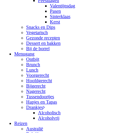
Feestdagen
Valentijnsdag
Pasen
Sinterklaas
Kerst
Snacks en Dips
Vegetarisch
Gezonde recepten
Dessert en bakken
Bij de borrel
Menugang
Ontbijt
Brunch
Lunch
Voorgerecht
Hoofdgerecht
Bijgerecht
Nagerecht
Tussendoortjes
Hapjes en Tapas
Drankjes
Alcoholisch
Alcoholvrij
Reizen
Australië