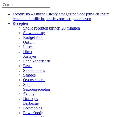
Foodinista – Online Lifestylemagazine voor jouw culinaire,
reizen en familie inspiratie voor het goede leven
Recepten
Snelle recepten binnen 20 minuten
Slowcooking
Budget food
Ontbijt
Lunch
Diner
Airfryer
Echt Nederlands
Pasta
Stoofschotels
Salades
Ovenschotels
Soep
Seizoenrecepten
Skinny
Drankjes
Barbecue
Feesthapjes
Powerfood