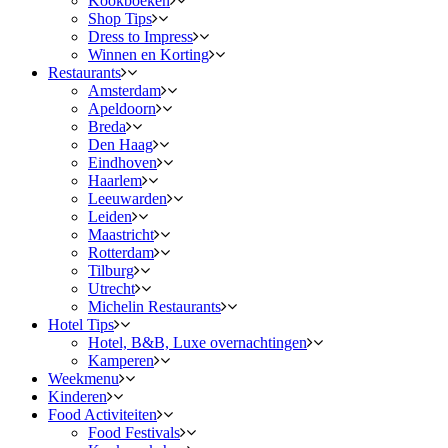
Kookboeken
Shop Tips
Dress to Impress
Winnen en Korting
Restaurants
Amsterdam
Apeldoorn
Breda
Den Haag
Eindhoven
Haarlem
Leeuwarden
Leiden
Maastricht
Rotterdam
Tilburg
Utrecht
Michelin Restaurants
Hotel Tips
Hotel, B&B, Luxe overnachtingen
Kamperen
Weekmenu
Kinderen
Food Activiteiten
Food Festivals