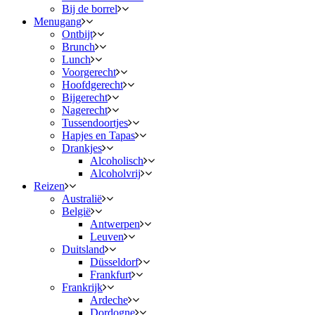
Bij de borrel
Menugang
Ontbijt
Brunch
Lunch
Voorgerecht
Hoofdgerecht
Bijgerecht
Nagerecht
Tussendoortjes
Hapjes en Tapas
Drankjes
Alcoholisch
Alcoholvrij
Reizen
Australië
België
Antwerpen
Leuven
Duitsland
Düsseldorf
Frankfurt
Frankrijk
Ardeche
Dordogne