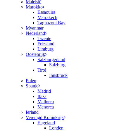
Maleisië
Marokko
Essaouira
Marrakech
Taghazout Bay
Myanmar
Nederland
Twente
Friesland
Limburg
Oostenrijk
Salzburgerland
Salzburg
Tirol
Innsbruck
Polen
Spanje
Madrid
Ibiza
Mallorca
Menorca
Ierland
Verenigd Koninkrijk
Engeland
Londen