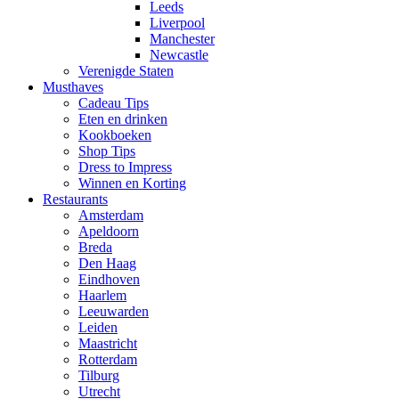
Leeds
Liverpool
Manchester
Newcastle
Verenigde Staten
Musthaves
Cadeau Tips
Eten en drinken
Kookboeken
Shop Tips
Dress to Impress
Winnen en Korting
Restaurants
Amsterdam
Apeldoorn
Breda
Den Haag
Eindhoven
Haarlem
Leeuwarden
Leiden
Maastricht
Rotterdam
Tilburg
Utrecht