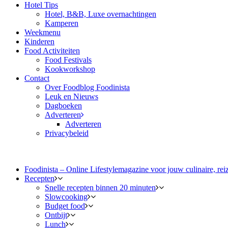
Hotel Tips
Hotel, B&B, Luxe overnachtingen
Kamperen
Weekmenu
Kinderen
Food Activiteiten
Food Festivals
Kookworkshop
Contact
Over Foodblog Foodinista
Leuk en Nieuws
Dagboeken
Adverteren
Adverteren
Privacybeleid
Foodinista – Online Lifestylemagazine voor jouw culinaire, reiz
Recepten
Snelle recepten binnen 20 minuten
Slowcooking
Budget food
Ontbijt
Lunch