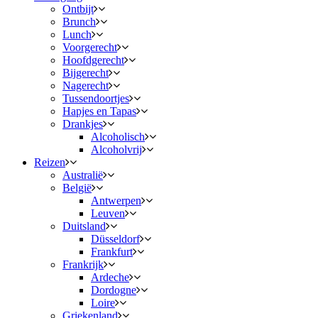
Ontbijt
Brunch
Lunch
Voorgerecht
Hoofdgerecht
Bijgerecht
Nagerecht
Tussendoortjes
Hapjes en Tapas
Drankjes
Alcoholisch
Alcoholvrij
Reizen
Australië
België
Antwerpen
Leuven
Duitsland
Düsseldorf
Frankfurt
Frankrijk
Ardeche
Dordogne
Loire
Griekenland