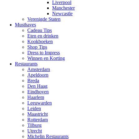
Liverpool
Manchester
Newcastle
Verenigde Staten
Musthaves
Cadeau Tips
Eten en drinken
Kookboeken
Shop Tips
Dress to Impress
Winnen en Korting
Restaurants
Amsterdam
Apeldoorn
Breda
Den Haag
Eindhoven
Haarlem
Leeuwarden
Leiden
Maastricht
Rotterdam
Tilburg
Utrecht
Michelin Restaurants