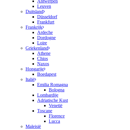
Antwerpen
Leuven
Duitsland
Düsseldorf
Frankfurt
Frankrijk
Ardeche
Dordogne
Loire
Griekenland
Athene
Chios
Naxos
Hongarije
Boedapest
Italië
Emilia Romagna
Bologna
Lombardije
Adriatische Kust
Venetië
Toscane
Florence
Lucca
Maleisië