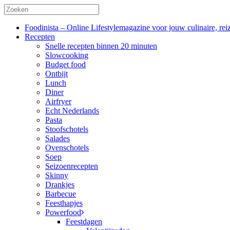
Foodinista – Online Lifestylemagazine voor jouw culinaire, reiz
Recepten
Snelle recepten binnen 20 minuten
Slowcooking
Budget food
Ontbijt
Lunch
Diner
Airfryer
Echt Nederlands
Pasta
Stoofschotels
Salades
Ovenschotels
Soep
Seizoenrecepten
Skinny
Drankjes
Barbecue
Feesthapjes
Powerfood
Feestdagen