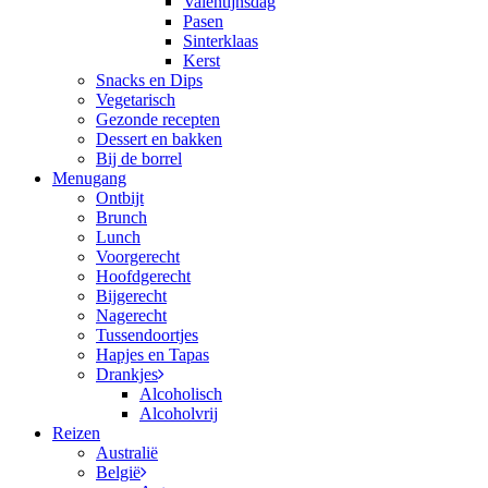
Valentijnsdag
Pasen
Sinterklaas
Kerst
Snacks en Dips
Vegetarisch
Gezonde recepten
Dessert en bakken
Bij de borrel
Menugang
Ontbijt
Brunch
Lunch
Voorgerecht
Hoofdgerecht
Bijgerecht
Nagerecht
Tussendoortjes
Hapjes en Tapas
Drankjes
Alcoholisch
Alcoholvrij
Reizen
Australië
België