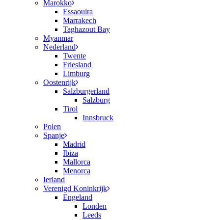
Marokko
Essaouira
Marrakech
Taghazout Bay
Myanmar
Nederland
Twente
Friesland
Limburg
Oostenrijk
Salzburgerland
Salzburg
Tirol
Innsbruck
Polen
Spanje
Madrid
Ibiza
Mallorca
Menorca
Ierland
Verenigd Koninkrijk
Engeland
Londen
Leeds