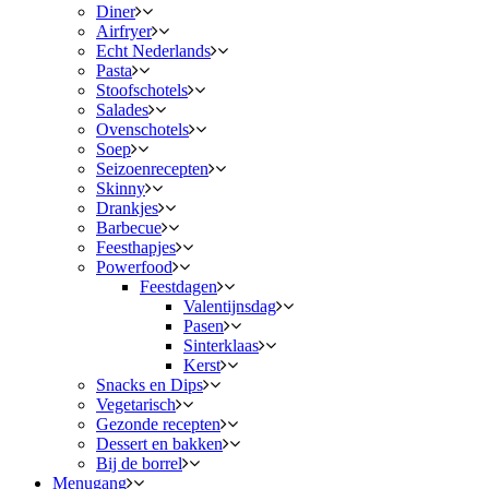
Diner
Airfryer
Echt Nederlands
Pasta
Stoofschotels
Salades
Ovenschotels
Soep
Seizoenrecepten
Skinny
Drankjes
Barbecue
Feesthapjes
Powerfood
Feestdagen
Valentijnsdag
Pasen
Sinterklaas
Kerst
Snacks en Dips
Vegetarisch
Gezonde recepten
Dessert en bakken
Bij de borrel
Menugang