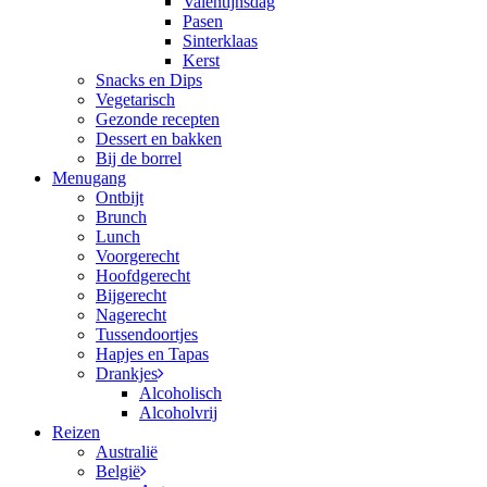
Valentijnsdag
Pasen
Sinterklaas
Kerst
Snacks en Dips
Vegetarisch
Gezonde recepten
Dessert en bakken
Bij de borrel
Menugang
Ontbijt
Brunch
Lunch
Voorgerecht
Hoofdgerecht
Bijgerecht
Nagerecht
Tussendoortjes
Hapjes en Tapas
Drankjes
Alcoholisch
Alcoholvrij
Reizen
Australië
België