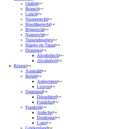
Ontbijt
Brunch
Lunch
Voorgerecht
Hoofdgerecht
Bijgerecht
Nagerecht
Tussendoortjes
Hapjes en Tapas
Drankjes
Alcoholisch
Alcoholvrij
Reizen
Australië
België
Antwerpen
Leuven
Duitsland
Düsseldorf
Frankfurt
Frankrijk
Ardeche
Dordogne
Loire
Griekenland