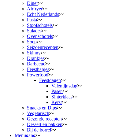
Diner
Airfryer
Echt Nederlands
Pasta
Stoofschotels
Salades
Ovenschotels
Soep
Seizoenrecepten
Skinny
Drankjes
Barbecue
Feesthapjes
Powerfood
Feestdagen
Valentijnsdag
Pasen
Sinterklaas
Kerst
Snacks en Dips
Vegetarisch
Gezonde recepten
Dessert en bakken
Bij de borrel
Menugang