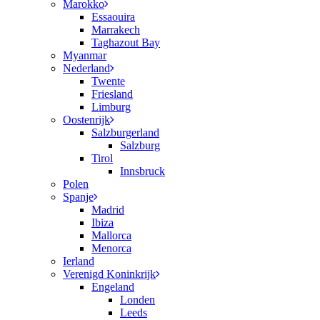
Marokko
Essaouira
Marrakech
Taghazout Bay
Myanmar
Nederland
Twente
Friesland
Limburg
Oostenrijk
Salzburgerland
Salzburg
Tirol
Innsbruck
Polen
Spanje
Madrid
Ibiza
Mallorca
Menorca
Ierland
Verenigd Koninkrijk
Engeland
Londen
Leeds