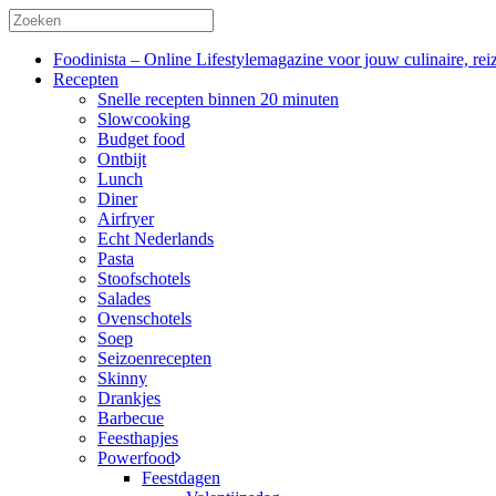
Foodinista – Online Lifestylemagazine voor jouw culinaire, reiz
Recepten
Snelle recepten binnen 20 minuten
Slowcooking
Budget food
Ontbijt
Lunch
Diner
Airfryer
Echt Nederlands
Pasta
Stoofschotels
Salades
Ovenschotels
Soep
Seizoenrecepten
Skinny
Drankjes
Barbecue
Feesthapjes
Powerfood
Feestdagen