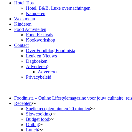
Hotel Tips
Hotel, B&B, Luxe overnachtingen
Kamperen
Weekmenu
Kinderen
Food Activiteiten
Food Festivals
Kookworkshop
Contact
Over Foodblog Foodinista
Leuk en Nieuws
Dagboeken
Adverteren
Adverteren
Privacybeleid
Foodinista – Online Lifestylemagazine voor jouw culinaire, reiz
Recepten
Snelle recepten binnen 20 minuten
Slowcooking
Budget food
Ontbijt
Lunch