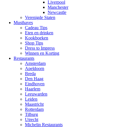
Liverpool
Manchester
Newcastle
Verenigde Staten
Musthaves
Cadeau Tips
Eten en drinken
Kookboeken
Shop Tips
Dress to Impress
Winnen en Korting
Restaurants
Amsterdam
Apeldoorn
Breda
Den Haag
Eindhoven
Haarlem
Leeuwarden
Leiden
Maastricht
Rotterdam
Tilburg
Utrecht
Michelin Restaurants