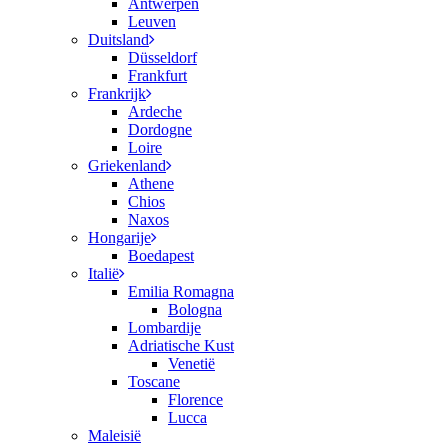
Antwerpen
Leuven
Duitsland
Düsseldorf
Frankfurt
Frankrijk
Ardeche
Dordogne
Loire
Griekenland
Athene
Chios
Naxos
Hongarije
Boedapest
Italië
Emilia Romagna
Bologna
Lombardije
Adriatische Kust
Venetië
Toscane
Florence
Lucca
Maleisië