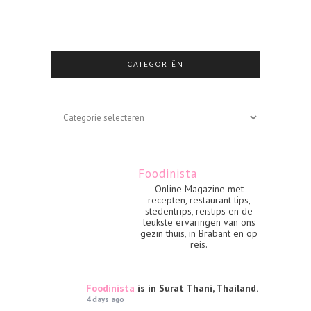
CATEGORIËN
Categoriën
Foodinista
Online Magazine met
recepten, restaurant tips,
stedentrips, reistips en de
leukste ervaringen van ons
gezin thuis, in Brabant en op
reis.
Foodinista
is in Surat Thani, Thailand.
4 days ago