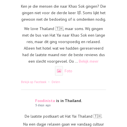
Ken je die mensen die naar Khao Sok gingen? Die
gingen niet voor de derde keer 🤣. Soms lijkt het
gewoon niet de bedoeling of is omdenken nodig.
We love Thailand 🇹🇭, maar soms. Wij gingen
met de bus van Hat Yai naar Khao Sok een lange
reis, maar dit ging voorspoedig en relaxed.
Alleen het hotel wat we hadden gereserveerd
had de laatste maand nier de beste reviews dus
een slecht voorgevoel. Oo
...
Bekijk meer
Foto
·
Bekijk op Facebook
Delen
Foodinista
is in Thailand.
5 days ago
De laatste postkaart uit Hat Yai Thailand 🇹🇭.
Na een dagje relaxen gaan we vandaag cultuur