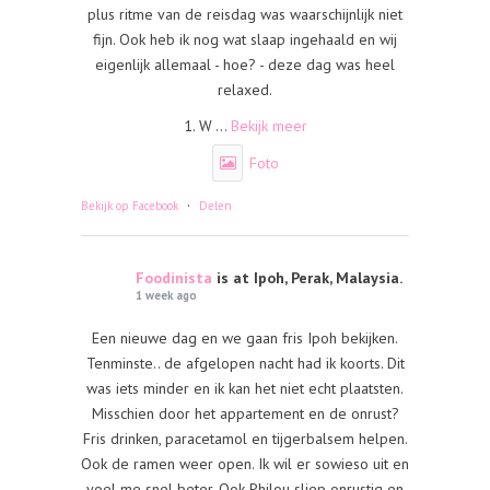
plus ritme van de reisdag was waarschijnlijk niet
fijn. Ook heb ik nog wat slaap ingehaald en wij
eigenlijk allemaal - hoe? - deze dag was heel
relaxed.
1. W
...
Bekijk meer
Foto
·
Bekijk op Facebook
Delen
Foodinista
is at Ipoh, Perak, Malaysia.
1 week ago
Een nieuwe dag en we gaan fris Ipoh bekijken.
Tenminste.. de afgelopen nacht had ik koorts. Dit
was iets minder en ik kan het niet echt plaatsten.
Misschien door het appartement en de onrust?
Fris drinken, paracetamol en tijgerbalsem helpen.
Ook de ramen weer open. Ik wil er sowieso uit en
voel me snel beter. Ook Philou sliep onrustig en