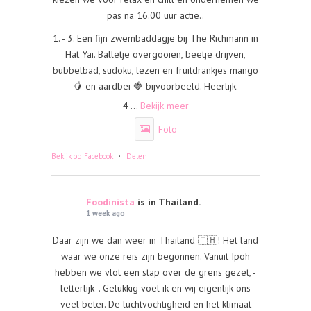
pas na 16.00 uur actie..
1. - 3. Een fijn zwembaddagje bij The Richmann in
Hat Yai. Balletje overgooien, beetje drijven,
bubbelbad, sudoku, lezen en fruitdrankjes mango
🥭 en aardbei 🍓 bijvoorbeeld. Heerlijk.
4
...
Bekijk meer
Foto
·
Bekijk op Facebook
Delen
Foodinista
is in Thailand.
1 week ago
Daar zijn we dan weer in Thailand 🇹🇭! Het land
waar we onze reis zijn begonnen. Vanuit Ipoh
hebben we vlot een stap over de grens gezet, -
letterlijk -. Gelukkig voel ik en wij eigenlijk ons
veel beter. De luchtvochtigheid en het klimaat