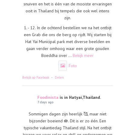
snuiven en het is één van de mooiste ervaringen
ooit in Thailand bij tempels die ook wel intens
zijn.
1. - 12. In de ochtend bestellen we na het ontbijt
een Grab die ons de berg op rijdt. Wij starten bij
Hat Yai Municipal park met diverse beelden en
gaan verder omhoog waar een grote gouden
Boeddha over
...
Bekijk meer
Foto
·
Bekijk op Facebook
Delen
Foodinista
is in Hatyai,Thailand.
7 days ago
Sommigen dagen zijn heerlijk 🥰, maar niet
bijzonder boeiend 🪷. Dit is er zo één. Een
typische vakantiedag Thailand stijl. Na het ontbijt
kiezen we voor relax en chill en ondernemen we