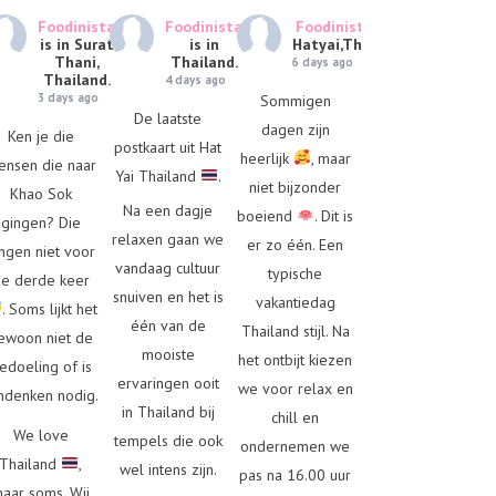
Foodinista
Foodinista
Foodinista
is in
is in Surat
is in
Hatyai,Thailand.
Thani,
Thailand.
6 days ago
Thailand.
4 days ago
3 days ago
Sommigen
De laatste
dagen zijn
Ken je die
postkaart uit Hat
heerlijk
, maar
ensen die naar
Yai Thailand
.
niet bijzonder
Khao Sok
Na een dagje
boeiend
. Dit is
gingen? Die
relaxen gaan we
er zo één. Een
ngen niet voor
vandaag cultuur
typische
e derde keer
snuiven en het is
vakantiedag
. Soms lijkt het
één van de
Thailand stijl. Na
ewoon niet de
mooiste
het ontbijt kiezen
edoeling of is
ervaringen ooit
we voor relax en
denken nodig.
in Thailand bij
chill en
We love
tempels die ook
ondernemen we
Thailand
,
wel intens zijn.
pas na 16.00 uur
aar soms. Wij