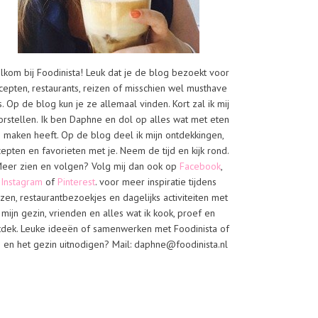
lkom bij Foodinista! Leuk dat je de blog bezoekt voor
cepten, restaurants, reizen of misschien wel musthave
s. Op de blog kun je ze allemaal vinden. Kort zal ik mij
orstellen. Ik ben Daphne en dol op alles wat met eten
e maken heeft. Op de blog deel ik mijn ontdekkingen,
cepten en favorieten met je. Neem de tijd en kijk rond.
eer zien en volgen? Volg mij dan ook op
Facebook
,
Instagram
of
Pinterest
. voor meer inspiratie tijdens
izen, restaurantbezoekjes en dagelijks activiteiten met
mijn gezin, vrienden en alles wat ik kook, proef en
tdek. Leuke ideeën of samenwerken met Foodinista of
j en het gezin uitnodigen? Mail: daphne@foodinista.nl