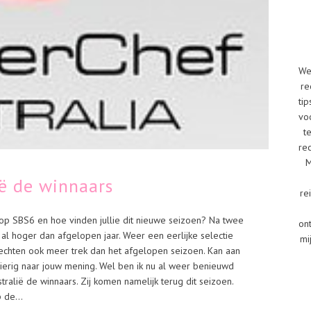
We
re
tip
vo
t
re
M
ië de winnaars
re
op SBS6 en hoe vinden jullie dit nieuwe seizoen? Na twee
on
 al hoger dan afgelopen jaar. Weer een eerlijke selectie
mi
echten ook meer trek dan het afgelopen seizoen. Kan aan
sgierig naar jouw mening. Wel ben ik nu al weer benieuwd
ralië de winnaars. Zij komen namelijk terug dit seizoen.
 de...