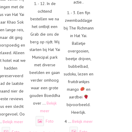
actie..
1. - 12. In de
ingen met de
ochtend
1. - 3. Een fijn
us van Hat Yai
bestellen we na
zwembaddagje
naar Khao Sok
het ontbijt een
bij The Richmann
en lange reis,
Grab die ons de
in Hat Yai.
maar dit ging
berg op rijdt. Wij
Balletje
oorspoedig en
starten bij Hat Yai
overgooien,
elaxed. Alleen
Municipal park
beetje drijven,
t hotel wat we
met diverse
bubbelbad,
hadden
beelden en gaan
sudoku, lezen en
gereserveerd
verder omhoog
fruitdrankjes
had de laatste
waar een grote
mango
en
maand nier de
gouden Boeddha
aardbei
beste reviews
over
...
Bekijk
bijvoorbeeld.
us een slecht
meer
Heerlijk.
oorgevoel. Oo
Foto
4
...
Bekijk meer
..
Bekijk meer
Foto
Foto