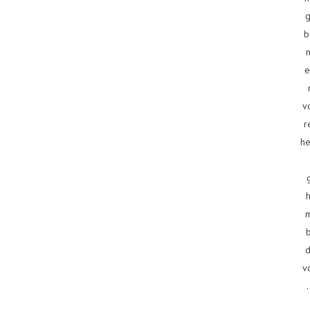
g
b
e
v
r
he
d
v
.