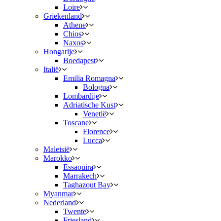
Loire
Griekenland
Athene
Chios
Naxos
Hongarije
Boedapest
Italië
Emilia Romagna
Bologna
Lombardije
Adriatische Kust
Venetië
Toscane
Florence
Lucca
Maleisië
Marokko
Essaouira
Marrakech
Taghazout Bay
Myanmar
Nederland
Twente
Friesland