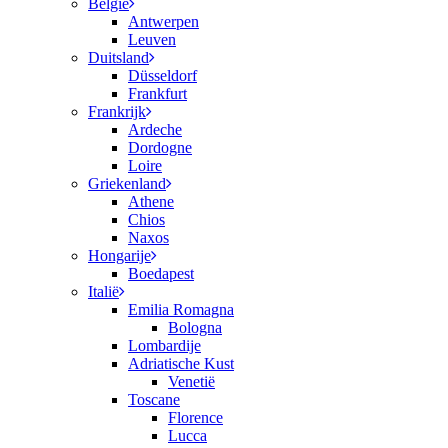
België
Antwerpen
Leuven
Duitsland
Düsseldorf
Frankfurt
Frankrijk
Ardeche
Dordogne
Loire
Griekenland
Athene
Chios
Naxos
Hongarije
Boedapest
Italië
Emilia Romagna
Bologna
Lombardije
Adriatische Kust
Venetië
Toscane
Florence
Lucca