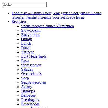
Foodinista – Online Lifestylemagazine voor jouw culinaire,
reizen en familie inspiratie voor het goede leven
Recepten
Snelle recepten binnen 20 minuten
Slowcooking
Budget food
Ontbijt
Lunch
Diner
Airfryer
Echt Nederlands
Pasta
Stoofschotels
Salades
Ovenschotels
Soep
Seizoenrecepten
Skinny
Drankjes
Barbecue
Feesthapjes
Powerfood