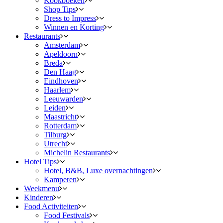
Kookboeken
Shop Tips
Dress to Impress
Winnen en Korting
Restaurants
Amsterdam
Apeldoorn
Breda
Den Haag
Eindhoven
Haarlem
Leeuwarden
Leiden
Maastricht
Rotterdam
Tilburg
Utrecht
Michelin Restaurants
Hotel Tips
Hotel, B&B, Luxe overnachtingen
Kamperen
Weekmenu
Kinderen
Food Activiteiten
Food Festivals