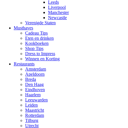
Leeds
Liverpool
Manchester
Newcastle
Verenigde Staten
Musthaves
Cadeau Tips
Eten en drinken
Kookboeken
Shop Tips
Dress to Impress
Winnen en Korting
Restaurants
Amsterdam
Apeldoorn
Breda
Den Haag
Eindhoven
Haarlem
Leeuwarden
Leiden
Maastricht
Rotterdam
Tilburg
Utrecht