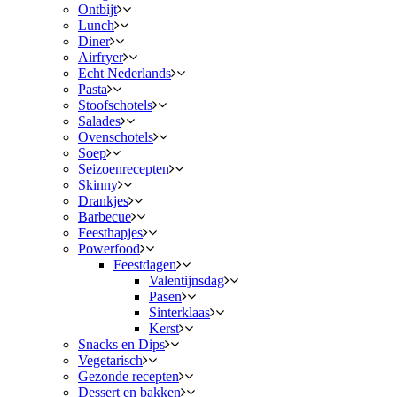
Ontbijt
Lunch
Diner
Airfryer
Echt Nederlands
Pasta
Stoofschotels
Salades
Ovenschotels
Soep
Seizoenrecepten
Skinny
Drankjes
Barbecue
Feesthapjes
Powerfood
Feestdagen
Valentijnsdag
Pasen
Sinterklaas
Kerst
Snacks en Dips
Vegetarisch
Gezonde recepten
Dessert en bakken