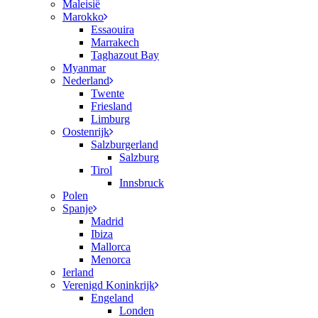
Maleisië
Marokko
Essaouira
Marrakech
Taghazout Bay
Myanmar
Nederland
Twente
Friesland
Limburg
Oostenrijk
Salzburgerland
Salzburg
Tirol
Innsbruck
Polen
Spanje
Madrid
Ibiza
Mallorca
Menorca
Ierland
Verenigd Koninkrijk
Engeland
Londen