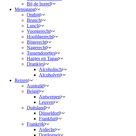
Bij de borrel
Menugang
Ontbijt
Brunch
Lunch
Voorgerecht
Hoofdgerecht
Bijgerecht
Nagerecht
Tussendoortjes
Hapjes en Tapas
Drankjes
Alcoholisch
Alcoholvrij
Reizen
Australië
België
Antwerpen
Leuven
Duitsland
Düsseldorf
Frankfurt
Frankrijk
Ardeche
Dordogne