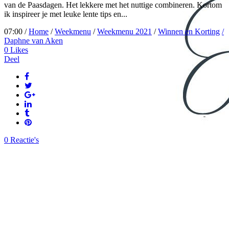
van de Paasdagen. Het lekkere met het nuttige combineren. Kortom
ik inspireer je met leuke lente tips en...
07:00 /
Home
/
Weekmenu
/
Weekmenu 2021
/
Winnen en Korting
/
Daphne van Aken
0
Likes
Deel
0 Reactie's