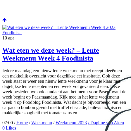
10
apr
Wat eten we deze week? – Lente
Weekmenu Week 4 Foodinista
Iedere maandag een nieuw lente weekmenu met recept ideeën en
een makkelijk overzicht voor dagelijkse eet inspiratie. Ook deze
week staat er weer een nieuw lente weekmenu voor je klaar met
dagelijkse lente recepten en een week vol gevarieerd eten. Deze
week besteden we ook aandacht aan het menu voor Pasen, want de
week begint op Paasmaandag. Kijk mee in het lente weekmenu
week 4 op Foodblog Foodinista. Wat dacht je bijvoorbeeld van een
carpaccio bonbon gevuld met truffel ei salade, baileys tiramisu en
makkelijke spaghetti met tomatensaus en...
07:00 /
Home
/
Weekmenu
/
Weekmenu 2023
/ Daphne van Aken
0
Likes