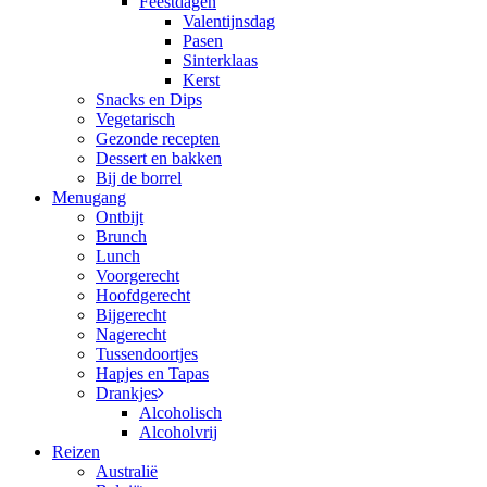
Feestdagen
Valentijnsdag
Pasen
Sinterklaas
Kerst
Snacks en Dips
Vegetarisch
Gezonde recepten
Dessert en bakken
Bij de borrel
Menugang
Ontbijt
Brunch
Lunch
Voorgerecht
Hoofdgerecht
Bijgerecht
Nagerecht
Tussendoortjes
Hapjes en Tapas
Drankjes
Alcoholisch
Alcoholvrij
Reizen
Australië