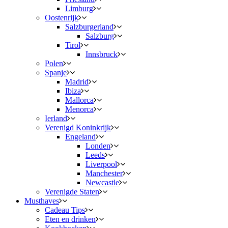
Limburg
Oostenrijk
Salzburgerland
Salzburg
Tirol
Innsbruck
Polen
Spanje
Madrid
Ibiza
Mallorca
Menorca
Ierland
Verenigd Koninkrijk
Engeland
Londen
Leeds
Liverpool
Manchester
Newcastle
Verenigde Staten
Musthaves
Cadeau Tips
Eten en drinken