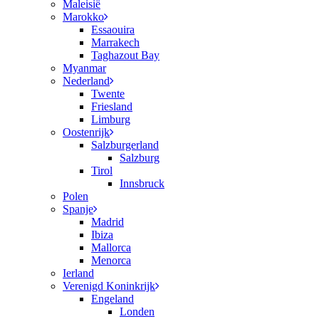
Maleisië
Marokko
Essaouira
Marrakech
Taghazout Bay
Myanmar
Nederland
Twente
Friesland
Limburg
Oostenrijk
Salzburgerland
Salzburg
Tirol
Innsbruck
Polen
Spanje
Madrid
Ibiza
Mallorca
Menorca
Ierland
Verenigd Koninkrijk
Engeland
Londen