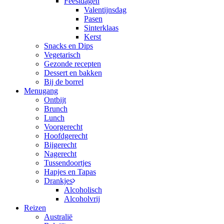
Feestdagen
Valentijnsdag
Pasen
Sinterklaas
Kerst
Snacks en Dips
Vegetarisch
Gezonde recepten
Dessert en bakken
Bij de borrel
Menugang
Ontbijt
Brunch
Lunch
Voorgerecht
Hoofdgerecht
Bijgerecht
Nagerecht
Tussendoortjes
Hapjes en Tapas
Drankjes
Alcoholisch
Alcoholvrij
Reizen
Australië