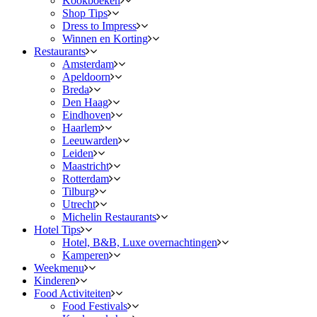
Kookboeken
Shop Tips
Dress to Impress
Winnen en Korting
Restaurants
Amsterdam
Apeldoorn
Breda
Den Haag
Eindhoven
Haarlem
Leeuwarden
Leiden
Maastricht
Rotterdam
Tilburg
Utrecht
Michelin Restaurants
Hotel Tips
Hotel, B&B, Luxe overnachtingen
Kamperen
Weekmenu
Kinderen
Food Activiteiten
Food Festivals