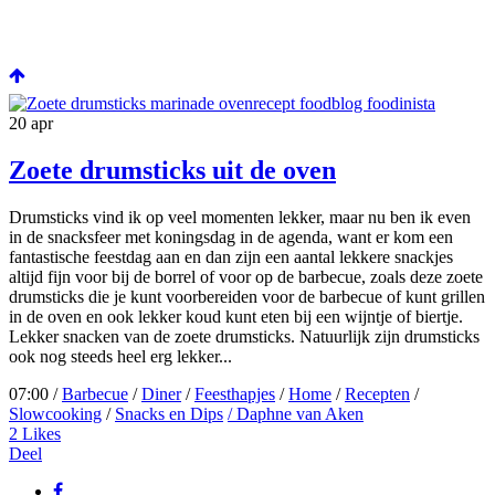
20
apr
Zoete drumsticks uit de oven
Drumsticks vind ik op veel momenten lekker, maar nu ben ik even
in de snacksfeer met koningsdag in de agenda, want er kom een
fantastische feestdag aan en dan zijn een aantal lekkere snackjes
altijd fijn voor bij de borrel of voor op de barbecue, zoals deze zoete
drumsticks die je kunt voorbereiden voor de barbecue of kunt grillen
in de oven en ook lekker koud kunt eten bij een wijntje of biertje.
Lekker snacken van de zoete drumsticks. Natuurlijk zijn drumsticks
ook nog steeds heel erg lekker...
07:00 /
Barbecue
/
Diner
/
Feesthapjes
/
Home
/
Recepten
/
Slowcooking
/
Snacks en Dips
/ Daphne van Aken
2
Likes
Deel