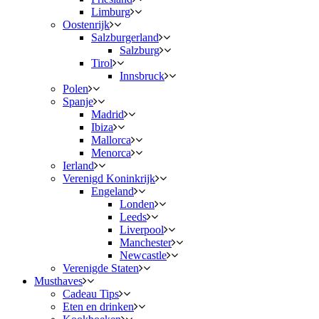
Limburg
Oostenrijk
Salzburgerland
Salzburg
Tirol
Innsbruck
Polen
Spanje
Madrid
Ibiza
Mallorca
Menorca
Ierland
Verenigd Koninkrijk
Engeland
Londen
Leeds
Liverpool
Manchester
Newcastle
Verenigde Staten
Musthaves
Cadeau Tips
Eten en drinken