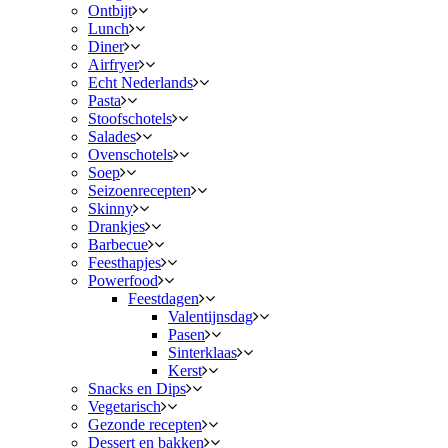
Ontbijt
Lunch
Diner
Airfryer
Echt Nederlands
Pasta
Stoofschotels
Salades
Ovenschotels
Soep
Seizoenrecepten
Skinny
Drankjes
Barbecue
Feesthapjes
Powerfood
Feestdagen
Valentijnsdag
Pasen
Sinterklaas
Kerst
Snacks en Dips
Vegetarisch
Gezonde recepten
Dessert en bakken