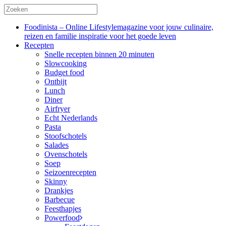
Foodinista – Online Lifestylemagazine voor jouw culinaire,
reizen en familie inspiratie voor het goede leven
Recepten
Snelle recepten binnen 20 minuten
Slowcooking
Budget food
Ontbijt
Lunch
Diner
Airfryer
Echt Nederlands
Pasta
Stoofschotels
Salades
Ovenschotels
Soep
Seizoenrecepten
Skinny
Drankjes
Barbecue
Feesthapjes
Powerfood