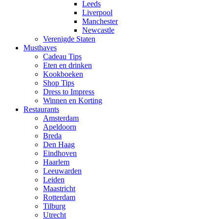
Leeds
Liverpool
Manchester
Newcastle
Verenigde Staten
Musthaves
Cadeau Tips
Eten en drinken
Kookboeken
Shop Tips
Dress to Impress
Winnen en Korting
Restaurants
Amsterdam
Apeldoorn
Breda
Den Haag
Eindhoven
Haarlem
Leeuwarden
Leiden
Maastricht
Rotterdam
Tilburg
Utrecht