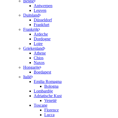
België
Antwerpen
Leuven
Duitsland
Düsseldorf
Frankfurt
Frankrijk
Ardeche
Dordogne
Loire
Griekenland
Athene
Chios
Naxos
Hongarije
Boedapest
Italië
Emilia Romagna
Bologna
Lombardije
Adriatische Kust
Venetië
Toscane
Florence
Lucca