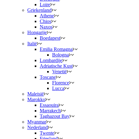
Loire
Griekenland
Athene
Chios
Naxos
Hongarije
Boedapest
Italië
Emilia Romagna
Bologna
Lombardije
Adriatische Kust
Venetië
Toscane
Florence
Lucca
Maleisië
Marokko
Essaouira
Marrakech
Taghazout Bay
Myanmar
Nederland
Twente
Friesland