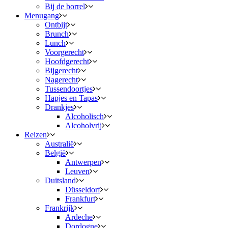
Bij de borrel
Menugang
Ontbijt
Brunch
Lunch
Voorgerecht
Hoofdgerecht
Bijgerecht
Nagerecht
Tussendoortjes
Hapjes en Tapas
Drankjes
Alcoholisch
Alcoholvrij
Reizen
Australië
België
Antwerpen
Leuven
Duitsland
Düsseldorf
Frankfurt
Frankrijk
Ardeche
Dordogne