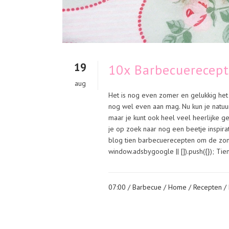
19
10x Barbecuerecept
aug
Het is nog even zomer en gelukkig he
nog wel even aan mag. Nu kun je natuur
maar je kunt ook heel veel heerlijke g
je op zoek naar nog een beetje inspira
blog tien barbecuerecepten om de zo
window.adsbygoogle || []).push({}); Ti
07:00 /
Barbecue
/
Home
/
Recepten
/