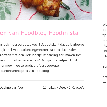
We
re
en van Foodblog Foodinista
tip
vo
t is ook mooi barbecueweer! Dat betekent dat de barbecue
t
lijk heel veel barbecuegerechten kant en klaar halen,
re
erechten met een klein beetje inspanning zelf maken. Ben
M
tie voor barbecuerecepten? Dan ga ik je helpen. In dit
mer mooi mee te eindigen. (adsbygoogle =
re
en barbecuerecepten van Foodblog...
on
mi
 Daphne van Aken
12
Likes
Deel
2 Reactie's