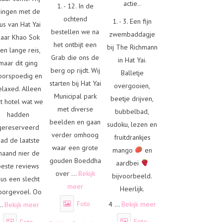
actie..
1. - 12. In de
ingen met de
ochtend
1. - 3. Een fijn
us van Hat Yai
bestellen we na
zwembaddagje
naar Khao Sok
het ontbijt een
bij The Richmann
en lange reis,
Grab die ons de
in Hat Yai.
maar dit ging
berg op rijdt. Wij
Balletje
oorspoedig en
starten bij Hat Yai
overgooien,
elaxed. Alleen
Municipal park
beetje drijven,
t hotel wat we
met diverse
bubbelbad,
hadden
beelden en gaan
sudoku, lezen en
gereserveerd
verder omhoog
fruitdrankjes
had de laatste
waar een grote
mango
en
maand nier de
gouden Boeddha
aardbei
beste reviews
over
...
Bekijk
bijvoorbeeld.
us een slecht
meer
Heerlijk.
oorgevoel. Oo
Foto
4
...
Bekijk meer
..
Bekijk meer
Foto
Foto