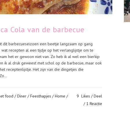
oca Cola van de barbecue
 dat dit barbecueseizoen een beetje langzaam op gang
wat recepten al een tijdje op het verlanglijstje om te
m het er gewoon niet van. Zo heb ik al wel een bierkip
n ik al druk geweest met schol op de barbecue, maar ook
t receptenlijstje. Het zijn van die dingetjes die
Zo...
et food
/
Diner
/
Feesthapjes
/
Home
/
9
Likes
Deel
1 Reactie