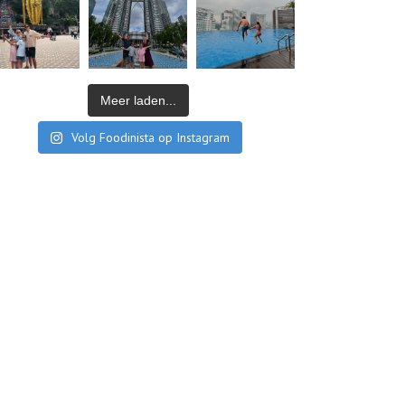
Meer laden...
Volg Foodinista op Instagram