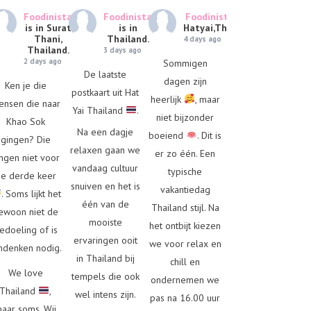
Foodinista
Foodinista
Foodinista
is in
is in Surat
is in
Hatyai,Thailand.
Thani,
Thailand.
4 days ago
Thailand.
3 days ago
2 days ago
Sommigen
De laatste
dagen zijn
Ken je die
postkaart uit Hat
heerlijk
, maar
ensen die naar
Yai Thailand
.
niet bijzonder
Khao Sok
Na een dagje
boeiend
. Dit is
gingen? Die
relaxen gaan we
er zo één. Een
ngen niet voor
vandaag cultuur
typische
e derde keer
snuiven en het is
vakantiedag
. Soms lijkt het
één van de
Thailand stijl. Na
ewoon niet de
mooiste
het ontbijt kiezen
edoeling of is
ervaringen ooit
we voor relax en
denken nodig.
in Thailand bij
chill en
We love
tempels die ook
ondernemen we
Thailand
,
wel intens zijn.
pas na 16.00 uur
aar soms. Wij