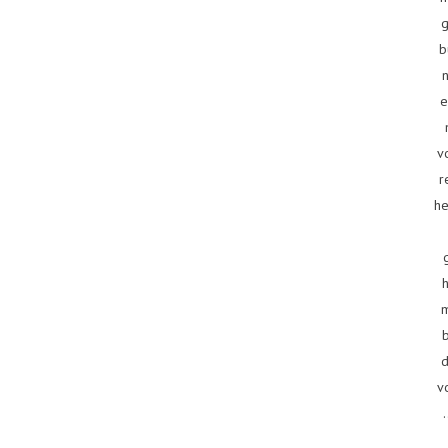
g
b
e
v
r
he
d
v
.