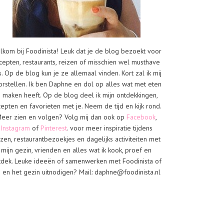
lkom bij Foodinista! Leuk dat je de blog bezoekt voor
cepten, restaurants, reizen of misschien wel musthave
s. Op de blog kun je ze allemaal vinden. Kort zal ik mij
orstellen. Ik ben Daphne en dol op alles wat met eten
e maken heeft. Op de blog deel ik mijn ontdekkingen,
cepten en favorieten met je. Neem de tijd en kijk rond.
eer zien en volgen? Volg mij dan ook op
Facebook
,
Instagram
of
Pinterest
. voor meer inspiratie tijdens
izen, restaurantbezoekjes en dagelijks activiteiten met
mijn gezin, vrienden en alles wat ik kook, proef en
tdek. Leuke ideeën of samenwerken met Foodinista of
j en het gezin uitnodigen? Mail: daphne@foodinista.nl