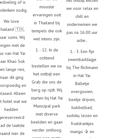
het ontbijt kiezen
edoeling of is
mooiste
we voor relax en
denken nodig.
ervaringen ooit
chill en
We love
in Thailand bij
ondernemen we
hailand 🇹🇭,
tempels die ook
pas na 16.00 uur
aar soms. Wij
wel intens zijn.
actie..
ingen met de
1. - 12. In de
1. - 3. Een fijn
us van Hat Yai
ochtend
zwembaddagje
naar Khao Sok
bestellen we na
bij The Richmann
en lange reis,
het ontbijt een
in Hat Yai.
maar dit ging
Grab die ons de
Balletje
oorspoedig en
berg op rijdt. Wij
overgooien,
elaxed. Alleen
starten bij Hat Yai
beetje drijven,
t hotel wat we
Municipal park
bubbelbad,
hadden
met diverse
sudoku, lezen en
gereserveerd
beelden en gaan
fruitdrankjes
had de laatste
verder omhoog
mango 🥭 en
maand nier de
waar een grote