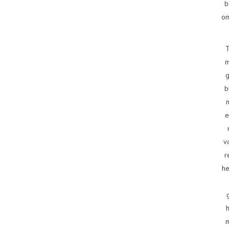
b
om
T
m
g
b
e
v
r
he