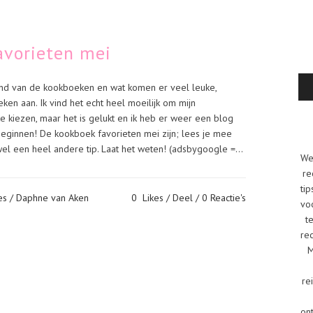
avorieten mei
 land van de kookboeken en wat komen er veel leuke,
ken aan. Ik vind het echt heel moeilijk om mijn
e kiezen, maar het is gelukt en ik heb er weer een blog
innen! De kookboek favorieten mei zijn; lees je mee
 wel een heel andere tip. Laat het weten! (adsbygoogle =...
We
re
tip
es
/ Daphne van Aken
0
Likes
Deel
0 Reactie's
vo
t
re
M
re
on