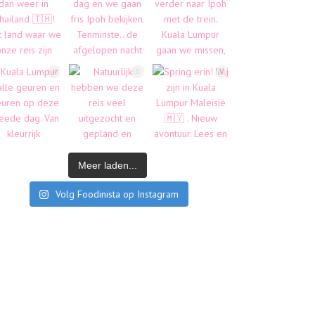
Meer laden...
Volg Foodinista op Instagram