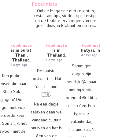
Foodinista
Online Magazine met recepten,
restaurant tips, stedentrips, reistips
en de leukste ervaringen van ons
gezin thuis, in Brabant en op reis.
Foodinista
Foodinista
Foodinista
is in
is in Surat
is in
Hatyai,Thailand.
Thani,
Thailand.
4 days ago
Thailand.
3 days ago
2 days ago
Sommigen
De laatste
dagen zijn
Ken je die
postkaart uit Hat
heerlijk 🥰, maar
ensen die naar
Yai Thailand
niet bijzonder
Khao Sok
🇹🇭.
boeiend 🪷. Dit is
gingen? Die
Na een dagje
er zo één. Een
ngen niet voor
relaxen gaan we
typische
e derde keer
vandaag cultuur
vakantiedag
. Soms lijkt het
snuiven en het is
Thailand stijl. Na
ewoon niet de
één van de