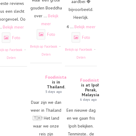
aardbei 🍓
beste reviews
gouden Boeddha
bijvoorbeeld.
us een slecht
over
...
Bekijk
Heerlijk.
oorgevoel. Oo
meer
4
...
Bekijk meer
..
Bekijk meer
Foto
Foto
Foto
·
Bekijk op Facebook
·
·
Bekijk op Facebook
ijk op Facebook
Delen
Delen
Delen
Foodinista
Foodinista
is in
is at Ipoh,
Thailand.
Perak,
5 days ago
Malaysia.
6 days ago
Daar zijn we dan
weer in Thailand
Een nieuwe dag
🇹🇭! Het land
en we gaan fris
waar we onze
Ipoh bekijken.
reis zijn
Tenminste.. de