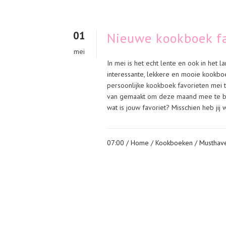
01
Nieuwe kookboek f
mei
In mei is het echt lente en ook in het
interessante, lekkere en mooie kookboe
persoonlijke kookboek favorieten mei t
van gemaakt om deze maand mee te beg
wat is jouw favoriet? Misschien heb jij
07:00 /
Home
/
Kookboeken
/
Musthav