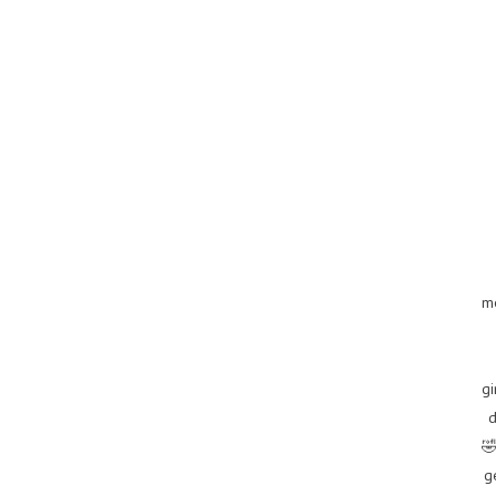
m
gi
d
🤣
g