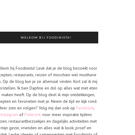
WELKOM BIJ FOODINISTA!
lkom bij Foodinista! Leuk dat je de blog bezoekt voor
cepten, restaurants, reizen of misschien wel musthave
s. Op de blog kun je ze allemaal vinden. Kort zal ik mij
orstellen. Ik ben Daphne en dol op alles wat met eten
e maken heeft. Op de blog deel ik mijn ontdekkingen,
cepten en favorieten met je. Neem de tijd en kijk rond.
eer zien en volgen? Volg mij dan ook op
Facebook
,
Instagram
of
Pinterest
. voor meer inspiratie tijdens
izen, restaurantbezoekjes en dagelijks activiteiten met
mijn gezin, vrienden en alles wat ik kook, proef en
tdek. Leuke ideeën of samenwerken met Foodinista of