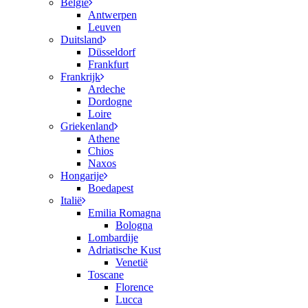
België
Antwerpen
Leuven
Duitsland
Düsseldorf
Frankfurt
Frankrijk
Ardeche
Dordogne
Loire
Griekenland
Athene
Chios
Naxos
Hongarije
Boedapest
Italië
Emilia Romagna
Bologna
Lombardije
Adriatische Kust
Venetië
Toscane
Florence
Lucca