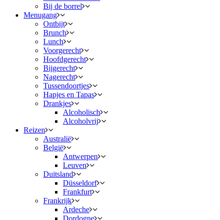
Bij de borrel
Menugang
Ontbijt
Brunch
Lunch
Voorgerecht
Hoofdgerecht
Bijgerecht
Nagerecht
Tussendoortjes
Hapjes en Tapas
Drankjes
Alcoholisch
Alcoholvrij
Reizen
Australië
België
Antwerpen
Leuven
Duitsland
Düsseldorf
Frankfurt
Frankrijk
Ardeche
Dordogne