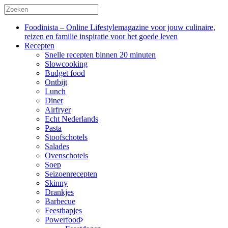
Foodinista – Online Lifestylemagazine voor jouw culinaire,
reizen en familie inspiratie voor het goede leven
Recepten
Snelle recepten binnen 20 minuten
Slowcooking
Budget food
Ontbijt
Lunch
Diner
Airfryer
Echt Nederlands
Pasta
Stoofschotels
Salades
Ovenschotels
Soep
Seizoenrecepten
Skinny
Drankjes
Barbecue
Feesthapjes
Powerfood