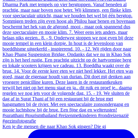
Ken je die mensen die naar Khao Sok gingen? Die gi