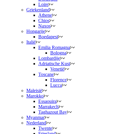
Loire
Griekenland
Athene
Chios
Naxos
Hongarije
Boedapest
Italië
Emilia Romagna
Bologna
Lombardije
Adriatische Kust
Venetië
Toscane
Florence
Lucca
Maleisië
Marokko
Essaouira
Marrakech
Taghazout Bay
Myanmar
Nederland
Twente
Friesland