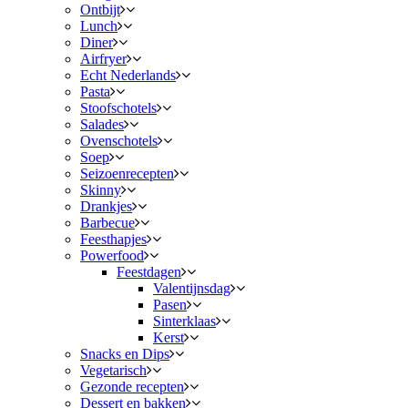
Ontbijt
Lunch
Diner
Airfryer
Echt Nederlands
Pasta
Stoofschotels
Salades
Ovenschotels
Soep
Seizoenrecepten
Skinny
Drankjes
Barbecue
Feesthapjes
Powerfood
Feestdagen
Valentijnsdag
Pasen
Sinterklaas
Kerst
Snacks en Dips
Vegetarisch
Gezonde recepten
Dessert en bakken