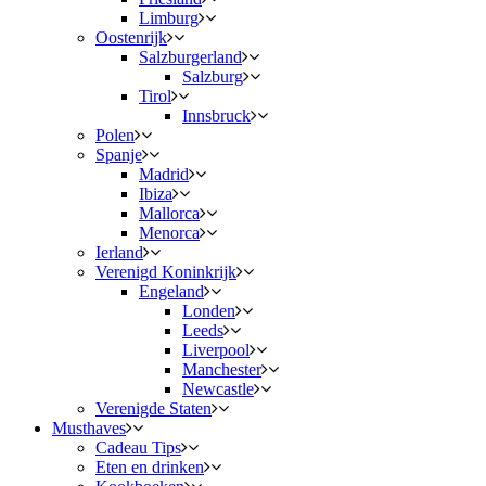
Limburg
Oostenrijk
Salzburgerland
Salzburg
Tirol
Innsbruck
Polen
Spanje
Madrid
Ibiza
Mallorca
Menorca
Ierland
Verenigd Koninkrijk
Engeland
Londen
Leeds
Liverpool
Manchester
Newcastle
Verenigde Staten
Musthaves
Cadeau Tips
Eten en drinken