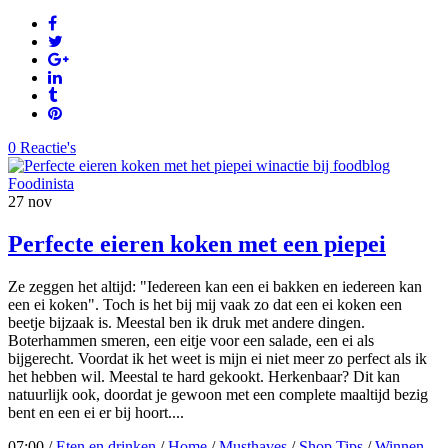
0 Reactie's
27
nov
Perfecte eieren koken met een piepei
Ze zeggen het altijd: "Iedereen kan een ei bakken en iedereen kan
een ei koken". Toch is het bij mij vaak zo dat een ei koken een
beetje bijzaak is. Meestal ben ik druk met andere dingen.
Boterhammen smeren, een eitje voor een salade, een ei als
bijgerecht. Voordat ik het weet is mijn ei niet meer zo perfect als ik
het hebben wil. Meestal te hard gekookt. Herkenbaar? Dit kan
natuurlijk ook, doordat je gewoon met een complete maaltijd bezig
bent en een ei er bij hoort....
07:00 /
Eten en drinken
/
Home
/
Musthaves
/
Shop Tips
/
Winnen