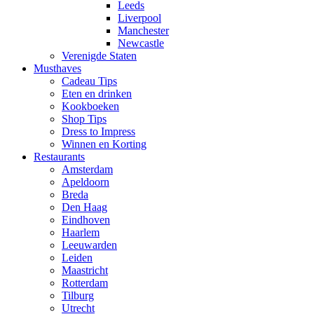
Leeds
Liverpool
Manchester
Newcastle
Verenigde Staten
Musthaves
Cadeau Tips
Eten en drinken
Kookboeken
Shop Tips
Dress to Impress
Winnen en Korting
Restaurants
Amsterdam
Apeldoorn
Breda
Den Haag
Eindhoven
Haarlem
Leeuwarden
Leiden
Maastricht
Rotterdam
Tilburg
Utrecht