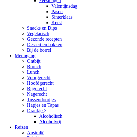
Feestdagen
Valentijnsdag
Pasen
Sinterklaas
Kerst
Snacks en Dips
Vegetarisch
Gezonde recepten
Dessert en bakken
Bij de borrel
Menugang
Ontbijt
Brunch
Lunch
Voorgerecht
Hoofdgerecht
Bijgerecht
Nagerecht
Tussendoortjes
Hapjes en Tapas
Drankjes
Alcoholisch
Alcoholvrij
Reizen
Australië