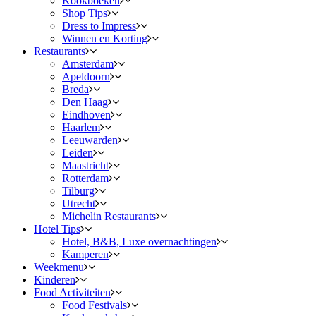
Kookboeken
Shop Tips
Dress to Impress
Winnen en Korting
Restaurants
Amsterdam
Apeldoorn
Breda
Den Haag
Eindhoven
Haarlem
Leeuwarden
Leiden
Maastricht
Rotterdam
Tilburg
Utrecht
Michelin Restaurants
Hotel Tips
Hotel, B&B, Luxe overnachtingen
Kamperen
Weekmenu
Kinderen
Food Activiteiten
Food Festivals