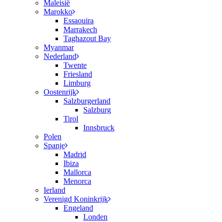
Maleisië
Marokko
Essaouira
Marrakech
Taghazout Bay
Myanmar
Nederland
Twente
Friesland
Limburg
Oostenrijk
Salzburgerland
Salzburg
Tirol
Innsbruck
Polen
Spanje
Madrid
Ibiza
Mallorca
Menorca
Ierland
Verenigd Koninkrijk
Engeland
Londen