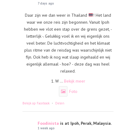
7 days ago
Daar zijn we dan weer in Thailand
! Het land
waar we onze reis zijn begonnen. Vanuit Ipoh
hebben we vlot een stap over de grens gezet, -
letterlijk -. Gelukkig voel ik en wij eigenlijk ons
veel beter. De luchtvochtigheid en het klimaat
plus ritme van de reisdag was waarschijnlijk niet
fijn. Ook heb ik nog wat slaap ingehaald en wij
eigenlijk allemaal - hoe? - deze dag was heel
relaxed.
1. W
...
Bekijk meer
Foto
·
Bekijk op Facebook
Delen
Foodinista
is at Ipoh, Perak, Malaysia.
1 week ago