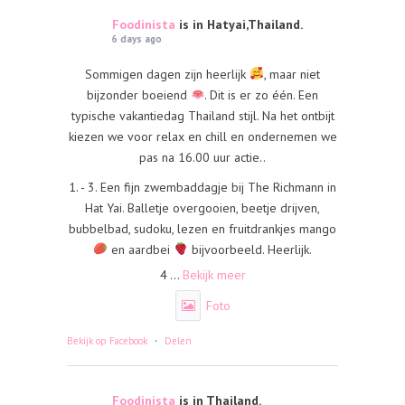
Foodinista
is in Hatyai,Thailand.
6 days ago
Sommigen dagen zijn heerlijk
, maar niet
bijzonder boeiend
. Dit is er zo één. Een
typische vakantiedag Thailand stijl. Na het ontbijt
kiezen we voor relax en chill en ondernemen we
pas na 16.00 uur actie..
1. - 3. Een fijn zwembaddagje bij The Richmann in
Hat Yai. Balletje overgooien, beetje drijven,
bubbelbad, sudoku, lezen en fruitdrankjes mango
en aardbei
bijvoorbeeld. Heerlijk.
4
...
Bekijk meer
Foto
·
Bekijk op Facebook
Delen
Foodinista
is in Thailand.