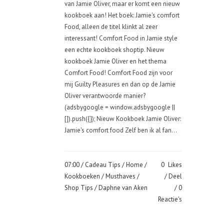
van Jamie Oliver, maar er komt een nieuw
kookboek aan! Het boek: Jamie's comfort
Food, alleen de titel klinkt al zeer
interessant! Comfort Food in Jamie style
een echte kookboek shoptip. Nieuw
kookboek Jamie Oliver en het thema
Comfort Food! Comfort Food zijn voor
mij Guilty Pleasures en dan op de Jamie
Oliver verantwoorde manier?
(adsbygoogle = window.adsbygoogle ||
[]).push({}); Nieuw Kookboek Jamie Oliver:
Jamie's comfort food Zelf ben ik al fan...
07:00 /
Cadeau Tips
/
Home
/
0
Likes
Kookboeken
/
Musthaves
/
Deel
Shop Tips
/ Daphne van Aken
0
Reactie's