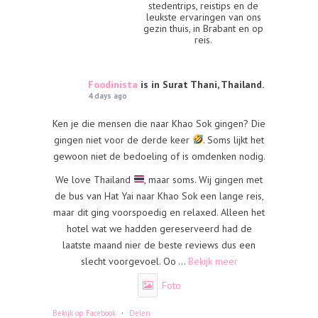
stedentrips, reistips en de
leukste ervaringen van ons
gezin thuis, in Brabant en op
reis.
Foodinista
is in Surat Thani, Thailand.
4 days ago
Ken je die mensen die naar Khao Sok gingen? Die
gingen niet voor de derde keer
. Soms lijkt het
gewoon niet de bedoeling of is omdenken nodig.
We love Thailand
, maar soms. Wij gingen met
de bus van Hat Yai naar Khao Sok een lange reis,
maar dit ging voorspoedig en relaxed. Alleen het
hotel wat we hadden gereserveerd had de
laatste maand nier de beste reviews dus een
slecht voorgevoel. Oo
...
Bekijk meer
Foto
·
Bekijk op Facebook
Delen