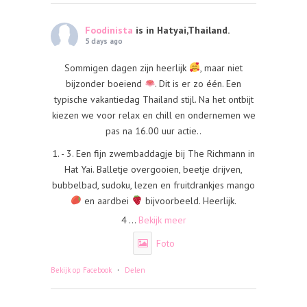
Foodinista
is in Hatyai,Thailand.
5 days ago
Sommigen dagen zijn heerlijk
, maar niet
bijzonder boeiend
. Dit is er zo één. Een
typische vakantiedag Thailand stijl. Na het ontbijt
kiezen we voor relax en chill en ondernemen we
pas na 16.00 uur actie..
1. - 3. Een fijn zwembaddagje bij The Richmann in
Hat Yai. Balletje overgooien, beetje drijven,
bubbelbad, sudoku, lezen en fruitdrankjes mango
en aardbei
bijvoorbeeld. Heerlijk.
4
...
Bekijk meer
Foto
·
Bekijk op Facebook
Delen