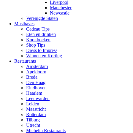
Liverpool
Manchester
Newcastle
Verenigde Staten
Musthaves
Cadeau Tips
Eten en drinken
Kookboeken
Shop Tips
Dress to Impress
Winnen en Korting
Restaurants
Amsterdam
Apeldoorn
Breda
Den Haag
Eindhoven
Haarlem
Leeuwarden
Leiden
Maastricht
Rotterdam
Tilburg
Utrecht
Michelin Restaurants