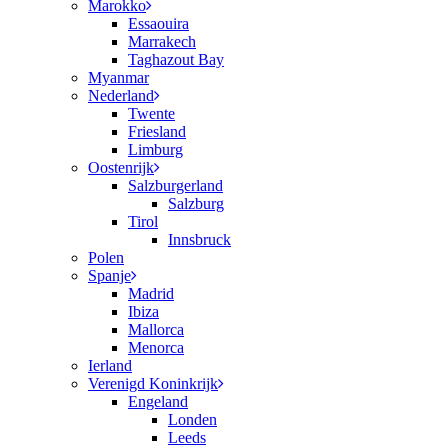
Marokko
Essaouira
Marrakech
Taghazout Bay
Myanmar
Nederland
Twente
Friesland
Limburg
Oostenrijk
Salzburgerland
Salzburg
Tirol
Innsbruck
Polen
Spanje
Madrid
Ibiza
Mallorca
Menorca
Ierland
Verenigd Koninkrijk
Engeland
Londen
Leeds