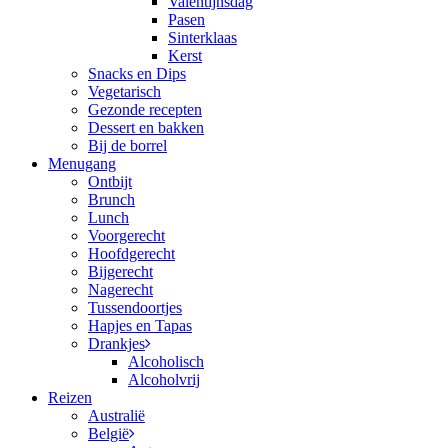
Valentijnsdag
Pasen
Sinterklaas
Kerst
Snacks en Dips
Vegetarisch
Gezonde recepten
Dessert en bakken
Bij de borrel
Menugang
Ontbijt
Brunch
Lunch
Voorgerecht
Hoofdgerecht
Bijgerecht
Nagerecht
Tussendoortjes
Hapjes en Tapas
Drankjes
Alcoholisch
Alcoholvrij
Reizen
Australië
België