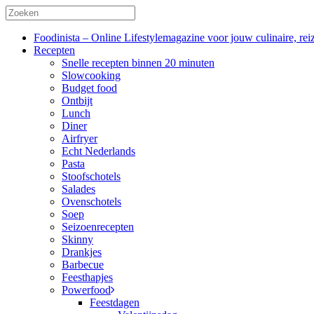
Foodinista – Online Lifestylemagazine voor jouw culinaire, reiz
Recepten
Snelle recepten binnen 20 minuten
Slowcooking
Budget food
Ontbijt
Lunch
Diner
Airfryer
Echt Nederlands
Pasta
Stoofschotels
Salades
Ovenschotels
Soep
Seizoenrecepten
Skinny
Drankjes
Barbecue
Feesthapjes
Powerfood
Feestdagen