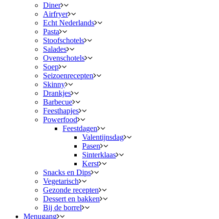
Diner
Airfryer
Echt Nederlands
Pasta
Stoofschotels
Salades
Ovenschotels
Soep
Seizoenrecepten
Skinny
Drankjes
Barbecue
Feesthapjes
Powerfood
Feestdagen
Valentijnsdag
Pasen
Sinterklaas
Kerst
Snacks en Dips
Vegetarisch
Gezonde recepten
Dessert en bakken
Bij de borrel
Menugang