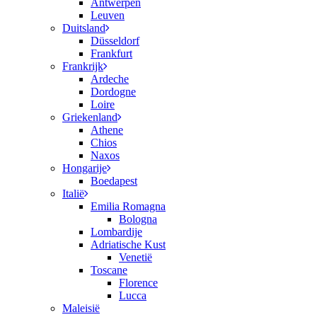
Antwerpen
Leuven
Duitsland
Düsseldorf
Frankfurt
Frankrijk
Ardeche
Dordogne
Loire
Griekenland
Athene
Chios
Naxos
Hongarije
Boedapest
Italië
Emilia Romagna
Bologna
Lombardije
Adriatische Kust
Venetië
Toscane
Florence
Lucca
Maleisië