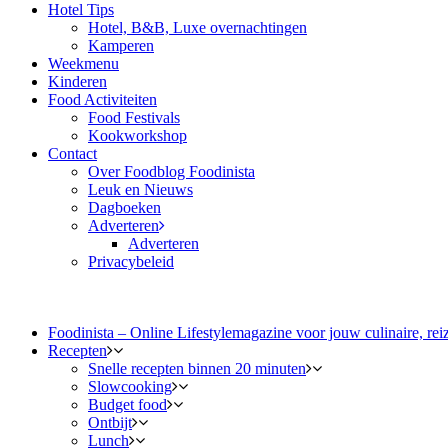
Hotel Tips
Hotel, B&B, Luxe overnachtingen
Kamperen
Weekmenu
Kinderen
Food Activiteiten
Food Festivals
Kookworkshop
Contact
Over Foodblog Foodinista
Leuk en Nieuws
Dagboeken
Adverteren
Adverteren
Privacybeleid
Foodinista – Online Lifestylemagazine voor jouw culinaire, reiz
Recepten
Snelle recepten binnen 20 minuten
Slowcooking
Budget food
Ontbijt
Lunch