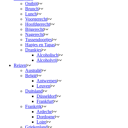
Ontbijt
Brunch
Lunch
Voorgerecht
Hoofdgerecht
Bijgerecht
Nagerecht
Tussendoortjes
Hapjes en Tapas
Drankjes
Alcoholisch
Alcoholvrij
Reizen
Australië
België
Antwerpen
Leuven
Duitsland
Düsseldorf
Frankfurt
Frankrijk
Ardeche
Dordogne
Loire
Griekenland