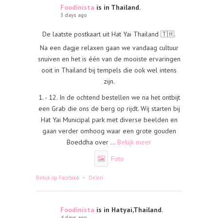
Foodinista
is in Thailand.
3 days ago
De laatste postkaart uit Hat Yai Thailand 🇹🇭.
Na een dagje relaxen gaan we vandaag cultuur
snuiven en het is één van de mooiste ervaringen
ooit in Thailand bij tempels die ook wel intens
zijn.
1. - 12. In de ochtend bestellen we na het ontbijt
een Grab die ons de berg op rijdt. Wij starten bij
Hat Yai Municipal park met diverse beelden en
gaan verder omhoog waar een grote gouden
Boeddha over
...
Bekijk meer
Foto
·
Bekijk op Facebook
Delen
Foodinista
is in Hatyai,Thailand.
4 days ago