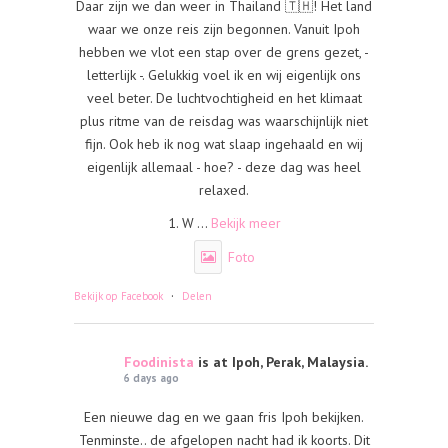
Daar zijn we dan weer in Thailand 🇹🇭! Het land
waar we onze reis zijn begonnen. Vanuit Ipoh
hebben we vlot een stap over de grens gezet, -
letterlijk -. Gelukkig voel ik en wij eigenlijk ons
veel beter. De luchtvochtigheid en het klimaat
plus ritme van de reisdag was waarschijnlijk niet
fijn. Ook heb ik nog wat slaap ingehaald en wij
eigenlijk allemaal - hoe? - deze dag was heel
relaxed.
1. W
...
Bekijk meer
Foto
·
Bekijk op Facebook
Delen
Foodinista
is at Ipoh, Perak, Malaysia.
6 days ago
Een nieuwe dag en we gaan fris Ipoh bekijken.
Tenminste.. de afgelopen nacht had ik koorts. Dit