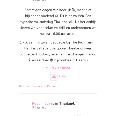
Sommigen dagen zijn heerlijk 🥰, maar niet
bijzonder boeiend 🪷. Dit is er zo één. Een
typische vakantiedag Thailand stijl. Na het ontbijt
kiezen we voor relax en chill en ondernemen we
pas na 16.00 uur actie..
1. - 3. Een fijn zwembaddagje bij The Richmann in
Hat Yai. Balletje overgooien, beetje drijven,
bubbelbad, sudoku, lezen en fruitdrankjes mango
🥭 en aardbei 🍓 bijvoorbeeld. Heerlijk.
4
...
Bekijk meer
Foto
·
Bekijk op Facebook
Delen
Foodinista
is in Thailand.
5 days ago