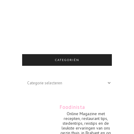
CATEGORIËN
Categoriën
Foodinista
Online Magazine met
recepten, restaurant tips,
stedentrips, reistips en de
leukste ervaringen van ons
gezin thuis, in Brabant en op