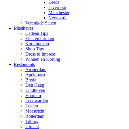
Leeds
Liverpool
Manchester
Newcastle
Verenigde Staten
Musthaves
Cadeau Tips
Eten en drinken
Kookboeken
Shop Tips
Dress to Impress
Winnen en Korting
Restaurants
Amsterdam
Apeldoorn
Breda
Den Haag
Eindhoven
Haarlem
Leeuwarden
Leiden
Maastricht
Rotterdam
Tilburg
Utrecht