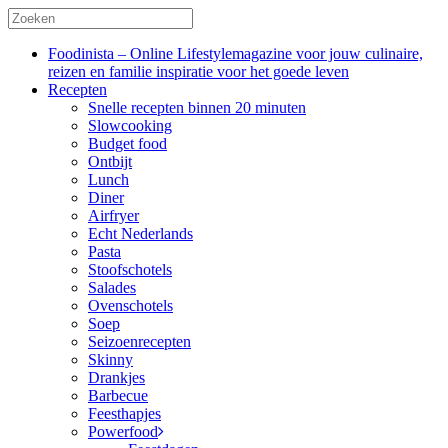
Foodinista – Online Lifestylemagazine voor jouw culinaire,
reizen en familie inspiratie voor het goede leven
Recepten
Snelle recepten binnen 20 minuten
Slowcooking
Budget food
Ontbijt
Lunch
Diner
Airfryer
Echt Nederlands
Pasta
Stoofschotels
Salades
Ovenschotels
Soep
Seizoenrecepten
Skinny
Drankjes
Barbecue
Feesthapjes
Powerfood