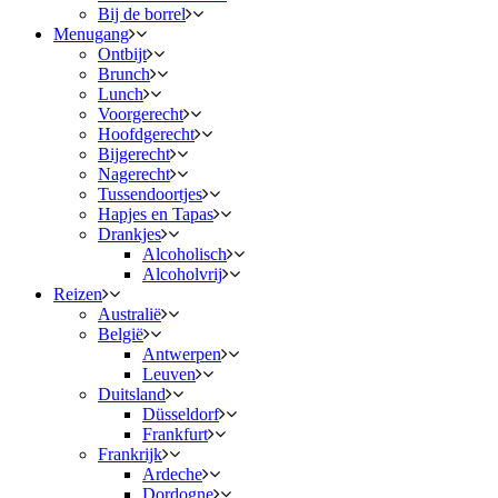
Bij de borrel
Menugang
Ontbijt
Brunch
Lunch
Voorgerecht
Hoofdgerecht
Bijgerecht
Nagerecht
Tussendoortjes
Hapjes en Tapas
Drankjes
Alcoholisch
Alcoholvrij
Reizen
Australië
België
Antwerpen
Leuven
Duitsland
Düsseldorf
Frankfurt
Frankrijk
Ardeche
Dordogne