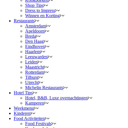
Kookboeken
Shop Tips
Dress to Impress
Winnen en Korting
Restaurants
Amsterdam
Apeldoorn
Breda
Den Haag
Eindhoven
Haarlem
Leeuwarden
Leiden
Maastricht
Rotterdam
Tilburg
Utrecht
Michelin Restaurants
Hotel Tips
Hotel, B&B, Luxe overnachtingen
Kamperen
Weekmenu
Kinderen
Food Activiteiten
Food Festivals