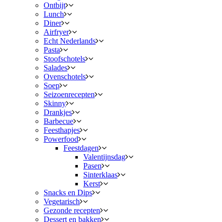
Ontbijt
Lunch
Diner
Airfryer
Echt Nederlands
Pasta
Stoofschotels
Salades
Ovenschotels
Soep
Seizoenrecepten
Skinny
Drankjes
Barbecue
Feesthapjes
Powerfood
Feestdagen
Valentijnsdag
Pasen
Sinterklaas
Kerst
Snacks en Dips
Vegetarisch
Gezonde recepten
Dessert en bakken