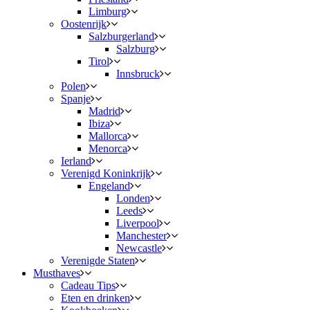
Limburg
Oostenrijk
Salzburgerland
Salzburg
Tirol
Innsbruck
Polen
Spanje
Madrid
Ibiza
Mallorca
Menorca
Ierland
Verenigd Koninkrijk
Engeland
Londen
Leeds
Liverpool
Manchester
Newcastle
Verenigde Staten
Musthaves
Cadeau Tips
Eten en drinken