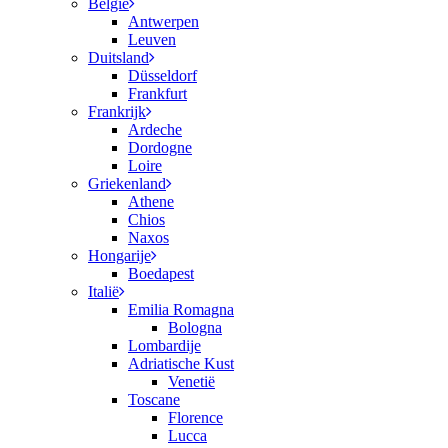
België
Antwerpen
Leuven
Duitsland
Düsseldorf
Frankfurt
Frankrijk
Ardeche
Dordogne
Loire
Griekenland
Athene
Chios
Naxos
Hongarije
Boedapest
Italië
Emilia Romagna
Bologna
Lombardije
Adriatische Kust
Venetië
Toscane
Florence
Lucca