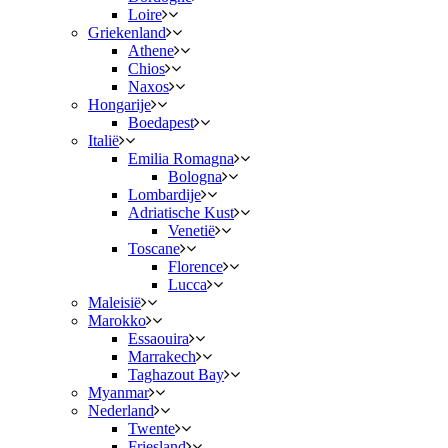
Loire
Griekenland
Athene
Chios
Naxos
Hongarije
Boedapest
Italië
Emilia Romagna
Bologna
Lombardije
Adriatische Kust
Venetië
Toscane
Florence
Lucca
Maleisië
Marokko
Essaouira
Marrakech
Taghazout Bay
Myanmar
Nederland
Twente
Friesland