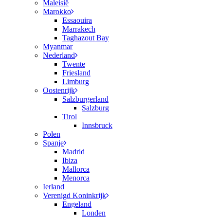
Maleisië
Marokko
Essaouira
Marrakech
Taghazout Bay
Myanmar
Nederland
Twente
Friesland
Limburg
Oostenrijk
Salzburgerland
Salzburg
Tirol
Innsbruck
Polen
Spanje
Madrid
Ibiza
Mallorca
Menorca
Ierland
Verenigd Koninkrijk
Engeland
Londen