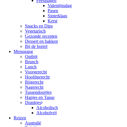
Feestdagen
Valentijnsdag
Pasen
Sinterklaas
Kerst
Snacks en Dips
Vegetarisch
Gezonde recepten
Dessert en bakken
Bij de borrel
Menugang
Ontbijt
Brunch
Lunch
Voorgerecht
Hoofdgerecht
Bijgerecht
Nagerecht
Tussendoortjes
Hapjes en Tapas
Drankjes
Alcoholisch
Alcoholvrij
Reizen
Australië