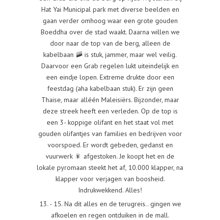
Hat Yai Municipal park met diverse beelden en
gaan verder omhoog waar een grote gouden
Boeddha over de stad waakt. Daarna willen we
door naar de top van de berg, alleen de
kabelbaan 🚠 is stuk, jammer, maar wel veilig.
Daarvoor een Grab regelen lukt uiteindelijk en
een eindje lopen. Extreme drukte door een
feestdag (aha kabelbaan stuk). Er zijn geen
Thaise, maar alléén Maleisiërs. Bijzonder, maar
deze streek heeft een verleden. Op de top is
een 3- koppige olifant en het staat vol met
gouden olifantjes van families en bedrijven voor
voorspoed. Er wordt gebeden, gedanst en
vuurwerk 🎇 afgestoken. Je koopt het en de
lokale pyromaan steekt het af, 10.000 klapper, na
klapper voor verjagen van boosheid.
Indrukwekkend. Alles!
13. - 15. Na dit alles en de terugreis.. gingen we
afkoelen en regen ontduiken in de mall.