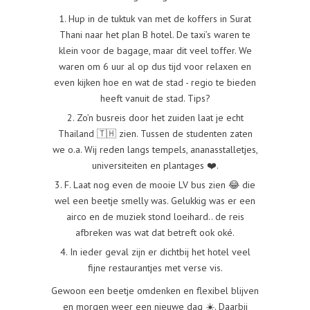
1. Hup in de tuktuk van met de koffers in Surat
Thani naar het plan B hotel. De taxi’s waren te
klein voor de bagage, maar dit veel toffer. We
waren om 6 uur al op dus tijd voor relaxen en
even kijken hoe en wat de stad - regio te bieden
heeft vanuit de stad. Tips?
2. Zo’n busreis door het zuiden laat je echt
Thailand 🇹🇭 zien. Tussen de studenten zaten
we o.a. Wij reden langs tempels, ananasstalletjes,
universiteiten en plantages ❤️.
3. F. Laat nog even de mooie LV bus zien 😂 die
wel een beetje smelly was. Gelukkig was er een
airco en de muziek stond loeihard.. de reis
afbreken was wat dat betreft ook oké.
4. In ieder geval zijn er dichtbij het hotel veel
fijne restaurantjes met verse vis.
Gewoon een beetje omdenken en flexibel blijven
en morgen weer een nieuwe dag ☀️. Daarbij