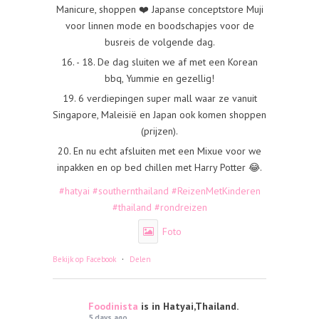
Manicure, shoppen ❤️ Japanse conceptstore Muji
voor linnen mode en boodschapjes voor de
busreis de volgende dag.
16. - 18. De dag sluiten we af met een Korean
bbq, Yummie en gezellig!
19. 6 verdiepingen super mall waar ze vanuit
Singapore, Maleisië en Japan ook komen shoppen
(prijzen).
20. En nu echt afsluiten met een Mixue voor we
inpakken en op bed chillen met Harry Potter 😂.
#hatyai
#southernthailand
#ReizenMetKinderen
#thailand
#rondreizen
Foto
·
Bekijk op Facebook
Delen
Foodinista
is in Hatyai,Thailand.
5 days ago