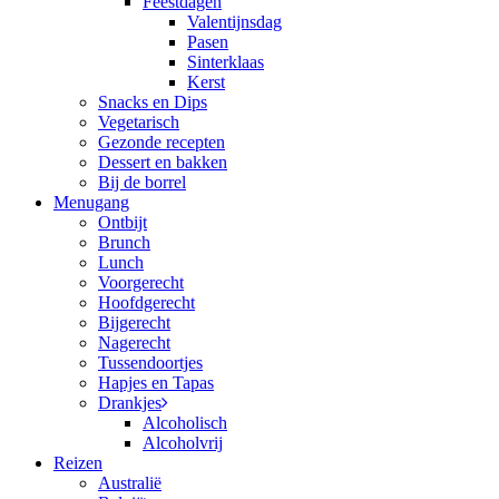
Feestdagen
Valentijnsdag
Pasen
Sinterklaas
Kerst
Snacks en Dips
Vegetarisch
Gezonde recepten
Dessert en bakken
Bij de borrel
Menugang
Ontbijt
Brunch
Lunch
Voorgerecht
Hoofdgerecht
Bijgerecht
Nagerecht
Tussendoortjes
Hapjes en Tapas
Drankjes
Alcoholisch
Alcoholvrij
Reizen
Australië