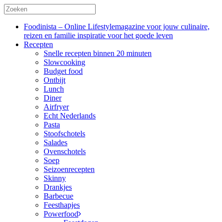
Foodinista – Online Lifestylemagazine voor jouw culinaire,
reizen en familie inspiratie voor het goede leven
Recepten
Snelle recepten binnen 20 minuten
Slowcooking
Budget food
Ontbijt
Lunch
Diner
Airfryer
Echt Nederlands
Pasta
Stoofschotels
Salades
Ovenschotels
Soep
Seizoenrecepten
Skinny
Drankjes
Barbecue
Feesthapjes
Powerfood