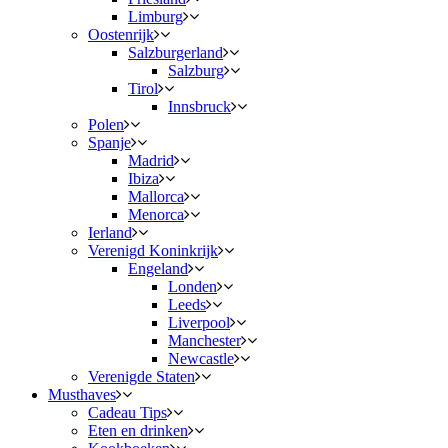
Limburg
Oostenrijk
Salzburgerland
Salzburg
Tirol
Innsbruck
Polen
Spanje
Madrid
Ibiza
Mallorca
Menorca
Ierland
Verenigd Koninkrijk
Engeland
Londen
Leeds
Liverpool
Manchester
Newcastle
Verenigde Staten
Musthaves
Cadeau Tips
Eten en drinken