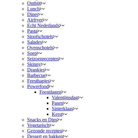
Ontbijt
Lunch
Diner
Airfryer
Echt Nederlands
Pasta
Stoofschotels
Salades
Ovenschotels
Soep
Seizoenrecepten
Skinny
Drankjes
Barbecue
Feesthapjes
Powerfood
Feestdagen
Valentijnsdag
Pasen
Sinterklaas
Kerst
Snacks en Dips
Vegetarisch
Gezonde recepten
Dessert en bakken