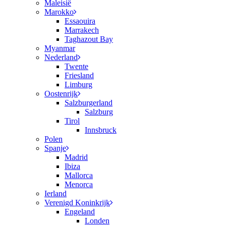
Maleisië
Marokko
Essaouira
Marrakech
Taghazout Bay
Myanmar
Nederland
Twente
Friesland
Limburg
Oostenrijk
Salzburgerland
Salzburg
Tirol
Innsbruck
Polen
Spanje
Madrid
Ibiza
Mallorca
Menorca
Ierland
Verenigd Koninkrijk
Engeland
Londen