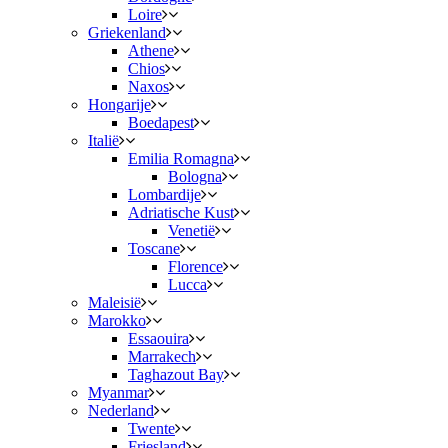
Loire
Griekenland
Athene
Chios
Naxos
Hongarije
Boedapest
Italië
Emilia Romagna
Bologna
Lombardije
Adriatische Kust
Venetië
Toscane
Florence
Lucca
Maleisië
Marokko
Essaouira
Marrakech
Taghazout Bay
Myanmar
Nederland
Twente
Friesland