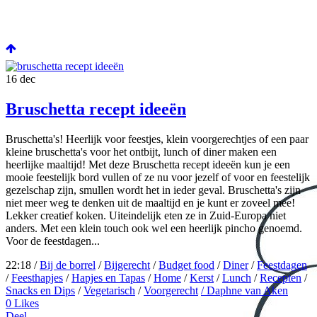
16
dec
Bruschetta recept ideeën
Bruschetta's! Heerlijk voor feestjes, klein voorgerechtjes of een paar
kleine bruschetta's voor het ontbijt, lunch of diner maken een
heerlijke maaltijd! Met deze Bruschetta recept ideeën kun je een
mooie feestelijk bord vullen of ze nu voor jezelf of voor en feestelijk
gezelschap zijn, smullen wordt het in ieder geval. Bruschetta's zijn
niet meer weg te denken uit de maaltijd en je kunt er zoveel mee!
Lekker creatief koken. Uiteindelijk eten ze in Zuid-Europa niet
anders. Met een klein touch ook wel een heerlijk pincho genoemd.
Voor de feestdagen...
22:18 /
Bij de borrel
/
Bijgerecht
/
Budget food
/
Diner
/
Feestdagen
/
Feesthapjes
/
Hapjes en Tapas
/
Home
/
Kerst
/
Lunch
/
Recepten
/
Snacks en Dips
/
Vegetarisch
/
Voorgerecht
/ Daphne van Aken
0
Likes
Deel