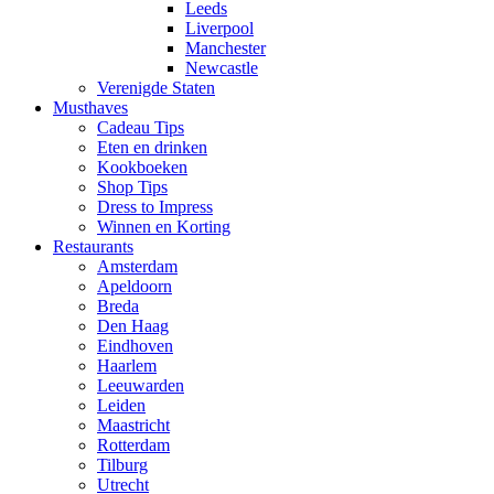
Leeds
Liverpool
Manchester
Newcastle
Verenigde Staten
Musthaves
Cadeau Tips
Eten en drinken
Kookboeken
Shop Tips
Dress to Impress
Winnen en Korting
Restaurants
Amsterdam
Apeldoorn
Breda
Den Haag
Eindhoven
Haarlem
Leeuwarden
Leiden
Maastricht
Rotterdam
Tilburg
Utrecht