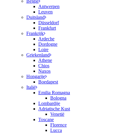
België
Antwerpen
Leuven
Duitsland
Düsseldorf
Frankfurt
Frankrijk
Ardeche
Dordogne
Loire
Griekenland
Athene
Chios
Naxos
Hongarije
Boedapest
Italië
Emilia Romagna
Bologna
Lombardije
Adriatische Kust
Venetië
Toscane
Florence
Lucca