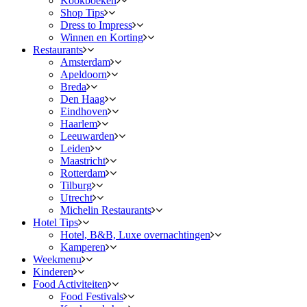
Kookboeken
Shop Tips
Dress to Impress
Winnen en Korting
Restaurants
Amsterdam
Apeldoorn
Breda
Den Haag
Eindhoven
Haarlem
Leeuwarden
Leiden
Maastricht
Rotterdam
Tilburg
Utrecht
Michelin Restaurants
Hotel Tips
Hotel, B&B, Luxe overnachtingen
Kamperen
Weekmenu
Kinderen
Food Activiteiten
Food Festivals