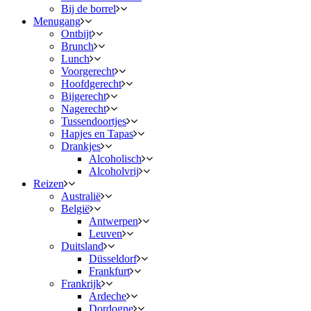
Bij de borrel
Menugang
Ontbijt
Brunch
Lunch
Voorgerecht
Hoofdgerecht
Bijgerecht
Nagerecht
Tussendoortjes
Hapjes en Tapas
Drankjes
Alcoholisch
Alcoholvrij
Reizen
Australië
België
Antwerpen
Leuven
Duitsland
Düsseldorf
Frankfurt
Frankrijk
Ardeche
Dordogne